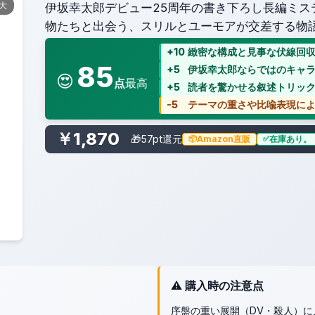
拡大
伊坂幸太郎デビュー25周年の書き下ろし長編ミス
物たちと出会う、スリルとユーモアが交差する物
+10
緻密な構成と見事な伏線回
85
+5
伊坂幸太郎ならではのキャ
😍
点
最高
+5
読者を驚かせる叙述トリッ
-5
テーマの重さや比喩表現に
￥1,870
🎁57pt還元
Amazon直販
在庫あり。
⚠️ 購入時の注意点
序盤の重い展開（DV・殺人）に