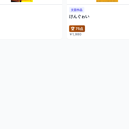
文芸作品
けんぐゎい
🏆 75点
￥1,980