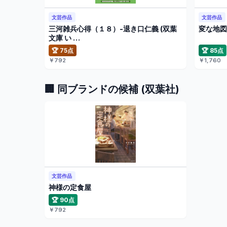
文芸作品
文芸作品
三河雑兵心得（１８）-退き口仁義 (双葉
変な地図
文庫 い …
🏆 75点
🏆 85点
￥792
￥1,760
🏢 同ブランドの候補 (双葉社)
文芸作品
神様の定食屋
🏆 90点
￥792