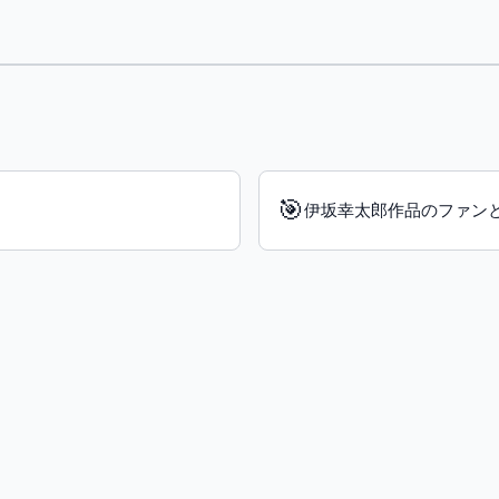
🎯
伊坂幸太郎作品のファン