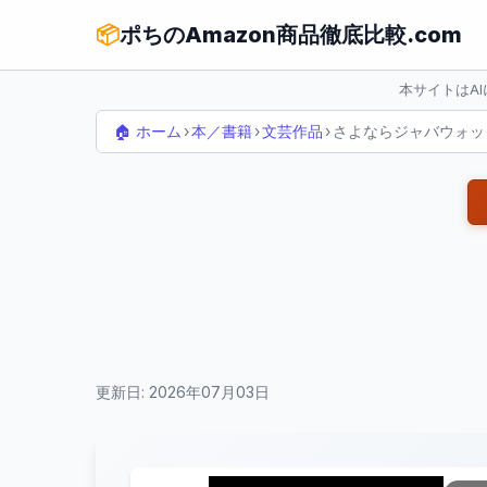
📦
ポちのAmazon商品徹底比較.com
本サイトはA
🏠 ホーム
›
本／書籍
›
文芸作品
›
さよならジャバウォッ
更新日: 2026年07月03日