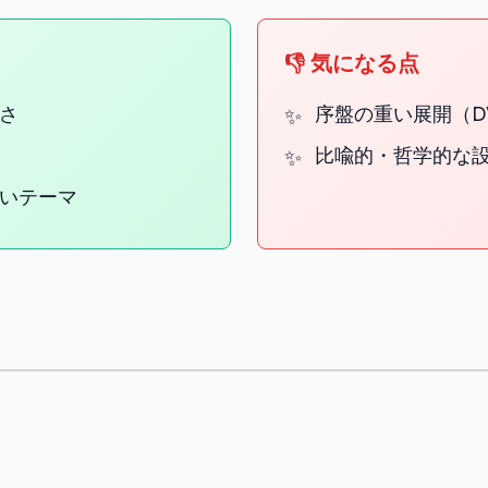
👎 気になる点
さ
序盤の重い展開（D
比喩的・哲学的な
いテーマ