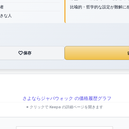
者
比喩的・哲学的な設定が難解に
きな人
🤍
保存

※ クリックで Keepa の詳細ページを開きます