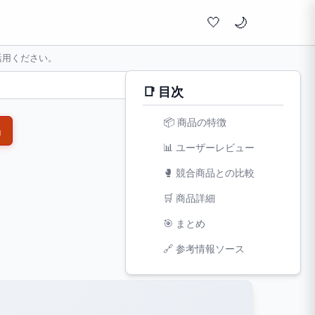
🤍
活用ください。
📑 目次
📦 商品の特徴
品
📊 ユーザーレビュー
🥊 競合商品との比較
🛒 商品詳細
🎯 まとめ
文字サイズ:
🔗 参考情報ソース
小
標準
大