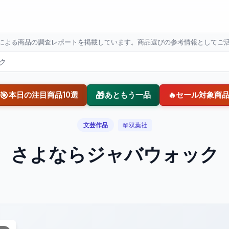
Iによる商品の調査レポートを掲載しています。商品選びの参考情報としてご
ク
🎯
🎁
本日の注目商品10選
あともう一品
🔥
セール対象商
文芸作品
📖
双葉社
さよならジャバウォック