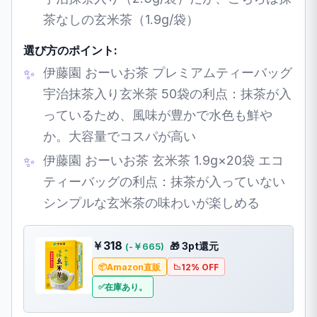
茶なしの玄米茶（1.9g/袋）
選び方のポイント:
伊藤園 おーいお茶 プレミアムティーバッグ
宇治抹茶入り玄米茶 50袋の利点：抹茶が入
っているため、風味が豊かで水色も鮮や
か。大容量でコスパが高い
伊藤園 おーいお茶 玄米茶 1.9g×20袋 エコ
ティーバッグの利点：抹茶が入っていない
シンプルな玄米茶の味わいが楽しめる
￥318
🎁 3pt還元
(-￥665)
Amazon直販
12% OFF
在庫あり。