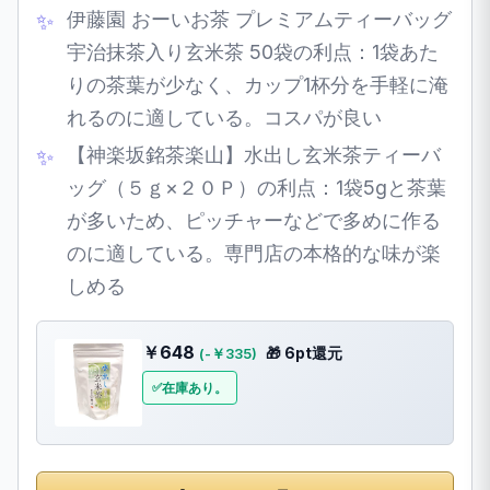
伊藤園 おーいお茶 プレミアムティーバッグ
宇治抹茶入り玄米茶 50袋の利点：1袋あた
りの茶葉が少なく、カップ1杯分を手軽に淹
れるのに適している。コスパが良い
【神楽坂銘茶楽山】水出し玄米茶ティーバ
ッグ（５ｇ×２０Ｐ）の利点：1袋5gと茶葉
が多いため、ピッチャーなどで多めに作る
のに適している。専門店の本格的な味が楽
しめる
￥648
🎁 6pt還元
(-￥335)
在庫あり。