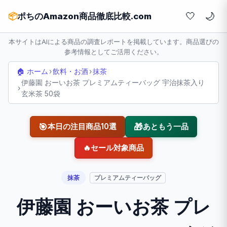
🤍
📦
ポちのAmazon商品徹底比較.com
本サイトはAIによる商品の調査レポートを掲載しています。商品選びの
参考情報としてご活用ください。
🏠 ホーム
›
飲料・お酒
›
抹茶
伊藤園 おーいお茶 プレミアムティーバッグ 宇治抹茶入り
›
玄米茶 50袋
🎯
🎁
本日の注目商品10選
あともう一品
🔥
セール対象商品
抹茶
プレミアムティーバッグ
伊藤園 おーいお茶 プレ