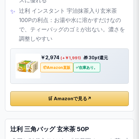
スに優れる
辻利 インスタント 宇治抹茶入り玄米茶
100Pの利点：お湯や水に溶かすだけなの
で、ティーバッグのゴミが出ない。濃さを
調整しやすい
￥2,974
🎁 30pt還元
(+￥1,991)
Amazon直販
在庫あり。
🛒 Amazonで見る
↗
辻利 三角バッグ 玄米茶 50P