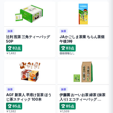
抹茶
抹茶
辻利 煎茶 三角ティーバッグ
JAかごしま茶業 ちらん茶畑
50P
午後3時
🏆 82点
🏆 83点
￥1,482
価格情報なし
抹茶
抹茶
AGF 新茶人 早溶け旨茶 ほう
伊藤園 おーいお茶 緑茶 (抹茶
じ茶スティック 100本
入り) エコティーバッグ …
🏆 85点
🏆 85点
￥1,582
￥1,509