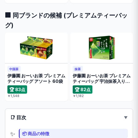
🏢 同ブランドの候補 (プレミアムティーバッ
グ)
中国茶
抹茶
伊藤園 おーいお茶 プレミアム
伊藤園 おーいお茶 プレミアム
ティーバッグ アソート 60袋
ティーバッグ 宇治抹茶入り緑
茶
🏆 83点
🏆 82点
￥1,548
￥1,182
📑 目次
📦 商品の特徴