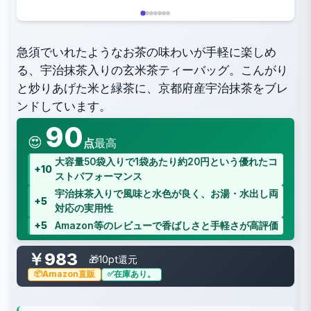
急須でいれたようなお茶の味わいが手軽に楽しめ
る、宇治抹茶入りの玄米茶ティーバッグ。こんがり
と炒りあげた米と緑茶に、京都府産宇治抹茶をブレ
ンドしています。
90
😍
点
最高
大容量50袋入りで1袋あたり約20円という優れたコ
+10
ストパフォーマンス
宇治抹茶入りで風味と水色が良く、お湯・水出し両
+5
対応の実用性
+5
Amazon等のレビューで香ばしさと手軽さが高評価
￥983
🎁10pt還元
Amazon直販
在庫あり。