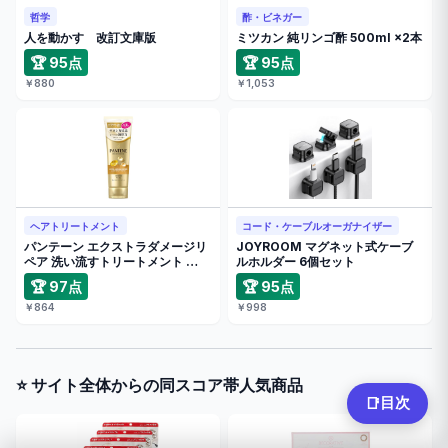
哲学
酢・ビネガー
人を動かす 改訂文庫版
ミツカン 純リンゴ酢 500ml ×2本
🏆 95点
🏆 95点
￥880
￥1,053
ヘアトリートメント
コード・ケーブルオーガナイザー
パンテーン エクストラダメージリ
JOYROOM マグネット式ケーブ
ペア 洗い流すトリートメント …
ルホルダー 6個セット
🏆 97点
🏆 95点
￥864
￥998
⭐ サイト全体からの同スコア帯人気商品
目次
📑