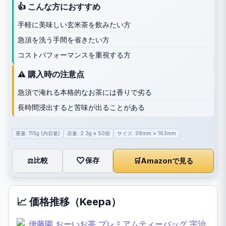
👍 こんな方におすすめ
手軽に美味しい玄米茶を飲みたい方
急須を洗う手間を省きたい方
コストパフォーマンスを重視する方
⚠️ 購入時の注意点
急須で淹れる本格的なお茶には香りで劣る
長時間浸出すると苦味が出ることがある
重量: 115g (内容量)
容量: 2.3g x 50袋
サイズ: 98mm × 163mm
🤍
保存
比較
🛒
Amazonで見る
⚖️
📈 価格推移（Keepa）