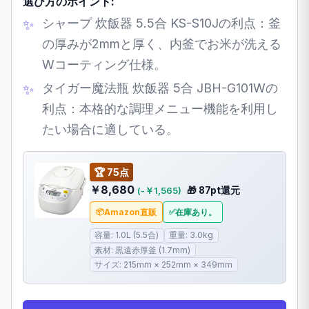
選び方のポイント:
シャープ 炊飯器 5.5合 KS-S10Jの利点：釜
の厚みが2mmと厚く、内釜でお米が洗える
Wコーティング仕様。
タイガー魔法瓶 炊飯器 5合 JBH-G101Wの
利点：本格的な調理メニュー機能を利用し
たい場合に適している。
🏆 75点
￥8,680
🎁 87pt還元
(-￥1,565)
Amazon直販
在庫あり。
容量: 1.0L (5.5合)
重量: 3.0kg
素材: 黒遠赤厚釜 (1.7mm)
サイズ: 215mm × 252mm × 349mm