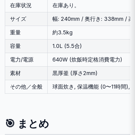
在庫状況
在庫あり。
サイズ
幅: 240mm / 奥行き: 338mm / 高
重量
約3.5kg
容量
1.0L (5.5合)
電力/電源
640W (炊飯時定格消費電力)
素材
黒厚釜 (厚さ2mm)
その他／全般
球面炊き, 保温機能 (0〜11時間
🎯 まとめ