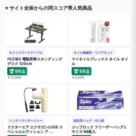
⭐ サイト全体からの同スコア帯人気商品
オフィスワークテーブル
ネイル補修剤・リペアキット
FEZIBO 電動昇降スタンディング
マイネイルプレックス ネイル オイ
デスク 120cm
ル
🏆 88点
🏆 88点
￥13,999
￥4,406
ハンディマッサージャー
保存用バッグ・ポリ袋
ドクターエア エクサガンLUXE ス
ジップロック フリーザーバッグ L
ペシャルエディション ア …
サイズ 66枚入