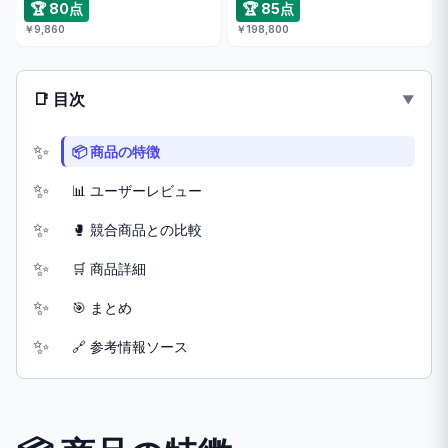
🏆 80点
🏆 85点
￥9,860
￥198,800
📑 目次
📦 商品の特徴
📊 ユーザーレビュー
🥊 競合商品との比較
🛒 商品詳細
🎯 まとめ
🔗 参考情報ソース