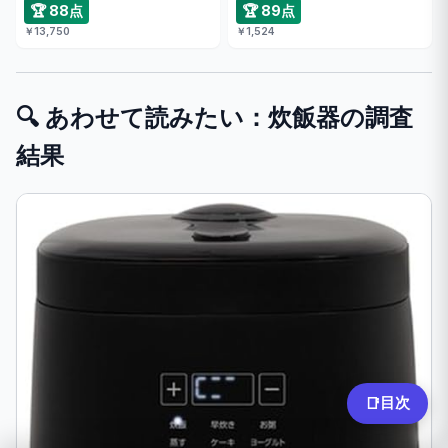
🏆 88点
🏆 89点
￥13,750
￥1,524
🔍 あわせて読みたい：炊飯器の調査
結果
目次
📑