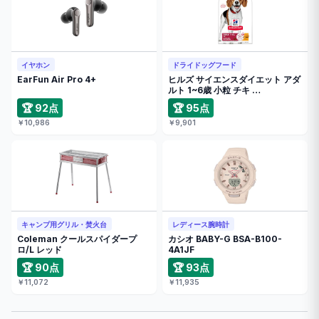
イヤホン
ドライドッグフード
EarFun Air Pro 4+
ヒルズ サイエンスダイエット アダ
ルト 1~6歳 小粒 チキ …
🏆 92点
🏆 95点
￥10,986
￥9,901
キャンプ用グリル・焚火台
レディース腕時計
Coleman クールスパイダープ
カシオ BABY-G BSA-B100-
ロ/L レッド
4A1JF
🏆 90点
🏆 93点
￥11,072
￥11,935