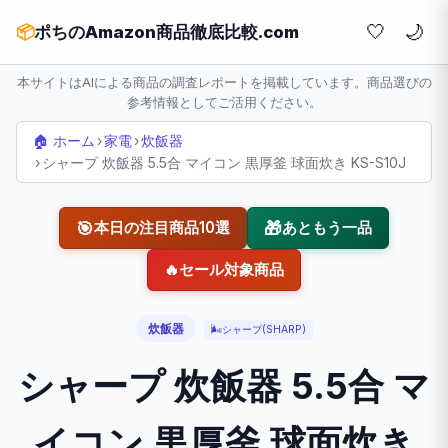
🤍
📦
ポちのAmazon商品徹底比較.com
本サイトはAIによる商品の調査レポートを掲載しています。商品選びの
参考情報としてご活用ください。
🏠 ホーム
›
家電
›
炊飯器
›
シャープ 炊飯器 5.5合 マイコン 黒厚釜 球面炊き KS-S10J
🎯
🎁
本日の注目商品10選
あともう一品
🔥
セール対象商品
炊飯器
🌬️
シャープ(SHARP)
シャープ 炊飯器 5.5合 マ
イコン 黒厚釜 球面炊き