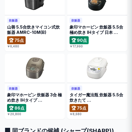
炊飯器
炊飯器
山善 5.5合炊きマイコン式炊
象印マホービン 炊飯器 5.5合
飯器 AMRC-10M(B)
極め炊き IHタイプ 日本 …
🏆 75点
🏆 90点
￥6,480
￥17,990
炊飯器
炊飯器
象印マホービン 炊飯器 3合 極
タイガー魔法瓶 炊飯器 5.5合
め炊き IHタイプ …
炊きたて …
🏆 86点
🏆 75点
￥20,800
￥8,680
🏢 同ブランドの候補 (シャープ(SHARP))