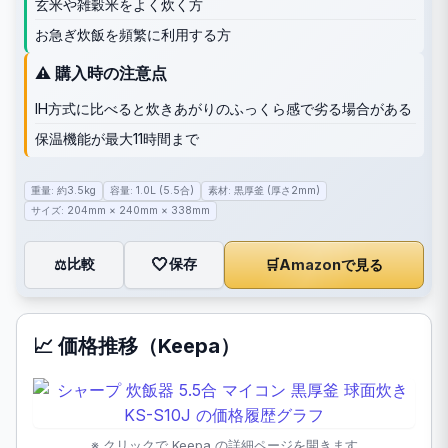
玄米や雑穀米をよく炊く方
お急ぎ炊飯を頻繁に利用する方
⚠️ 購入時の注意点
IH方式に比べると炊きあがりのふっくら感で劣る場合がある
保温機能が最大11時間まで
重量: 約3.5kg
容量: 1.0L (5.5合)
素材: 黒厚釜 (厚さ2mm)
サイズ: 204mm × 240mm × 338mm
🤍
保存
比較
🛒
Amazonで見る
⚖️
📈 価格推移（Keepa）
※ クリックで Keepa の詳細ページを開きます