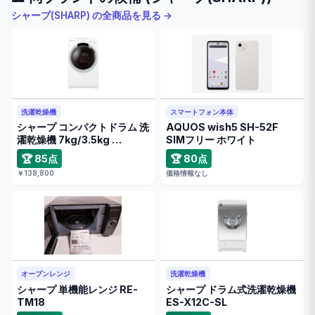
シャープ(SHARP) の全商品を見る →
洗濯乾燥機
スマートフォン本体
シャープ コンパクトドラム 洗
AQUOS wish5 SH-52F
濯乾燥機 7kg/3.5kg …
SIMフリー ホワイト
🏆 85点
🏆 80点
￥138,800
価格情報なし
オーブンレンジ
洗濯乾燥機
シャープ 単機能レンジ RE-
シャープ ドラム式洗濯乾燥機
TM18
ES-X12C-SL