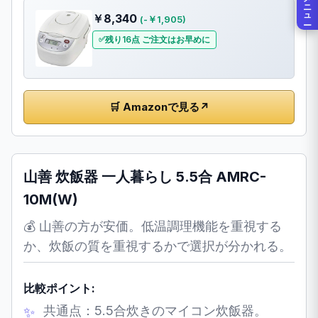
メニュー
￥8,340
(-￥1,905)
残り16点 ご注文はお早めに
🛒 Amazonで見る
↗
山善 炊飯器 一人暮らし 5.5合 AMRC-
10M(W)
💰 山善の方が安価。低温調理機能を重視する
か、炊飯の質を重視するかで選択が分かれる。
比較ポイント:
共通点：5.5合炊きのマイコン炊飯器。