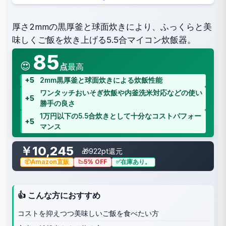
厚さ2mmの黒厚釜と球面炊きにより、ふっくらと美
味しくご飯を炊き上げる5.5合マイコン炊飯器。
85
😍
点
最高
+5
2mm黒厚釜と球面炊きによる炊飯性能
ワンタッチおいそぎ炊飯や内釜洗米対応などの使い
+5
勝手の良さ
1万円以下の5.5合炊きとして十分なコストパフォー
+5
マンス
￥10,245
🎁922pt還元
Amazon直販
5% OFF
在庫あり。
👍 こんな方におすすめ
コストを抑えつつ美味しいご飯を食べたい方