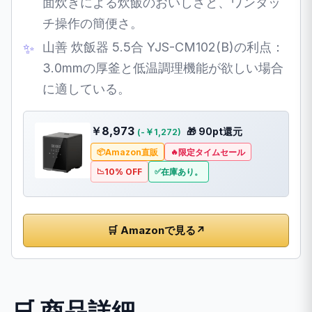
面炊きによる炊飯のおいしさと、ワンタッ
チ操作の簡便さ。
山善 炊飯器 5.5合 YJS-CM102(B)の利点：
3.0mmの厚釜と低温調理機能が欲しい場合
に適している。
￥8,973
🎁 90pt還元
(-￥1,272)
Amazon直販
限定タイムセール
10% OFF
在庫あり。
🛒 Amazonで見る
↗
🛒 商品詳細