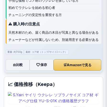
手頃な価格でコア材のウクレレを探している方
初めてウクレレを始める初心者
チューニングの安定性を重視する方
⚠️ 購入時の注意点
天然木材のため、届く商品の木目が写真と異なる場合がある
チューナーなどが付属しないため、別途用意する必要がある
重量: 約700g
素材: コア材（トップ/サイド/バック）
🤍
保存
比較
🛒
Amazonで見る
⚖️
📈 価格推移（Keepa）