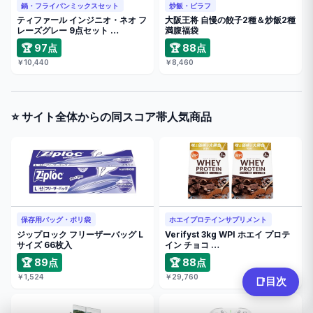
鍋・フライパンミックスセット
炒飯・ピラフ
ティファール インジニオ・ネオ フ
大阪王将 自慢の餃子2種＆炒飯2種
レーズグレー 9点セット …
満腹福袋
🏆 97点
🏆 88点
￥10,440
￥8,460
⭐ サイト全体からの同スコア帯人気商品
保存用バッグ・ポリ袋
ホエイプロテインサプリメント
ジップロック フリーザーバッグ L
Verifyst 3kg WPI ホエイ プロテ
サイズ 66枚入
イン チョコ …
🏆 89点
🏆 88点
￥1,524
￥29,760
目次
📑