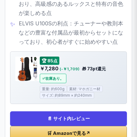
おり、高級感のあるルックスと特有の音色
が楽しめる点
ELVIS U100Sの利点：チューナーや教則本
などの豊富な付属品が最初からセットにな
っており、初心者がすぐに始めやすい点
🏆 85点
￥7,280
🎁 73pt還元
(-￥1,709)
在庫あり。
重量: 約600g
素材: マホガニー材
サイズ: 約89mm × 約240mm
📄 サイト内レビュー
🛒 Amazonで見る
↗