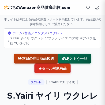
🤍
📦
ポちのAmazon商品徹底比較.com
本サイトはAIによる商品の調査レポートを掲載しています。商品選びの
参考情報としてご活用ください。
🏠 ホーム
›
音楽／エンタメ
›
ウクレレ
S.Yairi ヤイリ ウクレレ ソプラノサイズ コア材 ギアペグ仕
›
様 YU-S-01K
🎯
🎁
本日の注目商品10選
あともう一品
🔥
セール対象商品
ウクレレ
S.YAIRI(エス.ヤイリ)
S.Yairi ヤイリ ウクレレ