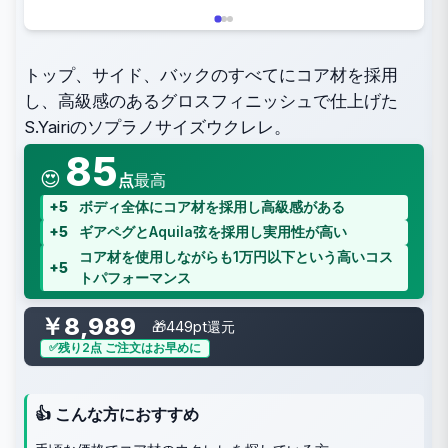
トップ、サイド、バックのすべてにコア材を採用
し、高級感のあるグロスフィニッシュで仕上げた
S.Yairiのソプラノサイズウクレレ。
85
😍
点
最高
+5
ボディ全体にコア材を採用し高級感がある
+5
ギアペグとAquila弦を採用し実用性が高い
コア材を使用しながらも1万円以下という高いコス
+5
トパフォーマンス
￥8,989
🎁449pt還元
残り2点 ご注文はお早めに
👍 こんな方におすすめ