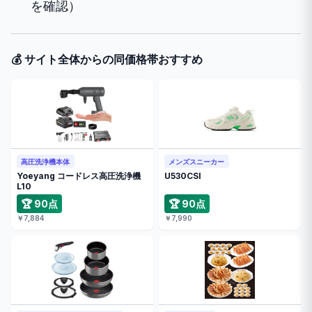
を確認）
💰 サイト全体からの同価格帯おすすめ
高圧洗浄機本体
メンズスニーカー
Yoeyang コードレス高圧洗浄機
U530CSI
L10
🏆 90点
🏆 90点
￥7,884
￥7,990