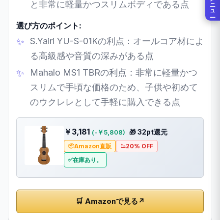
メニュー
と非常に軽量かつスリムボディである点
選び方のポイント:
S.Yairi YU-S-01Kの利点：オールコア材によ
る高級感や音質の深みがある点
Mahalo MS1 TBRの利点：非常に軽量かつ
スリムで手頃な価格のため、子供や初めて
のウクレレとして手軽に購入できる点
￥3,181
🎁 32pt還元
(-￥5,808)
Amazon直販
20% OFF
在庫あり。
🛒 Amazonで見る
↗