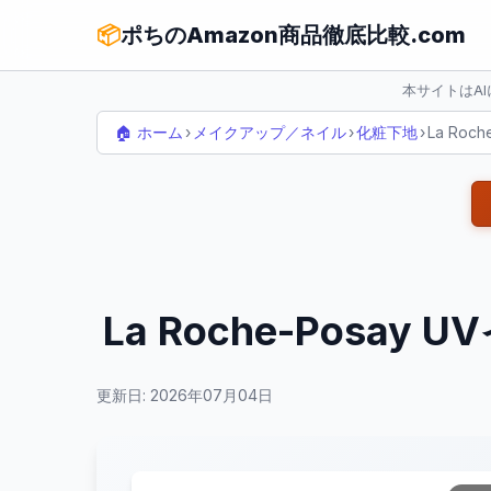
📦
ポちのAmazon商品徹底比較.com
本サイトはA
🏠 ホーム
›
メイクアップ／ネイル
›
化粧下地
›
La Ro
La Roche-Pos
更新日: 2026年07月04日