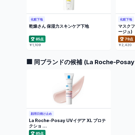
化粧下地
化粧下地
乾燥さん 保湿力スキンケア下地
マスクフ
ージュ)
🏆 85点
🏆 79点
￥1,109
￥2,420
🏢 同ブランドの候補 (La Roche-Pos
顔用日焼け止め
La Roche-Posay UVイデア XL プロテ
クショ …
🏆 85点