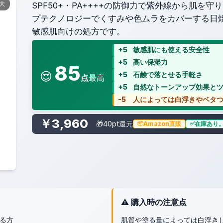
拡大
SPF50+・PA++++の防御力で紫外線から肌を
プテクノロジーでくすみや色ムラをカバーする日
敏感肌向けの処方です。
+5
敏感肌にも使える安全性
+5
高い保湿力
85
😍
+5
石鹸で落とせる手軽さ
点
最高
+5
自然なトーンアップ効果と
-5
人によっては白浮きやベタ
￥3,960
🎁40pt還元
Amazon直販
在庫あり
⚠️ 購入時の注意点
る方
肌質や塗る量によっては白浮き