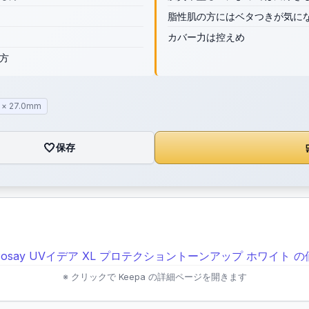
脂性肌の方にはベタつきが気に
カバー力は控えめ
方
 × 27.0mm
🤍
保存

※ クリックで Keepa の詳細ページを開きます