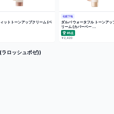
化粧下地
ィットトーンアップクリーム (ベ
ダルバ ウォータフル トーンアッ
リーム (カバーベー …
🏆 85点
￥2,420
ay(ラロッシュポゼ))