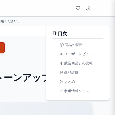
🤍
活用ください。
📑 目次
📦 商品の特徴
品
📊 ユーザーレビュー
🥊 競合商品との比較
🛒 商品詳細
ョントーンアップ ホワイト
🎯 まとめ
文字サイズ:
🔗 参考情報ソース
小
標準
大