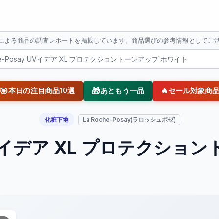
Iによる商品の調査レポートを掲載しています。商品選びの参考情報としてご
che-Posay UVイデア XL プロテクショントーンアップ ホワイト
🎯
🎁
本日の注目商品10選
あともう一品
🔥
セール対象商
化粧下地
La Roche-Posay(ラロッシュポゼ)
ay UVイデア XL プロテクシ