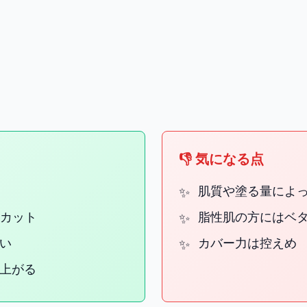
👎 気になる点
肌質や塗る量によ
をカット
脂性肌の方にはベ
い
カバー力は控えめ
上がる