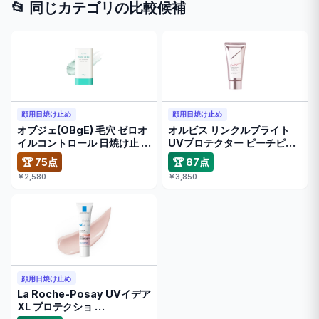
📂 同じカテゴリの比較候補
顔用日焼け止め
顔用日焼け止め
オブジェ(OBgE) 毛穴 ゼロオ
オルビス リンクルブライト
イルコントロール 日焼け止 …
UVプロテクター ピーチピン
ク …
🏆 75点
🏆 87点
￥2,580
￥3,850
顔用日焼け止め
La Roche-Posay UVイデア
XL プロテクショ …