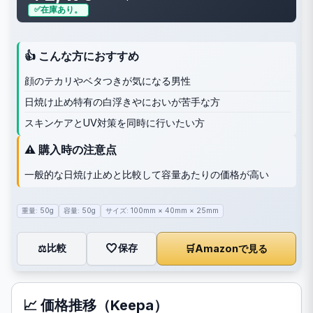
在庫あり。
👍 こんな方におすすめ
顔のテカリやベタつきが気になる男性
日焼け止め特有の白浮きやにおいが苦手な方
スキンケアとUV対策を同時に行いたい方
⚠️ 購入時の注意点
一般的な日焼け止めと比較して容量あたりの価格が高い
重量: 50g
容量: 50g
サイズ: 100mm × 40mm × 25mm
🤍
保存
比較
🛒
Amazonで見る
⚖️
📈 価格推移（Keepa）