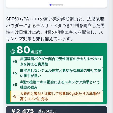
SPF50+/PA++++の高い紫外線防御力と、皮脂吸着
パウダーによるテカリ・ベタつき抑制を両立した男
性向け日焼け止め。4種の植物エキスを配合し、ス
キンケア効果も兼ね備えています。
80
😍
点
最高
皮脂吸着パウダー配合で男性特有のテカリやベタつ
+5
きを抑える実用性
白浮きしないジェル処方と爽やかな精油の香りで使
+5
い勝手が良い
4種の植物エキス配合によるスキンケア効果という
+5
独自の強み
大衆向け製品と比較して容量(50g)あたりの単価が
-5
高くコスパに劣る
￥2,475
🎁25pt還元