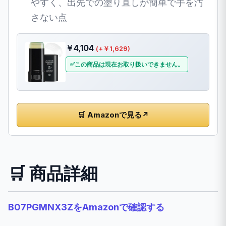
やすく、出先での塗り直しが簡単で手を汚
さない点
￥4,104
(+￥1,629)
この商品は現在お取り扱いできません。
🛒 Amazonで見る
↗
🛒 商品詳細
B07PGMNX3ZをAmazonで確認する