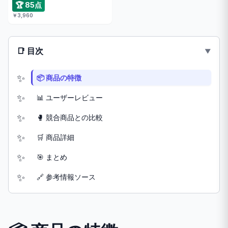
🏆 85点
￥3,960
📑 目次
📦 商品の特徴
📊 ユーザーレビュー
🥊 競合商品との比較
🛒 商品詳細
🎯 まとめ
🔗 参考情報ソース