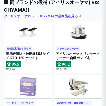
🏢 同ブランドの候補 (アイリスオーヤマ(IRIS
OHYAMA))
アイリスオーヤマ(IRIS OHYAMA) の全商品を見る →
転倒防止用突っ張り棒
スチームクリーナー
家具転倒防止伸縮棒SSSサイ
アイリスオーヤマ リンサーク
ズ KTB-12R ホワイト
リーナー 自動ポンプ式 …
🏆 85点
🏆 90点
￥1,224
￥13,539
アイピロー・アイマスク
非常用持出袋・緊急避難セット