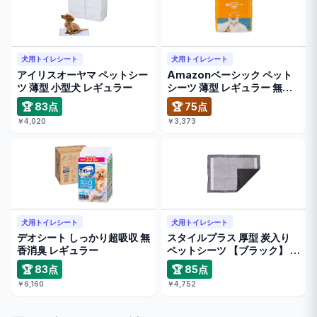
犬用トイレシート
犬用トイレシート
アイリスオーヤマ ペットシー
Amazonベーシック ペット
ツ 薄型 小型犬 レギュラー
シーツ 薄型 レギュラー 無香
…
🏆 83点
🏆 75点
￥4,020
￥3,373
犬用トイレシート
犬用トイレシート
デオシート しっかり超吸収 無
スタイルプラス 厚型 炭入り
香消臭 レギュラー
ペットシーツ 【ブラック】 レ
…
🏆 83点
🏆 85点
￥6,160
￥4,752