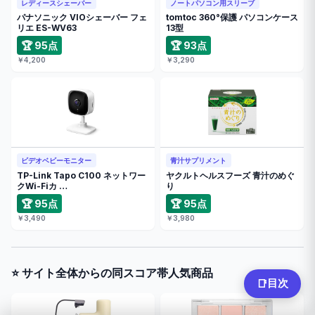
レディースシェーバー
ノートパソコン用スリーブ
パナソニック VIOシェーバー フェ
tomtoc 360°保護 パソコンケース
リエ ES-WV63
13型
🏆 95点
🏆 93点
￥4,200
￥3,290
ビデオベビーモニター
青汁サプリメント
TP-Link Tapo C100 ネットワー
ヤクルトヘルスフーズ 青汁のめぐ
クWi-Fiカ …
り
🏆 95点
🏆 95点
￥3,490
￥3,980
⭐ サイト全体からの同スコア帯人気商品
目次
📑