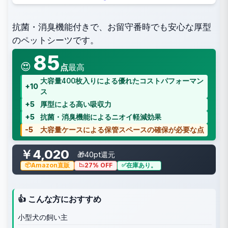
抗菌・消臭機能付きで、お留守番時でも安心な厚型
のペットシーツです。
85
😍
点
最高
大容量400枚入りによる優れたコストパフォーマン
+10
ス
+5
厚型による高い吸収力
+5
抗菌・消臭機能によるニオイ軽減効果
-5
大容量ケースによる保管スペースの確保が必要な点
￥4,020
🎁40pt還元
Amazon直販
27% OFF
在庫あり。
👍 こんな方におすすめ
小型犬の飼い主