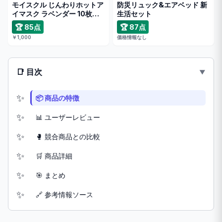
モイスクル じんわりホットア
防災リュック&エアベッド 新
イマスク ラベンダー 10枚入
生活セット
り
🏆 85点
🏆 87点
￥1,000
価格情報なし
📑 目次
📦 商品の特徴
📊 ユーザーレビュー
🥊 競合商品との比較
🛒 商品詳細
🎯 まとめ
🔗 参考情報ソース