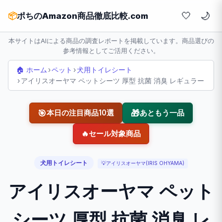
🤍
📦
ポちのAmazon商品徹底比較.com
本サイトはAIによる商品の調査レポートを掲載しています。商品選びの
参考情報としてご活用ください。
🏠 ホーム
›
ペット
›
犬用トイレシート
›
アイリスオーヤマ ペットシーツ 厚型 抗菌 消臭 レギュラー
🎯
🎁
本日の注目商品10選
あともう一品
🔥
セール対象商品
犬用トイレシート
💡
アイリスオーヤマ(IRIS OHYAMA)
アイリスオーヤマ ペット
シーツ 厚型 抗菌 消臭 レ