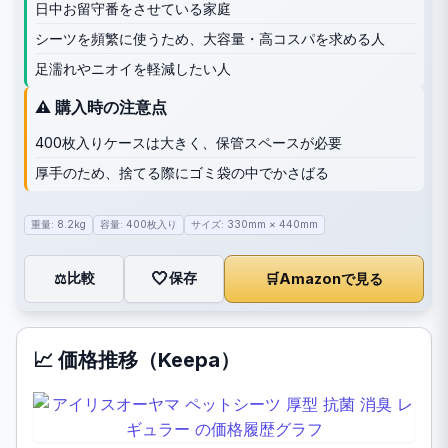
日中お留守番をさせている家庭
シーツを頻繁に使うため、大容量・高コスパを求める人
足濡れやニオイを軽減したい人
⚠️ 購入時の注意点
400枚入りケースは大きく、保管スペースが必要
厚手のため、捨てる際にゴミ袋の中でかさばる
重量: 8.2kg
容量: 400枚入り
サイズ: 330mm × 440mm
🤍
保存
比較
🛒
Amazonで見る
⚖️
📈 価格推移（Keepa）