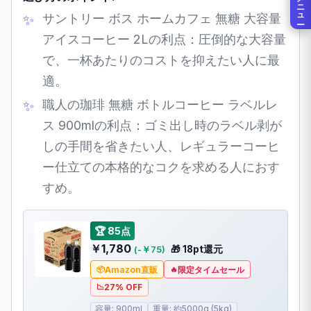
メニュー
サントリー ボス ホームカフェ 無糖 大容量
アイスコーヒー 2Lの利点：圧倒的な大容量
で、一杯あたりのコストを抑えたい人に最
適。
職人の珈琲 無糖 ボトルコーヒー ラベルレ
ス 900mlの利点：ゴミ出し時のラベル剥が
しの手間を省きたい人、レギュラーコーヒ
ー仕立ての本格的なコクを求める人におす
すめ。
🏆 85点
￥1,780
🎁 18pt還元
(-￥75)
Amazon直販
限定タイムセール
27% OFF
容量: 900ml
重量: 約5000g (5kg)