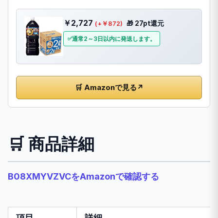
￥2,727
🎁 27pt還元
(+￥872)
通常2～3日以内に発送します。
🛒 Amazonで見る
↗
🛒 商品詳細
B08XMYVZVCをAmazonで確認する
項目
詳細