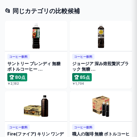
📂 同じカテゴリの比較候補
コーヒー飲料
コーヒー飲料
サントリー ブレンディ 無糖
ジョージア 深み焙煎贅沢ブラ
ボトルコーヒー …
ック 無糖 …
🏆 80点
🏆 85点
￥2,182
￥1,704
コーヒー飲料
コーヒー飲料
Fire(ファイア) キリン ワンデ
職人の珈琲 無糖 ボトルコーヒ