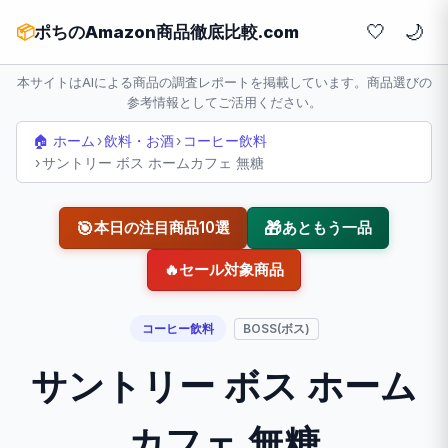
🤍
📦
ポちのAmazon商品徹底比較.com
本サイトはAIによる商品の調査レポートを掲載しています。商品選びの
参考情報としてご活用ください。
🏠 ホーム
›
飲料・お酒
›
コーヒー飲料
›
サントリー ボス ホームカフェ 無糖
🎯
🎁
本日の注目商品10選
あともう一品
🔥
セール対象商品
コーヒー飲料
BOSS(ボス)
サントリー ボス ホーム
カフェ 無糖