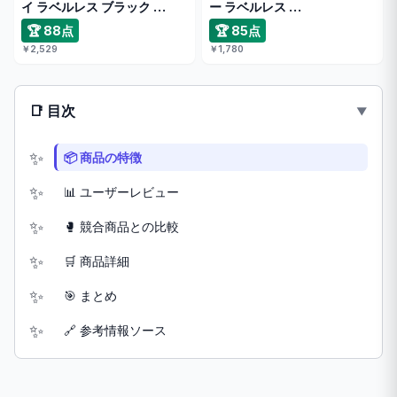
イ ラベルレス ブラック …
ー ラベルレス …
🏆 88点
🏆 85点
￥2,529
￥1,780
📑 目次
📦 商品の特徴
📊 ユーザーレビュー
🥊 競合商品との比較
🛒 商品詳細
🎯 まとめ
🔗 参考情報ソース