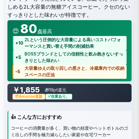
しめる2L大容量の無糖アイスコーヒー。クセのない
すっきりとした味わいが特徴です。
80
😍
点
最高
2Lという圧倒的な大容量による高いコストパフォ
+10
ーマンスと買い替え手間の削減効果
BOSSブランドとしての信頼性と飲み飽きないすっ
+5
きりとした味わい
大容量ゆえの取り回しの悪さと、冷蔵庫内での収納
-5
スペースの圧迫
￥1,855
🎁19pt還元
Amazon直販
在庫あり。
👍 こんな方におすすめ
コーヒーの消費量が多く、買い物の頻度やペットボトルのゴ
ミ出しの手間を極力減らしたい家庭や在宅ワーカー