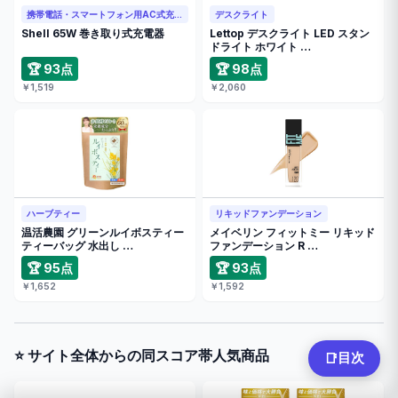
携帯電話・スマートフォン用AC式充電器
デスクライト
Shell 65W 巻き取り式充電器
Lettop デスクライト LED スタン
ドライト ホワイト …
🏆 93点
🏆 98点
￥1,519
￥2,060
ハーブティー
リキッドファンデーション
温活農園 グリーンルイボスティー
メイベリン フィットミー リキッド
ティーバッグ 水出し …
ファンデーション R …
🏆 95点
🏆 93点
￥1,652
￥1,592
⭐ サイト全体からの同スコア帯人気商品
目次
📑