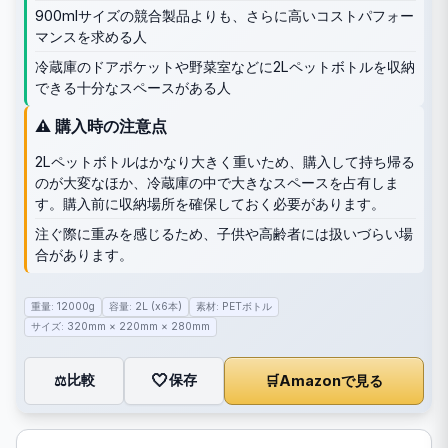
900mlサイズの競合製品よりも、さらに高いコストパフォー
マンスを求める人
冷蔵庫のドアポケットや野菜室などに2Lペットボトルを収納
できる十分なスペースがある人
⚠️ 購入時の注意点
2Lペットボトルはかなり大きく重いため、購入して持ち帰る
のが大変なほか、冷蔵庫の中で大きなスペースを占有しま
す。購入前に収納場所を確保しておく必要があります。
注ぐ際に重みを感じるため、子供や高齢者には扱いづらい場
合があります。
重量: 12000g
容量: 2L (x6本)
素材: PETボトル
サイズ: 320mm × 220mm × 280mm
🤍
保存
比較
🛒
Amazonで見る
⚖️