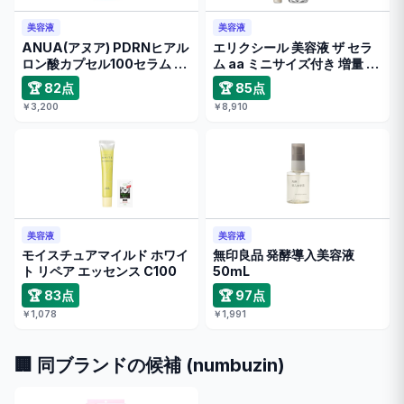
美容液
美容液
ANUA(アヌア) PDRNヒアル
エリクシール 美容液 ザ セラ
ロン酸カプセル100セラム …
ム aa ミニサイズ付き 増量 …
🏆 82点
🏆 85点
￥3,200
￥8,910
美容液
美容液
モイスチュアマイルド ホワイ
無印良品 発酵導入美容液
ト リペア エッセンス C100
50mL
🏆 83点
🏆 97点
￥1,078
￥1,991
🏢 同ブランドの候補 (numbuzin)