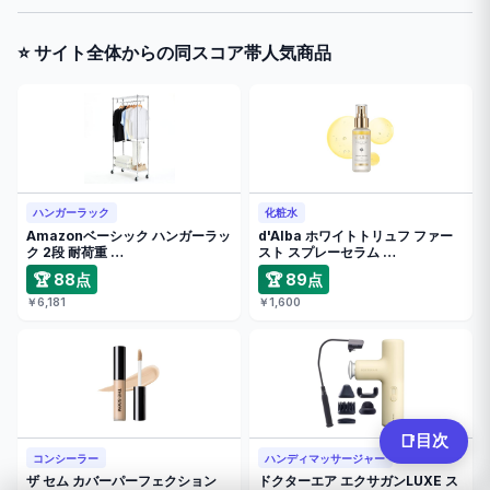
⭐ サイト全体からの同スコア帯人気商品
ハンガーラック
化粧水
Amazonベーシック ハンガーラッ
d'Alba ホワイトトリュフ ファー
ク 2段 耐荷重 …
スト スプレーセラム …
🏆 88点
🏆 89点
￥6,181
￥1,600
目次
📑
コンシーラー
ハンディマッサージャー
ザ セム カバーパーフェクション
ドクターエア エクサガンLUXE ス