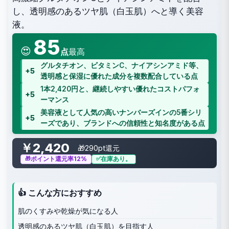
し、透明感のあるツヤ肌（白玉肌）へと導く美容
液。
85
😍
点
最高
グルタチオン、ビタミンC、ナイアシンアミド等、
+5
透明感と保湿に優れた成分を複数配合している点
1本2,420円と、継続しやすい優れたコストパフォ
+5
ーマンス
美容液として人気の高いナンバーズインの5番シリ
+5
ーズであり、ブランドへの信頼性と知名度がある点
￥2,420
🎁290pt還元
ポイント還元率12%
在庫あり。
👍 こんな方におすすめ
肌のくすみや乾燥が気になる人
透明感のあるツヤ肌（白玉肌）を目指す人