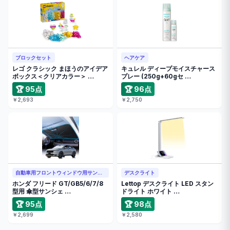
ブロックセット
ヘアケア
レゴ クラシック まほうのアイデア
キュレル ディープモイスチャース
ボックス＜クリアカラー＞ …
プレー (250g+60gセ …
🏆 95点
🏆 96点
￥2,693
￥2,750
自動車用フロントウィンドウ用サンシェード
デスクライト
ホンダ フリード GT/GB5/6/7/8
Lettop デスクライト LED スタン
型用 傘型サンシェ …
ドライト ホワイト …
🏆 95点
🏆 98点
￥2,699
￥2,580