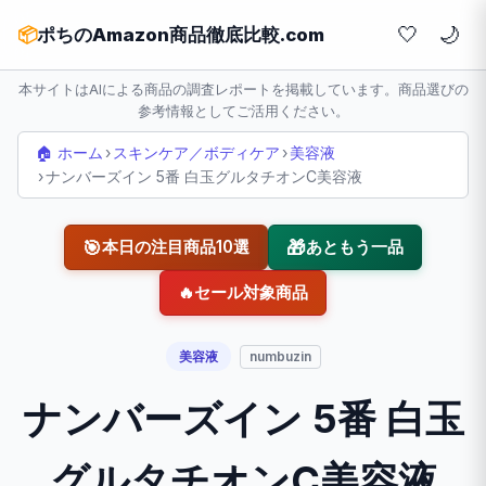
🤍
📦
ポちのAmazon商品徹底比較.com
本サイトはAIによる商品の調査レポートを掲載しています。商品選びの
参考情報としてご活用ください。
🏠 ホーム
›
スキンケア／ボディケア
›
美容液
›
ナンバーズイン 5番 白玉グルタチオンC美容液
🎯
🎁
本日の注目商品10選
あともう一品
🔥
セール対象商品
美容液
numbuzin
ナンバーズイン 5番 白玉
グルタチオンC美容液