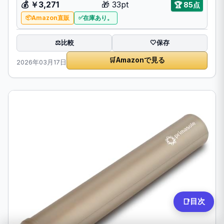
💰
￥3,271
🎁
33pt
🏆
85点
Amazon直販
在庫あり。
比較
⚖️
🤍
保存
🛒
Amazonで見る
2026年03月17日
目次
📑