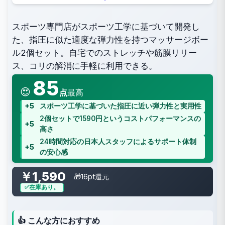
スポーツ専門店がスポーツ工学に基づいて開発し
た、指圧に似た適度な弾力性を持つマッサージボー
ル2個セット。自宅でのストレッチや筋膜リリー
ス、コリの解消に手軽に利用できる。
85
😍
点
最高
+5
スポーツ工学に基づいた指圧に近い弾力性と実用性
2個セットで1590円というコストパフォーマンスの
+5
高さ
24時間対応の日本人スタッフによるサポート体制
+5
の安心感
￥1,590
🎁16pt還元
在庫あり。
👍 こんな方におすすめ