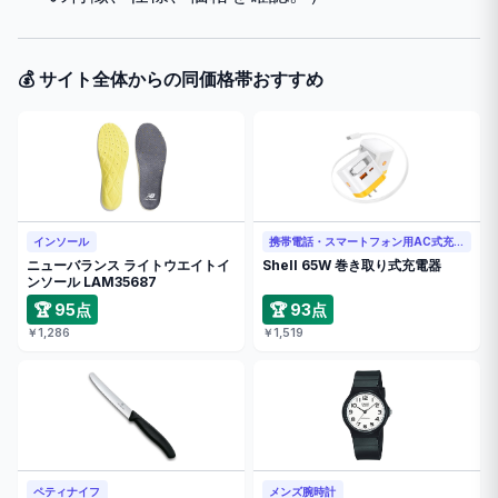
💰 サイト全体からの同価格帯おすすめ
インソール
携帯電話・スマートフォン用AC式充電器
ニューバランス ライトウエイトイ
Shell 65W 巻き取り式充電器
ンソール LAM35687
🏆 95点
🏆 93点
￥1,286
￥1,519
ペティナイフ
メンズ腕時計