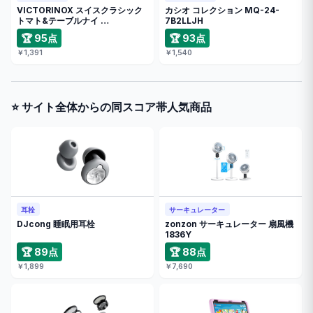
VICTORINOX スイスクラシック
カシオ コレクション MQ-24-
トマト&テーブルナイ …
7B2LLJH
🏆 95点
🏆 93点
￥1,391
￥1,540
⭐ サイト全体からの同スコア帯人気商品
耳栓
サーキュレーター
DJcong 睡眠用耳栓
zonzon サーキュレーター 扇風機
1836Y
🏆 89点
🏆 88点
￥1,899
￥7,690