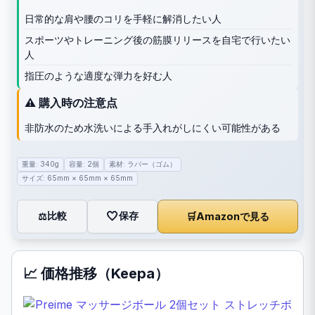
日常的な肩や腰のコリを手軽に解消したい人
スポーツやトレーニング後の筋膜リリースを自宅で行いたい
人
指圧のような適度な弾力を好む人
⚠️ 購入時の注意点
非防水のため水洗いによる手入れがしにくい可能性がある
重量: 340g
容量: 2個
素材: ラバー（ゴム）
サイズ: 65mm × 65mm × 65mm
🤍
保存
比較
🛒
Amazonで見る
⚖️
📈 価格推移（Keepa）