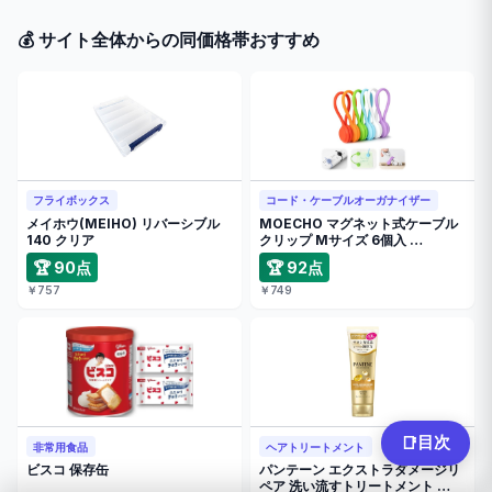
💰 サイト全体からの同価格帯おすすめ
フライボックス
コード・ケーブルオーガナイザー
メイホウ(MEIHO) リバーシブル
MOECHO マグネット式ケーブル
140 クリア
クリップ Mサイズ 6個入 …
🏆 90点
🏆 92点
￥757
￥749
目次
📑
非常用食品
ヘアトリートメント
ビスコ 保存缶
パンテーン エクストラダメージリ
ペア 洗い流すトリートメント …