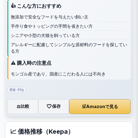
👍 こんな方におすすめ
無添加で安全なフードを与えたい飼い主
手作り食やトッピングの手間を省きたい方
シニアや小型の犬猫を飼っている方
アレルギーに配慮してシンプルな原材料のフードを探してい
る方
⚠️ 購入時の注意点
モンゴル産であり、国産にこだわる人には不向き
重量: 80g
🤍
保存
比較
🛒
Amazonで見る
⚖️
📈 価格推移（Keepa）