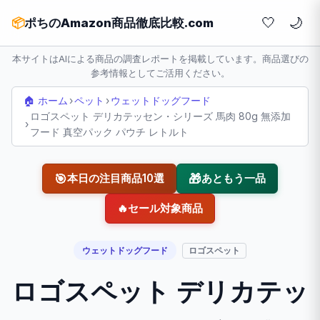
🤍
📦
ポちのAmazon商品徹底比較.com
本サイトはAIによる商品の調査レポートを掲載しています。商品選びの
参考情報としてご活用ください。
🏠 ホーム
›
ペット
›
ウェットドッグフード
ロゴスペット デリカテッセン・シリーズ 馬肉 80g 無添加
›
フード 真空パック パウチ レトルト
🎯
🎁
本日の注目商品10選
あともう一品
🔥
セール対象商品
ウェットドッグフード
ロゴスペット
ロゴスペット デリカテッ