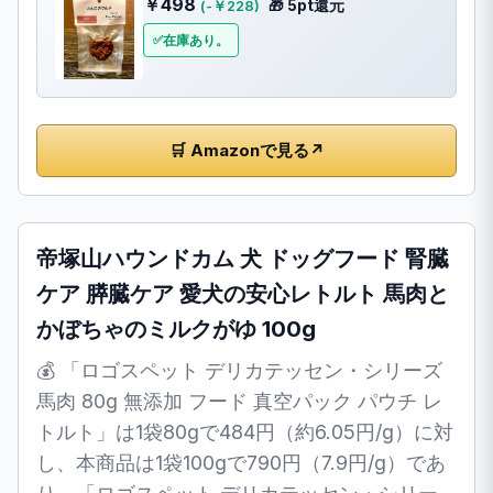
￥498
🎁 5pt還元
(-￥228)
在庫あり。
🛒 Amazonで見る
↗
帝塚山ハウンドカム 犬 ドッグフード 腎臓
ケア 膵臓ケア 愛犬の安心レトルト 馬肉と
かぼちゃのミルクがゆ 100g
💰 「ロゴスペット デリカテッセン・シリーズ
馬肉 80g 無添加 フード 真空パック パウチ レ
トルト」は1袋80gで484円（約6.05円/g）に対
し、本商品は1袋100gで790円（7.9円/g）であ