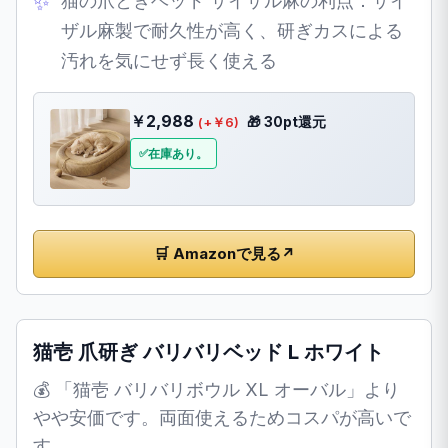
猫の爪とぎベッド サイザル麻の利点：サイ
ザル麻製で耐久性が高く、研ぎカスによる
汚れを気にせず長く使える
￥2,988
🎁 30pt還元
(+￥6)
在庫あり。
🛒 Amazonで見る
↗
猫壱 爪研ぎ バリバリベッド L ホワイト
💰 「猫壱 バリバリボウル XL オーバル」より
やや安価です。両面使えるためコスパが高いで
す。