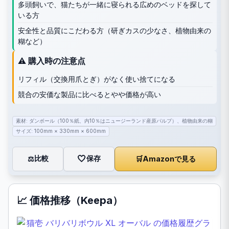
多頭飼いで、猫たちが一緒に寝られる広めのベッドを探して
いる方
安全性と品質にこだわる方（研ぎカスの少なさ、植物由来の
糊など）
⚠️ 購入時の注意点
リフィル（交換用爪とぎ）がなく使い捨てになる
競合の安価な製品に比べるとやや価格が高い
素材: ダンボール（100％紙、内10％はニュージーランド産原パルプ）、植物由来の糊
サイズ: 100mm × 330mm × 600mm
🤍
保存
比較
🛒
Amazonで見る
⚖️
📈 価格推移（Keepa）