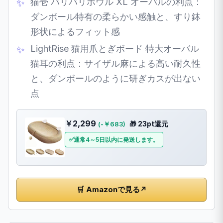
猫壱 バリバリボウル XL オーバルの利点：
ダンボール特有の柔らかい感触と、すり鉢
形状によるフィット感
LightRise 猫用爪とぎボード 特大オーバル
猫耳の利点：サイザル麻による高い耐久性
と、ダンボールのように研ぎカスが出ない
点
￥2,299
🎁 23pt還元
(-￥683)
通常4～5日以内に発送します。
🛒 Amazonで見る
↗