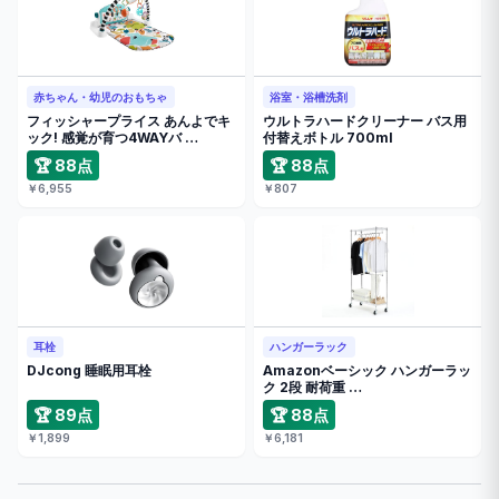
赤ちゃん・幼児のおもちゃ
浴室・浴槽洗剤
フィッシャープライス あんよでキ
ウルトラハードクリーナー バス用
ック! 感覚が育つ4WAYバ …
付替えボトル 700ml
🏆 88点
🏆 88点
￥6,955
￥807
耳栓
ハンガーラック
DJcong 睡眠用耳栓
Amazonベーシック ハンガーラッ
ク 2段 耐荷重 …
🏆 89点
🏆 88点
￥1,899
￥6,181