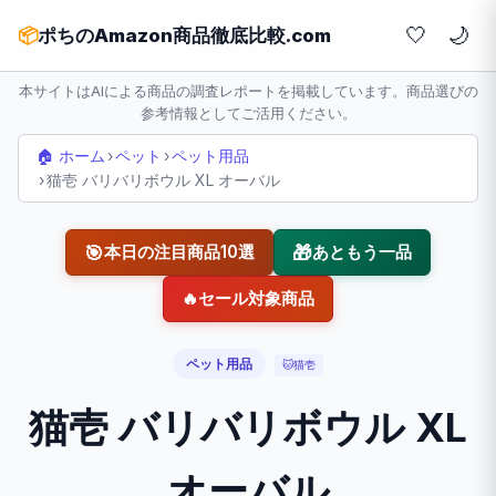
🤍
📦
ポちのAmazon商品徹底比較.com
本サイトはAIによる商品の調査レポートを掲載しています。商品選びの
参考情報としてご活用ください。
🏠 ホーム
›
ペット
›
ペット用品
›
猫壱 バリバリボウル XL オーバル
🎯
🎁
本日の注目商品10選
あともう一品
🔥
セール対象商品
ペット用品
🐱
猫壱
猫壱 バリバリボウル XL
オーバル