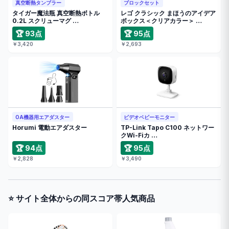
真空断熱タンブラー
ブロックセット
タイガー魔法瓶 真空断熱ボトル
レゴ クラシック まほうのアイデア
0.2L スクリューマグ …
ボックス＜クリアカラー＞ …
🏆 93点
🏆 95点
￥3,420
￥2,693
OA機器用エアダスター
ビデオベビーモニター
Horumi 電動エアダスター
TP-Link Tapo C100 ネットワー
クWi-Fiカ …
🏆 94点
🏆 95点
￥2,828
￥3,490
⭐ サイト全体からの同スコア帯人気商品