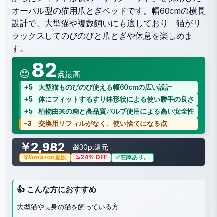
オーバル型の猫用爪とぎベッドです。幅60cmの横長
設計で、大型猫や複数飼いにも適しており、猫がリ
ラックスしてのびのびと爪とぎや休息を楽しめま
す。
82
😍
点
最高
+5
大型猫ものびのび使える幅60cmの広い設計
+5
体にフィットするすり鉢形状による使い勝手の良さ
+5
植物由来の糊と高品質パルプ使用による高い安全性
-3
交換用リフィルがなく、使い捨てになる点
￥2,982
🎁30pt還元
Amazon直販
24% OFF
在庫あり。
👍 こんな方におすすめ
大型猫や長身の猫を飼っている方