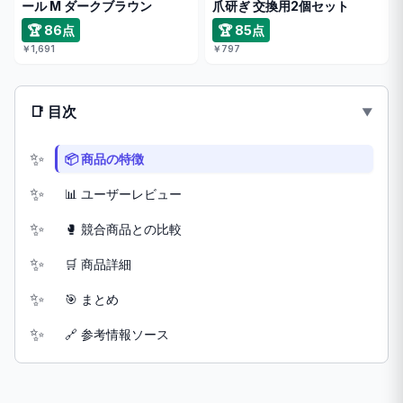
ール M ダークブラウン
爪研ぎ 交換用2個セット
🏆 86点
🏆 85点
￥1,691
￥797
📑 目次
📦 商品の特徴
📊 ユーザーレビュー
🥊 競合商品との比較
🛒 商品詳細
🎯 まとめ
🔗 参考情報ソース