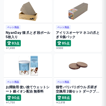
ペット用品
ペット用品
NyanDay 猫 爪とぎ 段ボール
アイリスオーヤマ ネコの爪と
5枚入り
ぎ 6個パック
🏆 83点
🏆 85点
￥1,498
￥900
ペット用品
ペット用品
お掃除用 使い捨てウェットシ
猫壱 バリバリボウル 爪研ぎ
ート 銀イオン配合 無香料
交換用 2個セット ダークブラ
…
🏆 90点
🏆 88点
￥1,750
￥2,618