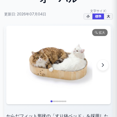
文字サイズ:
更新日: 2026年07月04日
小
標準
大
🔍 拡大
からだフィット形状の「すり鉢ベッド」を採用した