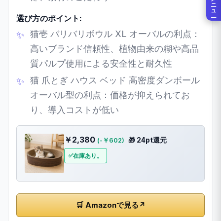
メニュー
選び方のポイント:
猫壱 バリバリボウル XL オーバルの利点：
高いブランド信頼性、植物由来の糊や高品
質パルプ使用による安全性と耐久性
猫 爪とぎ ハウス ベッド 高密度ダンボール
オーバル型の利点：価格が抑えられてお
り、導入コストが低い
￥2,380
🎁 24pt還元
(-￥602)
在庫あり。
🛒 Amazonで見る
↗