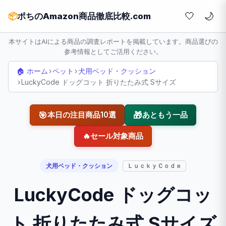
🤍
📦
ポちのAmazon商品徹底比較.com
本サイトはAIによる商品の調査レポートを掲載しています。商品選びの
参考情報としてご活用ください。
🏠 ホーム
›
ペット
›
犬用ベッド・クッション
›
LuckyCode ドッグコット 折りたたみ式 Sサイズ
🎯
🎁
本日の注目商品10選
あともう一品
🔥
セール対象商品
犬用ベッド・クッション
ＬｕｃｋｙＣｏｄｅ
LuckyCode ドッグコッ
ト 折りたたみ式 Sサイズ