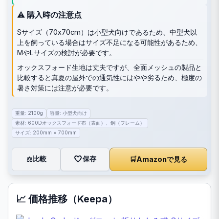
⚠️ 購入時の注意点
Sサイズ（70x70cm）は小型犬向けであるため、中型犬以
上を飼っている場合はサイズ不足になる可能性があるため、
MやLサイズの検討が必要です。
オックスフォード生地は丈夫ですが、全面メッシュの製品と
比較すると真夏の屋外での通気性にはやや劣るため、極度の
暑さ対策には注意が必要です。
重量: 2100g
容量: 小型犬向け
素材: 600Dオックスフォード布（表面）、鋼（フレーム）
サイズ: 200mm × 700mm
🤍
保存
比較
🛒
Amazonで見る
⚖️
📈 価格推移（Keepa）