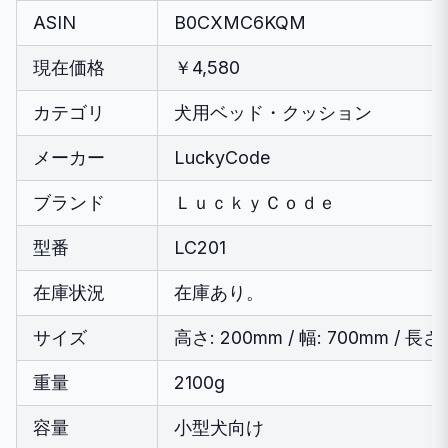
ASIN
B0CXMC6KQM
現在価格
￥4,580
カテゴリ
犬用ベッド・クッション
メーカー
LuckyCode
ブランド
ＬｕｃｋｙＣｏｄｅ
型番
LC201
在庫状況
在庫あり。
サイズ
高さ: 200mm / 幅: 700mm / 長さ
重量
2100g
容量
小型犬向け