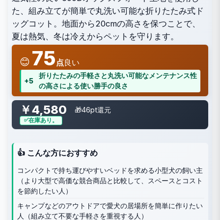
た、組み立てが簡単で丸洗い可能な折りたたみ式ド
ッグコット。地面から20cmの高さを保つことで、
夏は熱気、冬は冷えからペットを守ります。
75
😊
点
良い
折りたたみの手軽さと丸洗い可能なメンテナンス性
+5
の高さによる使い勝手の良さ
￥4,580
🎁46pt還元
在庫あり。
👍 こんな方におすすめ
コンパクトで持ち運びやすいベッドを求める小型犬の飼い主
（より大型で高価な競合商品と比較して、スペースとコスト
を節約したい人）
キャンプなどのアウトドアで愛犬の居場所を簡単に作りたい
人（組み立て不要な手軽さを重視する人）