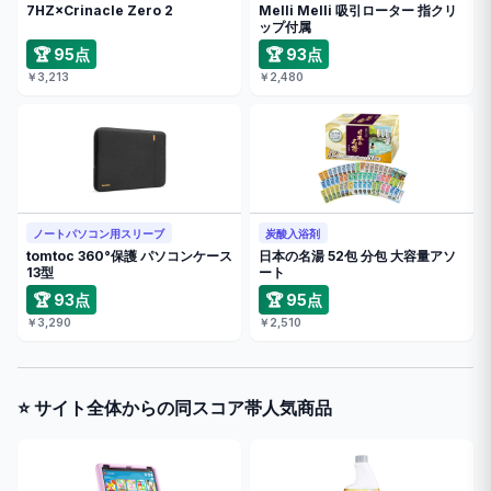
7HZ×Crinacle Zero 2
Melli Melli 吸引ローター 指クリ
ップ付属
🏆 95点
🏆 93点
￥3,213
￥2,480
ノートパソコン用スリーブ
炭酸入浴剤
tomtoc 360°保護 パソコンケース
日本の名湯 52包 分包 大容量アソ
13型
ート
🏆 93点
🏆 95点
￥3,290
￥2,510
⭐ サイト全体からの同スコア帯人気商品