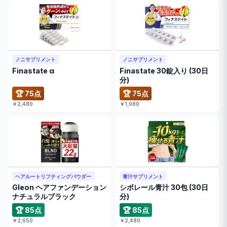
ノニサプリメント
ノニサプリメント
Finastate α
Finastate 30錠入り (30日
分)
🏆 75点
🏆 75点
￥2,480
￥1,980
ヘアルートリフティングパウダー
青汁サプリメント
Gleon ヘアファンデーション
シボレール青汁 30包 (30日
ナチュラルブラック
分)
🏆 85点
🏆 85点
￥2,650
￥2,480