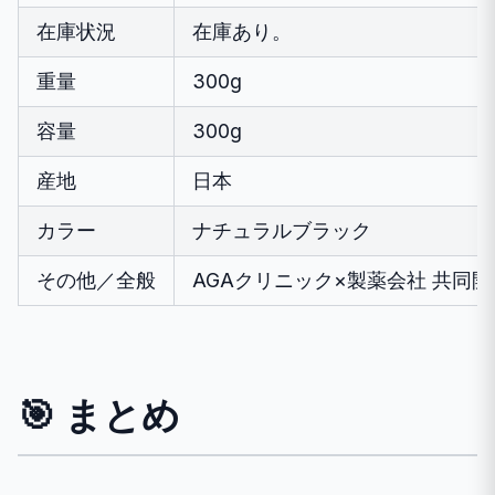
在庫状況
在庫あり。
重量
300g
容量
300g
産地
日本
カラー
ナチュラルブラック
その他／全般
AGAクリニック×製薬会社 共同開
🎯 まとめ