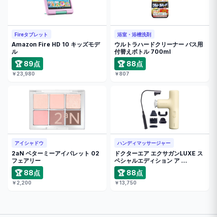
Fireタブレット
浴室・浴槽洗剤
Amazon Fire HD 10 キッズモデ
ウルトラハードクリーナー バス用
ル
付替えボトル 700ml
🏆 89点
🏆 88点
￥23,980
￥807
アイシャドウ
ハンディマッサージャー
2aN ベターミーアイパレット 02
ドクターエア エクサガンLUXE ス
フェアリー
ペシャルエディション ア …
🏆 88点
🏆 88点
￥2,200
￥13,750