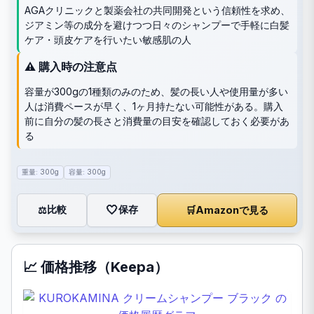
AGAクリニックと製薬会社の共同開発という信頼性を求め、
ジアミン等の成分を避けつつ日々のシャンプーで手軽に白髪
ケア・頭皮ケアを行いたい敏感肌の人
⚠️ 購入時の注意点
容量が300gの1種類のみのため、髪の長い人や使用量が多い
人は消費ペースが早く、1ヶ月持たない可能性がある。購入
前に自分の髪の長さと消費量の目安を確認しておく必要があ
る
重量: 300g
容量: 300g
🤍
保存
比較
🛒
Amazonで見る
⚖️
📈 価格推移（Keepa）