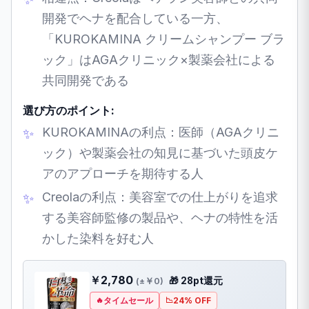
開発でヘナを配合している一方、
「KUROKAMINA クリームシャンプー ブラ
ック」はAGAクリニック×製薬会社による
共同開発である
選び方のポイント:
KUROKAMINAの利点：医師（AGAクリニ
ック）や製薬会社の知見に基づいた頭皮ケ
アのアプローチを期待する人
Creolaの利点：美容室での仕上がりを追求
する美容師監修の製品や、ヘナの特性を活
かした染料を好む人
￥2,780
🎁 28pt還元
(±￥0)
タイムセール
24% OFF