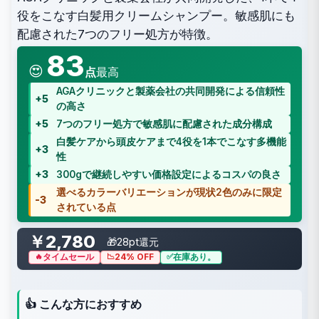
役をこなす白髪用クリームシャンプー。敏感肌にも
配慮された7つのフリー処方が特徴。
83
😍
点
最高
AGAクリニックと製薬会社の共同開発による信頼性
+5
の高さ
+5
7つのフリー処方で敏感肌に配慮された成分構成
白髪ケアから頭皮ケアまで4役を1本でこなす多機能
+3
性
+3
300gで継続しやすい価格設定によるコスパの良さ
選べるカラーバリエーションが現状2色のみに限定
-3
されている点
￥2,780
🎁28pt還元
タイムセール
24% OFF
在庫あり。
👍 こんな方におすすめ