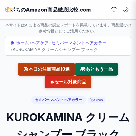
🤍
📦
ポちのAmazon商品徹底比較.com
本サイトはAIによる商品の調査レポートを掲載しています。商品選びの
参考情報としてご活用ください。
🏠 ホーム
›
ヘアケア
›
セミパーマネントヘアカラー
›
KUROKAMINA クリームシャンプー ブラック
🎯
🎁
本日の注目商品10選
あともう一品
🔥
セール対象商品
セミパーマネントヘアカラー
🏷️
Gleon
KUROKAMINA クリーム
シャンプー ブラック