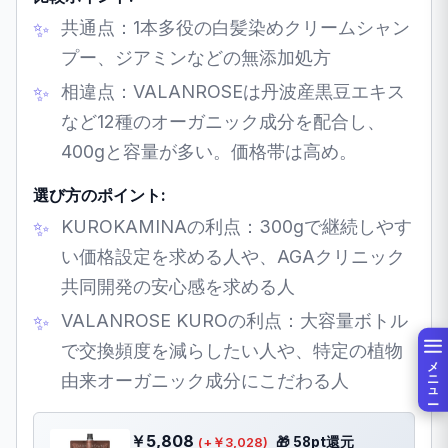
共通点：1本多役の白髪染めクリームシャン
プー、ジアミンなどの無添加処方
相違点：VALANROSEは丹波産黒豆エキス
など12種のオーガニック成分を配合し、
400gと容量が多い。価格帯は高め。
選び方のポイント:
KUROKAMINAの利点：300gで継続しやす
い価格設定を求める人や、AGAクリニック
共同開発の安心感を求める人
VALANROSE KUROの利点：大容量ボトル
で交換頻度を減らしたい人や、特定の植物
メニュー
由来オーガニック成分にこだわる人
￥5,808
🎁 58pt還元
(+￥3,028)