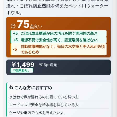
溢れ・こぼれ防止機能を備えたペット用ウォーター
ボウル。
75
😊
点
良い
+5
こぼれ防止構造が床の汚れを防ぐ実用性の高さ
+5
電源不要で安全性が高く、設置場所を選ばない
自動循環機能がなく、毎日の水交換と手入れが必須
-5
であるため
￥1,499
🎁15pt還元
在庫あり。
👍 こんな方におすすめ
水はねで床が濡れるのに困っている飼い主
コードレスで安全な給水器を探している人
ケージや車内でも水を与えたい人