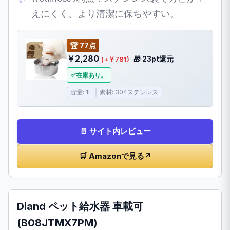
えにくく、より清潔に保ちやすい。
🏆 77点
￥2,280
🎁 23pt還元
(+￥781)
在庫あり。
容量: 1L
素材: 304ステンレス
📄 サイト内レビュー
🛒 Amazonで見る
↗
Diand ペット給水器 車載可
(B08JTMX7PM)