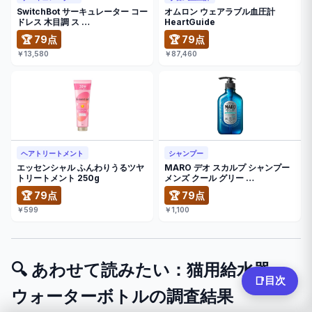
SwitchBot サーキュレーター コー
オムロン ウェアラブル血圧計
ドレス 木目調 ス …
HeartGuide
🏆 79点
🏆 79点
￥13,580
￥87,460
ヘアトリートメント
シャンプー
エッセンシャル ふんわりうるツヤ
MARO デオ スカルプ シャンプー
トリートメント 250g
メンズ クール グリー …
🏆 79点
🏆 79点
￥599
￥1,100
🔍 あわせて読みたい：猫用給水器・
目次
📑
ウォーターボトルの調査結果