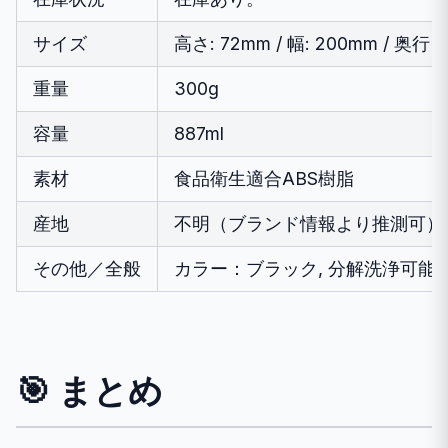
サイズ
高さ: 72mm / 幅: 200mm / 奥行き
重量
300g
容量
887ml
素材
食品衛生適合ABS樹脂
産地
不明（ブランド情報より推測可）
その他／全般
カラー：ブラック, 分解洗浄可能
🎯 まとめ