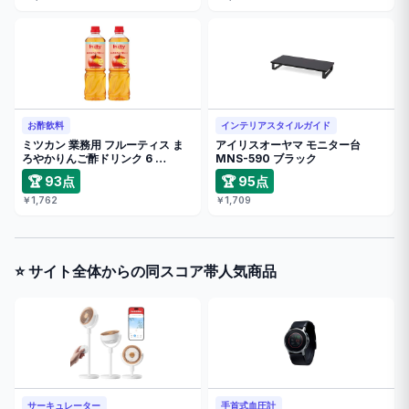
お酢飲料
インテリアスタイルガイド
ミツカン 業務用 フルーティス ま
アイリスオーヤマ モニター台
ろやかりんご酢ドリンク 6 …
MNS-590 ブラック
🏆 93点
🏆 95点
￥1,762
￥1,709
⭐ サイト全体からの同スコア帯人気商品
サーキュレーター
手首式血圧計