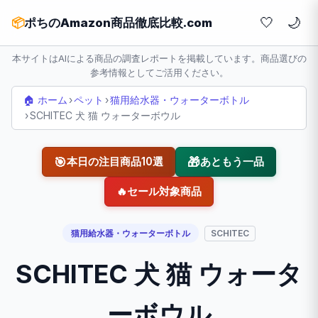
🤍
📦
ポちのAmazon商品徹底比較.com
本サイトはAIによる商品の調査レポートを掲載しています。商品選びの
参考情報としてご活用ください。
🏠 ホーム
›
ペット
›
猫用給水器・ウォーターボトル
›
SCHITEC 犬 猫 ウォーターボウル
🎯
🎁
本日の注目商品10選
あともう一品
🔥
セール対象商品
猫用給水器・ウォーターボトル
SCHITEC
SCHITEC 犬 猫 ウォータ
ーボウル