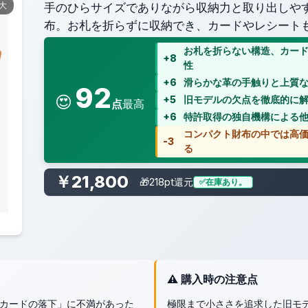
拡大
手のひらサイズでありながら収納力と取り出しやすさ
布。お札を折らずに収納でき、カードやレシート
お札を折らない構造、カー
+8
性
+6
滑らかな革の手触りと上質
92
😍
+5
旧モデルの欠点を徹底的に
点
最高
+6
特許取得の独自機構による
コンパクト財布の中では高
-3
る
￥21,800
🎁218pt還元
在庫あり。
⚠️ 購入時の注意点
カードの落下」に不満があった
極限まで小ささを追求した旧モ