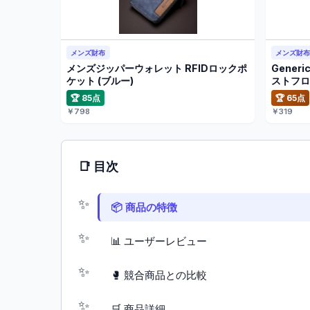
メンズ財布
メンズ財
メンズジッパーウォレット RFIDロックポ
Gene
ケット (ブルー)
ストフロ
🏆 85点
🏆 65点
￥798
￥319
📑 目次
📦 商品の特徴
📊 ユーザーレビュー
🥊 競合商品との比較
🛒 商品詳細