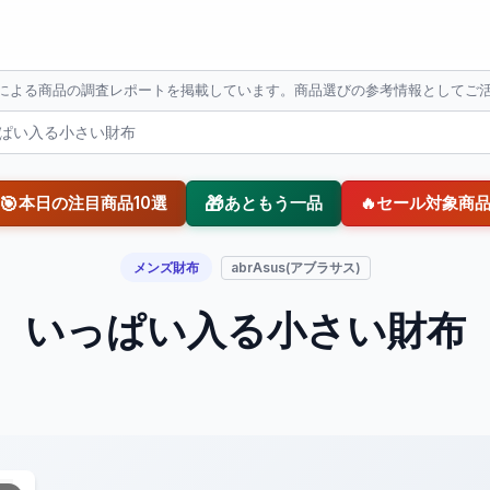
Iによる商品の調査レポートを掲載しています。商品選びの参考情報としてご
ぱい入る小さい財布
🎯
🎁
本日の注目商品10選
あともう一品
🔥
セール対象商
メンズ財布
abrAsus(アブラサス)
いっぱい入る小さい財布