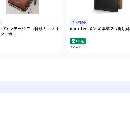
布
メンズ財布
ric ヴィンテージ 二つ折りミニマリ
ecoofee メンズ 本革 2つ折り
ントポ …
🏆 83点
￥2,849