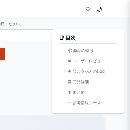
🤍
活用ください。
📑 目次
📦 商品の特徴
品
📊 ユーザーレビュー
🥊 競合商品との比較
🛒 商品詳細
🎯 まとめ
文字サイズ:
🔗 参考情報ソース
小
標準
大