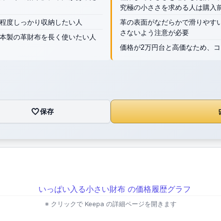
究極の小ささを求める人は購入
程度しっかり収納したい人
革の表面がなだらかで滑りやす
さないよう注意が必要
本製の革財布を長く使いたい人
価格が2万円台と高価なため、
🤍
保存

※ クリックで Keepa の詳細ページを開きます