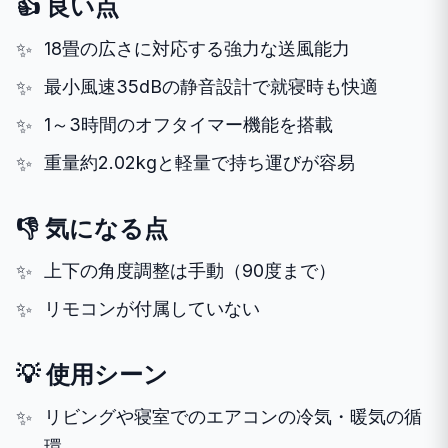
👍 良い点
18畳の広さに対応する強力な送風能力
最小風速35dBの静音設計で就寝時も快適
1～3時間のオフタイマー機能を搭載
重量約2.02kgと軽量で持ち運びが容易
👎 気になる点
上下の角度調整は手動（90度まで）
リモコンが付属していない
💡 使用シーン
リビングや寝室でのエアコンの冷気・暖気の循
環