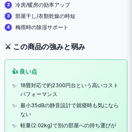
冷房/暖房の効率アップ
部屋干し/衣類乾燥の時短
梅雨時の除湿サポート
⚔️ この商品の強みと弱み
👍 良い点
18畳対応で約2300円台という高いコスト
パフォーマンス
最小35dBの静音設計で就寝時も気になら
ない
軽量(2.02kg)で別の部屋への持ち運びが