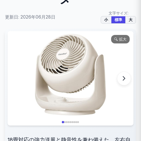
文字サイズ:
更新日: 2026年06月28日
小
標準
大
🔍 拡大
18畳対応の強力送風と静音性を兼ね備えた、左右自