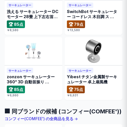
サーキュレーター
サーキュレーター
洗える サーキュレーター DC
SwitchBot サーキュレータ
モーター 28畳 上下左右首振
ー コードレス 木目調 ス …
…
🏆 85点
🏆 79点
￥8,580
￥13,580
サーキュレーター
サーキュレーター
zonzon サーキュレーター
Yibest チタン金属製サーキ
360° 3D 自動首振り …
ュレーター 卓上扇風機
🏆 85点
🏆 75点
￥6,660
￥6,631
🏢 同ブランドの候補 (コンフィー(COMFEE'))
コンフィー(COMFEE') の全商品を見る →