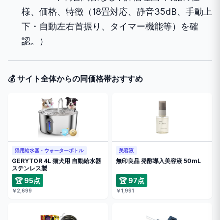
様、価格、特徴（18畳対応、静音35dB、手動上
下・自動左右首振り、タイマー機能等）を確
認。）
💰 サイト全体からの同価格帯おすすめ
猫用給水器・ウォーターボトル
美容液
GERYTOR 4L 猫犬用 自動給水器
無印良品 発酵導入美容液 50mL
ステンレス製
🏆 95点
🏆 97点
￥2,699
￥1,991