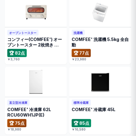
オーブントースター
洗濯機
コンフィー(COMFEE') オー
COMFEE' 洗濯機 5.5kg 全自
ブントースター 2枚焼き …
動
🏆 82点
🏆 77点
￥3,760
￥23,980
直立型冷凍庫
標準冷蔵庫
COMFEE' 冷凍庫 62L
COMFEE' 冷蔵庫 45L
RCU60WH1JP(E)
🏆 75点
🏆 85点
￥18,980
￥10,580