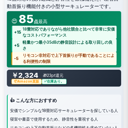
動首振り機能付きの小型サーキュレーターです。
85
😍
点
最高
18畳対応でありながら他社競合と比べて非常に安価
+15
なコストパフォーマンス
軽量かつ最小35dBの静音設計による取り回しの良
+5
さ
リモコン非対応で上下首振りが手動であることによ
-5
る利便性の制限
￥2,324
🎁23pt還元
Amazon直販
在庫あり。
👍 こんな方におすすめ
安価でシンプルな18畳対応サーキュレーターを探している人
寝室や書斎で使用するため、静音性を重視する人
リモコンや上下自動首振りなどの多機能性を求めていない人