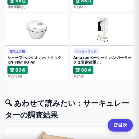
🏆 88点
🏆 88点
価格情報なし
￥7,880
電気圧力鍋
ハンガーラック
シャープ ヘルシオ ホットクック
Amazonベーシック ハンガーラッ
KN-HW16G-W
ク 2段 耐荷重 …
🏆 89点
🏆 88点
￥37,800
￥6,181
🔍 あわせて読みたい：サーキュレー
ターの調査結果
目次
📑