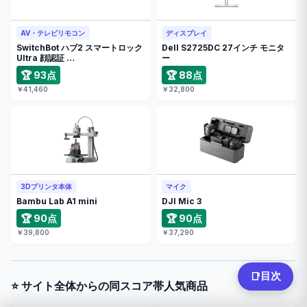
AV・テレビリモコン
ディスプレイ
SwitchBot ハブ2 スマートロック
Dell S2725DC 27インチ モニタ
Ultra 顔認証 …
ー
🏆 93点
🏆 88点
￥41,460
￥32,800
3Dプリンタ本体
マイク
Bambu Lab A1 mini
DJI Mic 3
🏆 90点
🏆 90点
￥39,800
￥37,290
目次
📑
⭐ サイト全体からの同スコア帯人気商品