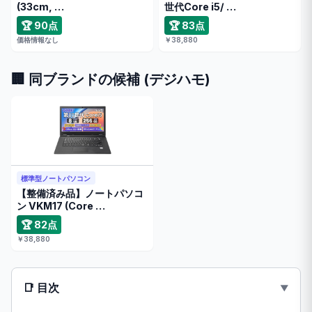
(33cm, …
世代Core i5/ …
🏆 90点
🏆 83点
価格情報なし
￥38,880
🏢 同ブランドの候補 (デジハモ)
標準型ノートパソコン
【整備済み品】ノートパソコ
ン VKM17 (Core …
🏆 82点
￥38,880
📑 目次