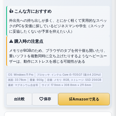
👍 こんな方におすすめ
外出先への持ち出しが多く、とにかく軽くて実用的なスペッ
クのPCを安価に探しているビジネスマンや学生（スペック
に妥協したくないが予算を抑えたい人）
⚠️ 購入時の注意点
メモリが8GBのため、ブラウザのタブを何十個も開いたり、
重いソフトを複数同時に立ち上げたりするようなヘビーユー
ザーは、動作にストレスを感じる可能性がある
OS: Windows 11 Pro
プロセッサ: インテル Core i5-1135G7 (最大4.2GHz)
画面: 33.78cm
重量: 900g
容量: メモリ: 8GB, ストレージ: SSD 256GB
素材: マグネシウム合金等
サイズ: 17.9mm × 308.8mm × 211.6mm
🤍
保存
比較
🛒
Amazonで見る
⚖️