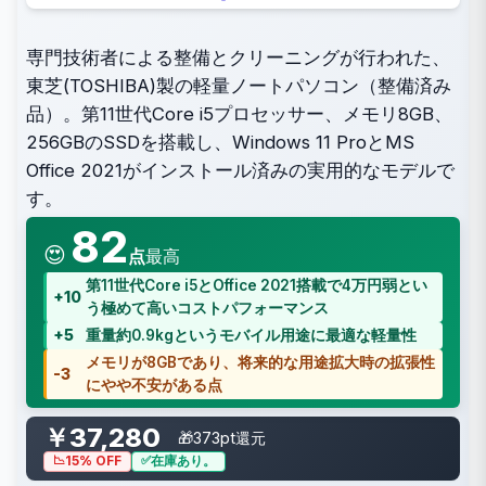
専門技術者による整備とクリーニングが行われた、
東芝(TOSHIBA)製の軽量ノートパソコン（整備済み
品）。第11世代Core i5プロセッサー、メモリ8GB、
256GBのSSDを搭載し、Windows 11 ProとMS
Office 2021がインストール済みの実用的なモデルで
す。
82
😍
点
最高
第11世代Core i5とOffice 2021搭載で4万円弱とい
+10
う極めて高いコストパフォーマンス
+5
重量約0.9kgというモバイル用途に最適な軽量性
メモリが8GBであり、将来的な用途拡大時の拡張性
-3
にやや不安がある点
￥37,280
🎁373pt還元
15% OFF
在庫あり。