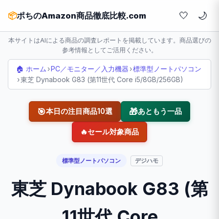
🤍
📦
ポちのAmazon商品徹底比較.com
本サイトはAIによる商品の調査レポートを掲載しています。商品選びの
参考情報としてご活用ください。
🏠 ホーム
›
PC／モニター／入力機器
›
標準型ノートパソコン
›
東芝 Dynabook G83 (第11世代 Core i5/8GB/256GB)
🎯
🎁
本日の注目商品10選
あともう一品
🔥
セール対象商品
標準型ノートパソコン
デジハモ
東芝 Dynabook G83 (第
11世代 Core