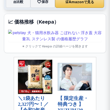
🤍
保存
比較
🛒
Amazonで見る
⚖️
📈 価格推移（Keepa）
※ クリックで Keepa の詳細ページを開きます