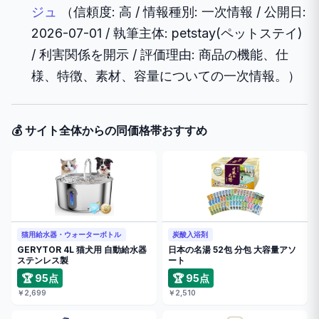
ジュ
（信頼度: 高 / 情報種別: 一次情報 / 公開日:
2026-07-01 / 執筆主体: petstay(ペットステイ)
/ 利害関係を開示 / 評価理由: 商品の機能、仕
様、特徴、素材、容量についての一次情報。）
💰 サイト全体からの同価格帯おすすめ
猫用給水器・ウォーターボトル
炭酸入浴剤
GERYTOR 4L 猫犬用 自動給水器
日本の名湯 52包 分包 大容量アソ
ステンレス製
ート
🏆 95点
🏆 95点
￥2,699
￥2,510