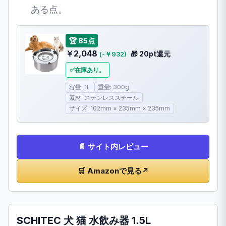
ある点。
🏆 85点
￥2,048
🎁 20pt還元
(-￥932)
在庫あり。
容量: 1L
重量: 300g
素材: ステンレススチール
サイズ: 102mm × 235mm × 235mm
📄 サイト内レビュー
🛒 Amazonで見る
↗
SCHITEC 犬 猫 水飲み器 1.5L