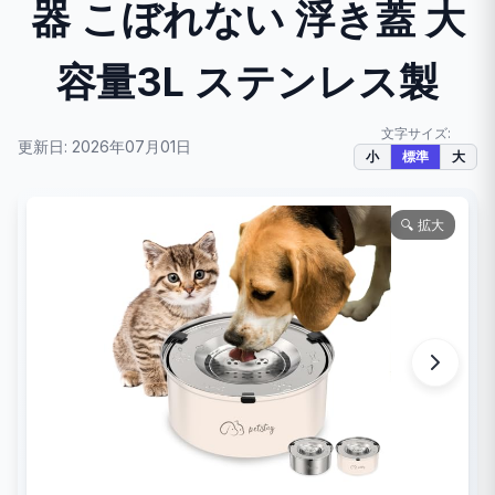
器 こぼれない 浮き蓋 大
容量3L ステンレス製
文字サイズ:
更新日: 2026年07月01日
小
標準
大
🔍 拡大