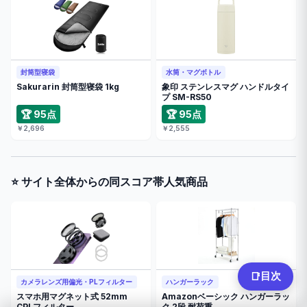
封筒型寝袋
水筒・マグボトル
Sakurarin 封筒型寝袋 1kg
象印 ステンレスマグ ハンドルタイ
プ SM-RS50
🏆 95点
🏆 95点
￥2,696
￥2,555
⭐ サイト全体からの同スコア帯人気商品
目次
📑
カメラレンズ用偏光・PLフィルター
ハンガーラック
スマホ用マグネット式 52mm
Amazonベーシック ハンガーラッ
CPLフィルター
ク 2段 耐荷重 …