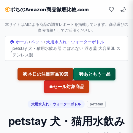
🤍
📦
ポちのAmazon商品徹底比較.com
本サイトはAIによる商品の調査レポートを掲載しています。商品選びの
参考情報としてご活用ください。
🏠 ホーム
›
ペット
›
犬用水入れ・ウォーターボトル
petstay 犬・猫用水飲み器 こぼれない 浮き蓋 大容量3L ス
›
テンレス製
🎯
🎁
本日の注目商品10選
あともう一品
🔥
セール対象商品
犬用水入れ・ウォーターボトル
petstay
petstay 犬・猫用水飲み