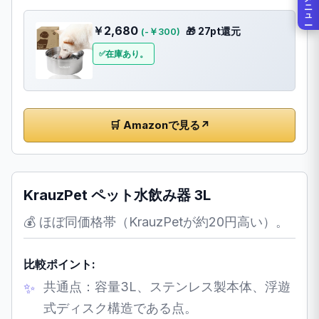
メニュー
￥2,680
🎁 27pt還元
(-￥300)
在庫あり。
🛒 Amazonで見る
↗
KrauzPet ペット水飲み器 3L
💰 ほぼ同価格帯（KrauzPetが約20円高い）。
比較ポイント:
共通点：容量3L、ステンレス製本体、浮遊
式ディスク構造である点。