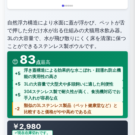
自然浮力構造により水面に蓋が浮かび、ペットが舌
で押した分だけ水が出る仕組みの犬猫用水飲み器。
3Lの大容量で、水が飛び散りにくく床を清潔に保つ
ことができるステンレス製ボウルです。
83
😍
点
最高
浮き蓋構造による効果的な水こぼれ・顔濡れ防止機
+5
能の実用性の高さ
+5
3Lの大容量で大型犬や多頭飼いに適した利便性
304ステンレス製で耐久性が高く、食洗機対応でお
+5
手入れが容易な点
類似の3Lステンレス製品（ペット健康堂など）と
-2
比較すると価格がやや高めである点
￥2,980
現在在庫切れです。