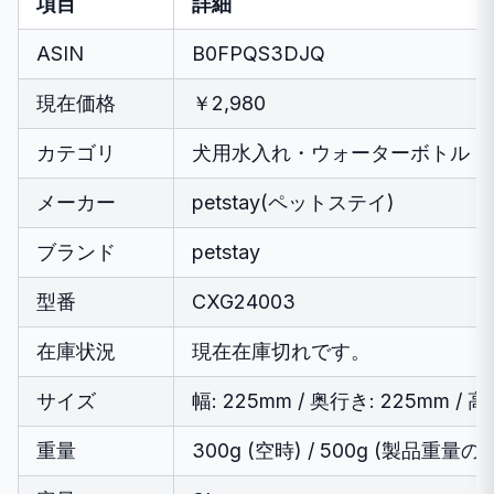
項目
詳細
ASIN
B0FPQS3DJQ
現在価格
￥2,980
カテゴリ
犬用水入れ・ウォーターボトル
メーカー
petstay(ペットステイ)
ブランド
petstay
型番
CXG24003
在庫状況
現在在庫切れです。
サイズ
幅: 225mm / 奥行き: 225mm / 高
重量
300g (空時) / 500g (製