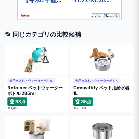
📂 同じカテゴリの比較候補
犬用水入れ・ウォーターボトル
犬用水入れ・ウォーターボトル
Refoiner ペットウォーター
Cmswiftify ペット用給水器
ボトル 285ml
1L
🏆 83点
🏆 85点
￥1,499
￥2,048