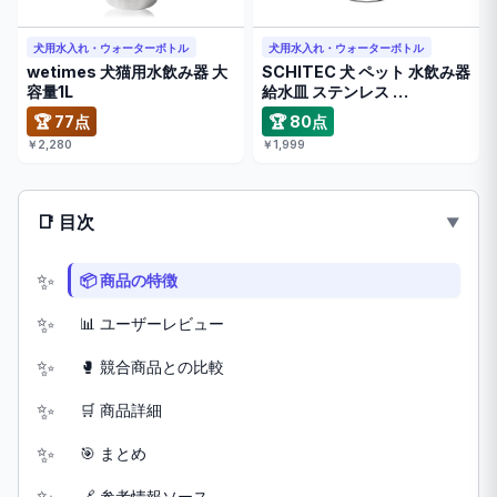
犬用水入れ・ウォーターボトル
犬用水入れ・ウォーターボトル
wetimes 犬猫用水飲み器 大
SCHITEC 犬 ペット 水飲み器
容量1L
給水皿 ステンレス …
🏆 77点
🏆 80点
￥2,280
￥1,999
📑 目次
📦 商品の特徴
📊 ユーザーレビュー
🥊 競合商品との比較
🛒 商品詳細
🎯 まとめ
🔗 参考情報ソース