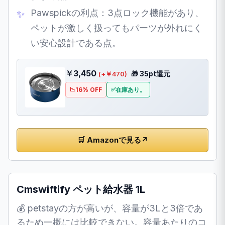
Pawspickの利点：3点ロック機能があり、
ペットが激しく扱ってもパーツが外れにく
い安心設計である点。
￥3,450
🎁 35pt還元
(+￥470)
16% OFF
在庫あり。
🛒 Amazonで見る
↗
Cmswiftify ペット給水器 1L
💰 petstayの方が高いが、容量が3Lと3倍であ
るため一概には比較できない。容量あたりのコ