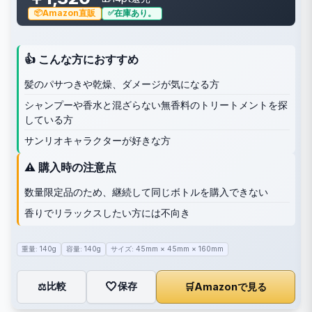
Amazon直販
在庫あり。
👍 こんな方におすすめ
髪のパサつきや乾燥、ダメージが気になる方
シャンプーや香水と混ざらない無香料のトリートメントを探
している方
サンリオキャラクターが好きな方
⚠️ 購入時の注意点
数量限定品のため、継続して同じボトルを購入できない
香りでリラックスしたい方には不向き
重量: 140g
容量: 140g
サイズ: 45mm × 45mm × 160mm
🤍
保存
比較
🛒
Amazonで見る
⚖️