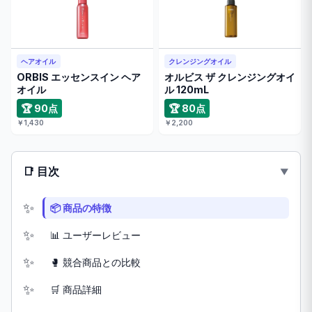
ヘアオイル
クレンジングオイル
ORBIS エッセンスイン ヘア
オルビス ザ クレンジングオイ
オイル
ル 120mL
🏆 90点
🏆 80点
￥1,430
￥2,200
📑 目次
📦 商品の特徴
📊 ユーザーレビュー
🥊 競合商品との比較
🛒 商品詳細