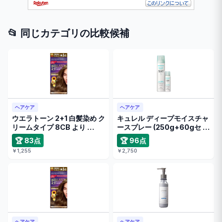
📂 同じカテゴリの比較候補
ヘアケア
ヘアケア
ウエラトーン 2+1 白髪染め ク
キュレル ディープモイスチャ
リームタイプ 8CB より …
ースプレー (250g+60gセ …
🏆 83点
🏆 96点
￥1,255
￥2,750
ヘアケア
ヘアケア