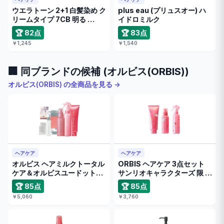
ウエラトーン 2+1 白髪染め ク
plus eau (プリュスオー) ハ
リームタイプ 7CB 明る …
イドロミルク
🏆 82点
🏆 83点
￥1,245
￥1,540
🏢 同ブランドの候補 (オルビス(ORBIS))
オルビス(ORBIS) の全商品を見る →
ヘアケア
ヘアケア
オルビス ヘアミルクトータル
ORBIS ヘアケア 3点セット
ケア＆オルビスユードットミ
サンリオキャラクターズ 限 …
ニロー …
🏆 85点
🏆 85点
￥5,060
￥3,760