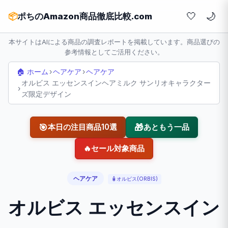
🤍
📦
ポちのAmazon商品徹底比較.com
本サイトはAIによる商品の調査レポートを掲載しています。商品選びの
参考情報としてご活用ください。
🏠 ホーム
›
ヘアケア
›
ヘアケア
オルビス エッセンスインヘアミルク サンリオキャラクター
›
ズ限定デザイン
🎯
🎁
本日の注目商品10選
あともう一品
🔥
セール対象商品
ヘアケア
🧴
オルビス(ORBIS)
オルビス エッセンスイン