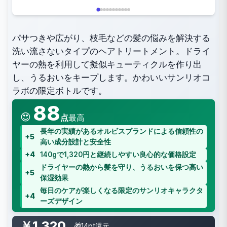
パサつきや広がり、枝毛などの髪の悩みを解決する
洗い流さないタイプのヘアトリートメント。ドライ
ヤーの熱を利用して擬似キューティクルを作り出
し、うるおいをキープします。かわいいサンリオコ
ラボの限定ボトルです。
88
😍
点
最高
長年の実績があるオルビスブランドによる信頼性の
+5
高い成分設計と安全性
+4
140gで1,320円と継続しやすい良心的な価格設定
ドライヤーの熱から髪を守り、うるおいを保つ高い
+5
保湿効果
毎日のケアが楽しくなる限定のサンリオキャラクタ
+4
ーズデザイン
￥1,320
🎁14pt還元