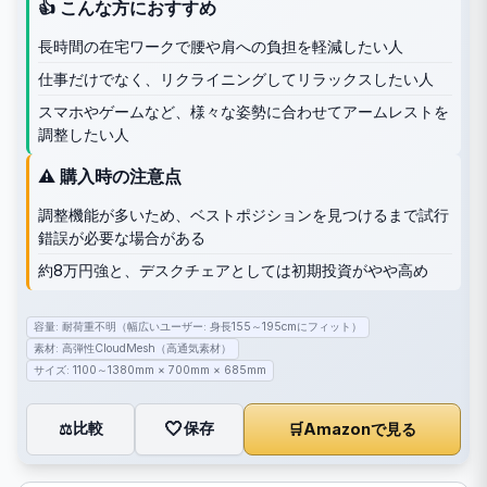
👍 こんな方におすすめ
長時間の在宅ワークで腰や肩への負担を軽減したい人
仕事だけでなく、リクライニングしてリラックスしたい人
スマホやゲームなど、様々な姿勢に合わせてアームレストを
調整したい人
⚠️ 購入時の注意点
調整機能が多いため、ベストポジションを見つけるまで試行
錯誤が必要な場合がある
約8万円強と、デスクチェアとしては初期投資がやや高め
容量: 耐荷重不明（幅広いユーザー: 身長155～195cmにフィット）
素材: 高弾性CloudMesh（高通気素材）
サイズ: 1100～1380mm × 700mm × 685mm
🤍
保存
比較
🛒
Amazonで見る
⚖️