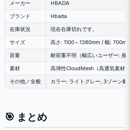
メーカー
HBADA
ブランド
Hbada
在庫状況
現在在庫切れです。
サイズ
高さ: 1100～1380mm / 幅: 700m
容量
耐荷重不明（幅広いユーザー: 身長
素材
高弾性CloudMesh（高通気素材
その他／全般
カラー: ライトグレー, 3ゾーン動的
🎯 まとめ