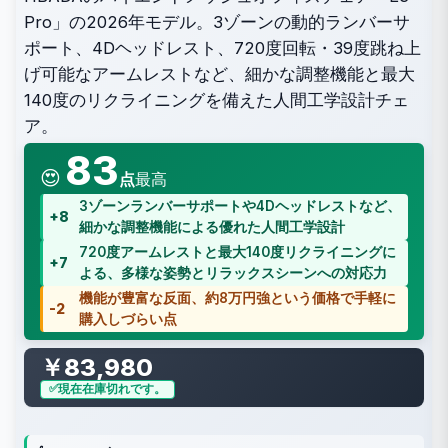
Pro」の2026年モデル。3ゾーンの動的ランバーサ
ポート、4Dヘッドレスト、720度回転・39度跳ね上
げ可能なアームレストなど、細かな調整機能と最大
140度のリクライニングを備えた人間工学設計チェ
ア。
83
😍
点
最高
3ゾーンランバーサポートや4Dヘッドレストなど、
+8
細かな調整機能による優れた人間工学設計
720度アームレストと最大140度リクライニングに
+7
よる、多様な姿勢とリラックスシーンへの対応力
機能が豊富な反面、約8万円強という価格で手軽に
-2
購入しづらい点
￥83,980
現在在庫切れです。