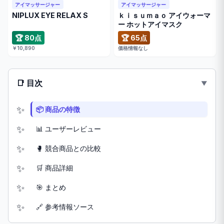
アイマッサージャー
アイマッサージャー
NIPLUX EYE RELAX S
ｋｉｓｕｍａｏ アイウォーマ
ー ホットアイマスク
🏆 80点
🏆 65点
￥10,890
価格情報なし
📑 目次
📦 商品の特徴
📊 ユーザーレビュー
🥊 競合商品との比較
🛒 商品詳細
🎯 まとめ
🔗 参考情報ソース