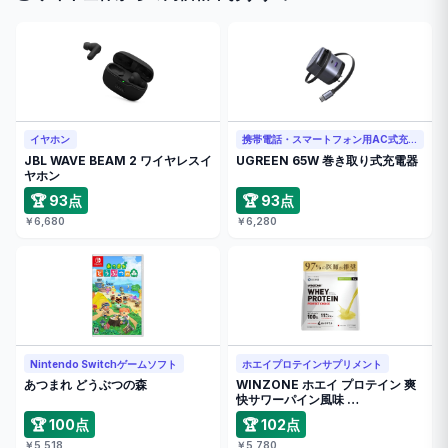
イヤホン
携帯電話・スマートフォン用AC式充電器
JBL WAVE BEAM 2 ワイヤレスイ
UGREEN 65W 巻き取り式充電器
ヤホン
🏆 93点
🏆 93点
￥6,680
￥6,280
Nintendo Switchゲームソフト
ホエイプロテインサプリメント
あつまれ どうぶつの森
WINZONE ホエイ プロテイン 爽
快サワーパイン風味 …
🏆 100点
🏆 102点
￥5,518
￥5,780