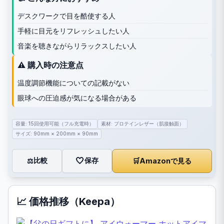
デスクワークで目を酷使する人
手軽に目元をリフレッシュしたい人
音楽を聴きながらリラックスしたい人
⚠️ 購入時の注意点
温度調節機能についての記載がない
眼球への圧迫感が気になる場合がある
容量: 15回使用可能（フル充電時）
素材: プロテインレザー（肌接触面）
サイズ: 90mm × 200mm × 90mm
🤍
保存
比較
🛒
Amazonで見る
⚖️
📈 価格推移（Keepa）