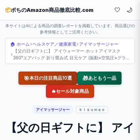
🤍
📦
ポちのAmazon商品徹底比較.com
本サイトはAIによる商品の調査レポートを掲載しています。商品選びの
参考情報としてご活用ください。
🏠 ホーム
›
ヘルスケア／健康家電
›
アイマッサージャー
【父の日ギフトに】 アイウォーマー ホットアイマスク
›
360°エアバッグ 折り畳み式 目元ケア (振動×空気圧×グラ
フェン加熱) USB充電式 Bluetooth音楽 自動オフタイマー
液晶ディスプレイ 簡単 軽量 記念日 誕生日プレゼント 男女
🎯
🎁
本日の注目商品10選
あともう一品
兼用 日本語説明書付
🔥
セール対象商品
アイマッサージャー
ｋｉｓｕｍａｏ
【父の日ギフトに】 アイ