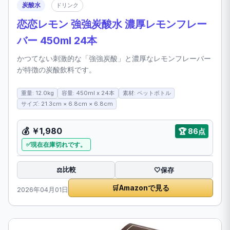
炭酸水
ドリンク
恋恋レモン 強強炭酸水 濃厚レモンフレー
バー 450ml 24本
かつてない刺激的な「強強炭酸」と濃厚なレモンフレーバー
が特徴の炭酸飲料です。
重量: 12.0kg
容量: 450ml x 24本
素材: ペットボトル
サイズ: 21.3cm × 6.8cm × 6.8cm
💰 ￥1,980
🏆 86点
現在在庫切れです。
比較
⚖️
🤍
保存
🛒
Amazonで見る
2026年04月01日