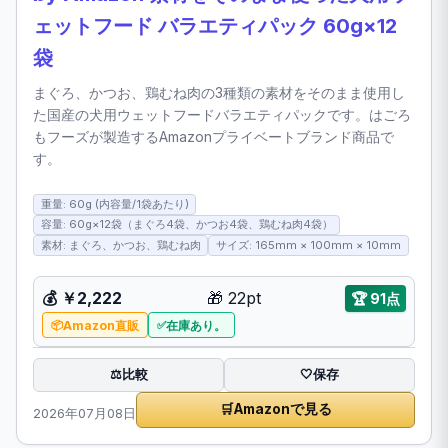
ェットフード バラエティパック 60g×12
袋
まぐろ、かつお、鶏むね肉の3種類の素材をそのまま使用し
た国産の犬用ウェットフードバラエティパックです。はごろ
もフーズが製造するAmazonプライベートブランド商品で
す。
重量: 60g (内容量/1袋あたり)
容量: 60g×12袋（まぐろ4袋、かつお4袋、鶏むね肉4袋）
素材: まぐろ、かつお、鶏むね肉
サイズ: 165mm × 100mm × 10mm
💰 ￥2,222
🎁 22pt
🏆 91点
Amazon直販
在庫あり。
比較
⚖️
🤍
保存
🛒
Amazonで見る
2026年07月08日