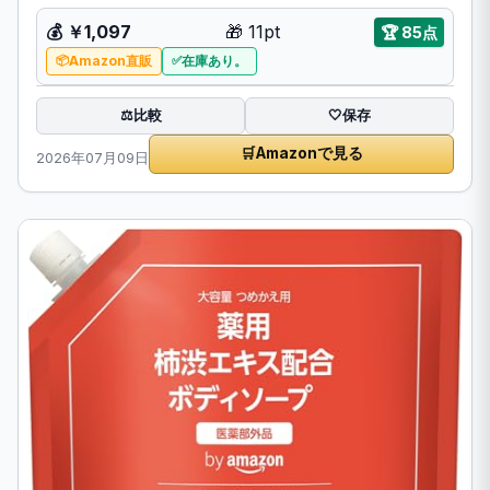
💰 ￥1,097
🎁 11pt
🏆 85点
Amazon直販
在庫あり。
比較
⚖️
🤍
保存
🛒
Amazonで見る
2026年07月09日