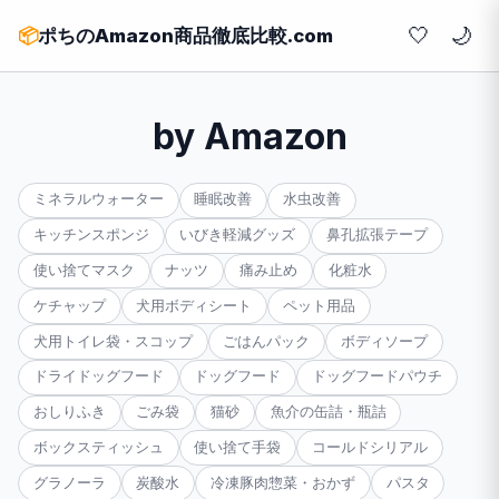
🤍
📦
ポちのAmazon商品徹底比較.com
by Amazon
ミネラルウォーター
睡眠改善
水虫改善
キッチンスポンジ
いびき軽減グッズ
鼻孔拡張テープ
使い捨てマスク
ナッツ
痛み止め
化粧水
ケチャップ
犬用ボディシート
ペット用品
犬用トイレ袋・スコップ
ごはんパック
ボディソープ
ドライドッグフード
ドッグフード
ドッグフードパウチ
おしりふき
ごみ袋
猫砂
魚介の缶詰・瓶詰
ボックスティッシュ
使い捨て手袋
コールドシリアル
グラノーラ
炭酸水
冷凍豚肉惣菜・おかず
パスタ