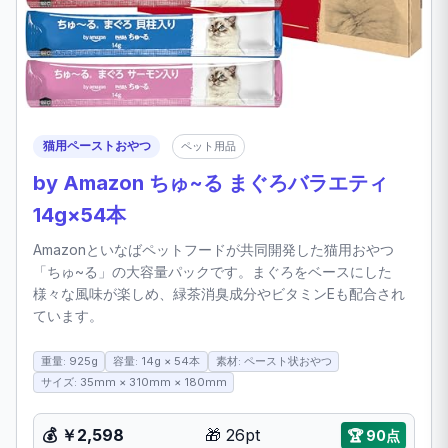
猫用ペーストおやつ
ペット用品
by Amazon ちゅ~る まぐろバラエティ
14g×54本
Amazonといなばペットフードが共同開発した猫用おやつ
「ちゅ~る」の大容量パックです。まぐろをベースにした
様々な風味が楽しめ、緑茶消臭成分やビタミンEも配合され
ています。
重量: 925g
容量: 14g × 54本
素材: ペースト状おやつ
サイズ: 35mm × 310mm × 180mm
💰 ￥2,598
🎁 26pt
🏆 90点