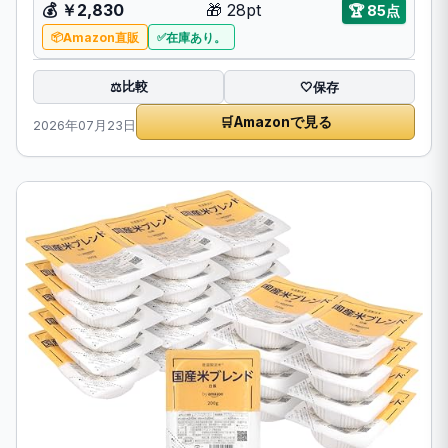
💰 ￥2,830
🎁 28pt
🏆 85点
Amazon直販
在庫あり。
比較
⚖️
🤍
保存
🛒
Amazonで見る
2026年07月23日