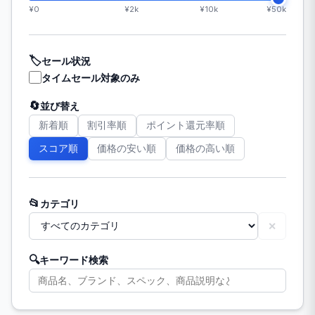
¥0
¥2k
¥10k
¥50k
🏷️
セール状況
タイムセール対象のみ
🔄
並び替え
新着順
割引率順
ポイント還元率順
スコア順
価格の安い順
価格の高い順
📂
カテゴリ
✕
🔍
キーワード検索