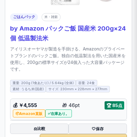
ごはんパック
米・雑穀
by Amazon パックご飯 国産米 200g×24
個 低温製法米
アイリスオーヤマが製造を手掛ける、Amazonのプライベー
トブランドのパックご飯。独自の低温製法を用いた国産米を
使用し、200gの標準サイズが24個入った大容量パッケージ
です。
重量: 200g (1食あたり) / 5.64kg (全体)
容量: 24食
素材: うるち米(国産)
サイズ: 230mm × 228mm × 277mm
💰 ￥4,555
🎁 46pt
🏆 85点
Amazon直販
在庫あり。
比較
⚖️
🤍
保存