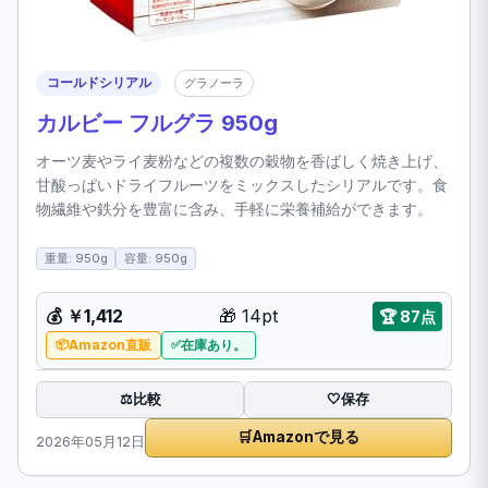
コールドシリアル
グラノーラ
カルビー フルグラ 950g
オーツ麦やライ麦粉などの複数の穀物を香ばしく焼き上げ、
甘酸っぱいドライフルーツをミックスしたシリアルです。食
物繊維や鉄分を豊富に含み、手軽に栄養補給ができます。
重量: 950g
容量: 950g
💰 ￥1,412
🎁 14pt
🏆 87点
Amazon直販
在庫あり。
比較
⚖️
🤍
保存
🛒
Amazonで見る
2026年05月12日