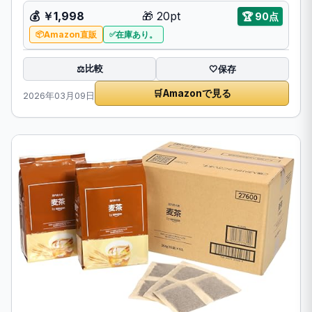
💰 ￥1,998
🎁 20pt
🏆 90点
Amazon直販
在庫あり。
比較
⚖️
🤍
保存
🛒
Amazonで見る
2026年03月09日