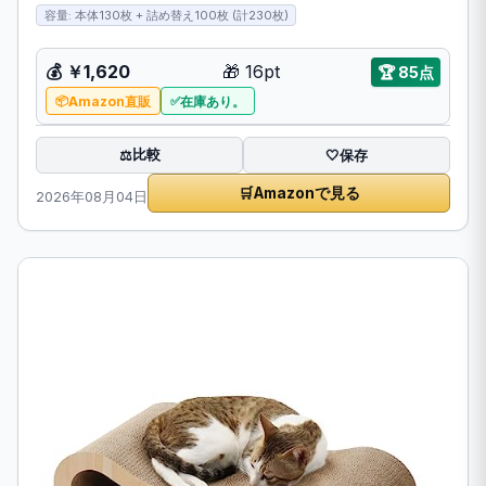
容量: 本体130枚 + 詰め替え100枚 (計230枚)
💰 ￥1,620
🎁 16pt
🏆 85点
Amazon直販
在庫あり。
比較
⚖️
🤍
保存
🛒
Amazonで見る
2026年08月04日