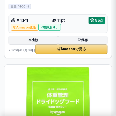
容量: 1400ml
💰 ￥1,141
🎁 11pt
🏆 85点
Amazon直販
在庫あり。
比較
⚖️
🤍
保存
🛒
Amazonで見る
2026年07月09日