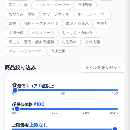
漢方・生薬
トイレットペーパー
冷凍野菜
おつまみ・珍味
オリーブオイル
キッチンペーパー
綿棒
猫用ペーストおやつ
白米・胚芽米
整腸剤
冷凍米飯
パスタソース
しっしん・かゆみ
肩こり・腰痛・筋肉痛緩和
お茶飲料
冷凍肉類
ティッシュペーパー
冷凍惣菜
商品絞り込み
フィルタをリセット
🏆
0
最低スコア:
点以上
0
50
100
💰
¥100
最低価格:
¥0
¥2k
¥10k
¥50k
上限なし
上限価格: