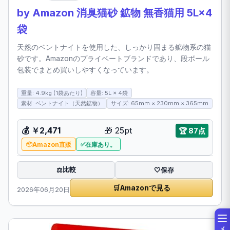
by Amazon 消臭猫砂 鉱物 無香猫用 5L×4
袋
天然のベントナイトを使用した、しっかり固まる鉱物系の猫
砂です。Amazonのプライベートブランドであり、段ボール
包装でまとめ買いしやすくなっています。
重量: 4.9kg (1袋あたり)
容量: 5L × 4袋
素材: ベントナイト（天然鉱物）
サイズ: 65mm × 230mm × 365mm
💰 ￥2,471
🎁 25pt
🏆 87点
Amazon直販
在庫あり。
比較
⚖️
🤍
保存
🛒
Amazonで見る
2026年06月20日