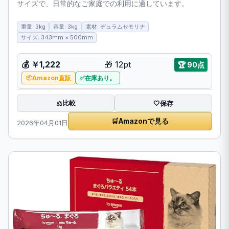
サイズで、日常的なご家庭での利用に適しています。
重量: 3kg
容量: 3kg
素材: デュラムセモリナ
サイズ: 343mm × 500mm
💰 ￥1,222
🎁 12pt
🏆 90点
Amazon直販
在庫あり。
比較
⚖️
🤍
保存
🛒
Amazonで見る
2026年04月01日