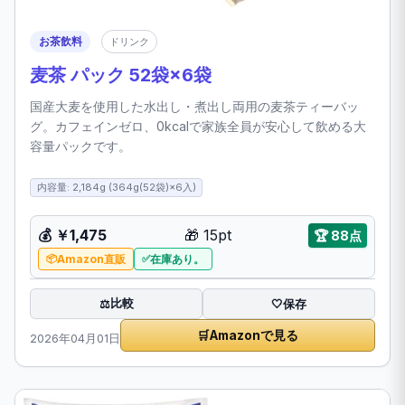
お茶飲料
ドリンク
麦茶 パック 52袋×6袋
国産大麦を使用した水出し・煮出し両用の麦茶ティーバッ
グ。カフェインゼロ、0kcalで家族全員が安心して飲める大
容量パックです。
内容量: 2,184g (364g(52袋)×6入)
💰 ￥1,475
🎁 15pt
🏆 88点
Amazon直販
在庫あり。
比較
⚖️
🤍
保存
🛒
Amazonで見る
2026年04月01日