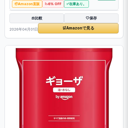
Amazon直販
6% OFF
在庫あり。
比較
⚖️
🤍
保存
🛒
Amazonで見る
2026年04月01日