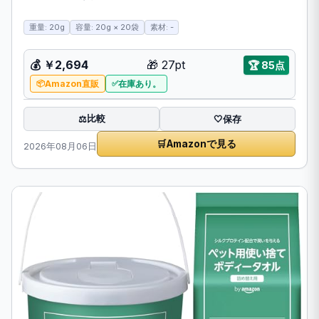
重量: 20g
容量: 20g × 20袋
素材: -
💰 ￥2,694
🎁 27pt
🏆 85点
Amazon直販
在庫あり。
比較
⚖️
🤍
保存
🛒
Amazonで見る
2026年08月06日