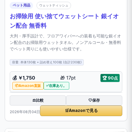
ペット用品
ウェットティッシュ
お掃除用 使い捨てウェットシート 銀イオ
ン配合 無香料
大判・厚手設計で、フロアワイパーへの装着も可能な銀イオ
ン配合のお掃除用ウェットタオル。ノンアルコール・無香料
でペット周りにも使いやすい仕様です。
容量: 本体130枚 + 詰め替え100枚 (合計230枚)
💰 ￥1,750
🎁 17pt
🏆 90点
Amazon直販
在庫あり。
比較
⚖️
🤍
保存
🛒
Amazonで見る
2026年08月04日