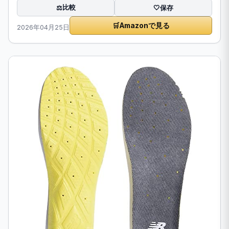
比較
⚖️
🤍
保存
🛒
Amazonで見る
2026年04月25日