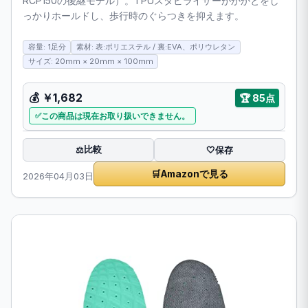
RCP150の後継モデル）。TPUスタビライザーがかかとをし
っかりホールドし、歩行時のぐらつきを抑えます。
容量: 1足分
素材: 表:ポリエステル / 裏:EVA、ポリウレタン
サイズ: 20mm × 20mm × 100mm
💰 ￥1,682
🏆 85点
この商品は現在お取り扱いできません。
比較
⚖️
🤍
保存
🛒
Amazonで見る
2026年04月03日