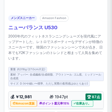
メンズスニーカー
Amazon Fashion
ニューバランス U530
2000年代のフィットネスランニングシューズを現代風にア
ップデートした、レトロでスポーティーなデザインが特徴の
スニーカーです。韓国のファッションシーンで火が点き、日
本でもY2Kファッションのトレンドと相まって人気を集めて
います。
重量: 約318g (27.0cm片足)
素材: アッパー: 合成繊維/合成樹脂、アウトソール: ゴム底、ミッドソール:
合成底
サイズ: D (やや細い〜標準、ただし実際の着用感はゆとりあり)
💰 ￥12,981
🎁 1947pt
🏆 87点
Amazon直販
ポイント還元率15%
在庫あり。