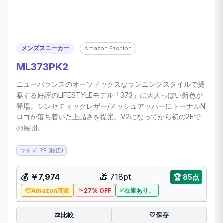
メンズスニーカー
Amazon Fashion
ML373PK2
ニューバランスのオーソドックスなランニングスタイルで提
案する好評のLIFESTYLEモデル「373」に大人っぽい新色が
登場。シンセティックレザー/メッシュアッパーにトーナルN
ロゴが落ち着いた上品さを提案。V2になってから初の2Eで
の展開。
サイズ: 2E (幅広)
💰 ￥7,974
🎁 718pt
🏆 85点
Amazon直販
27% OFF
在庫あり。
比較
⚖️
🤍
保存