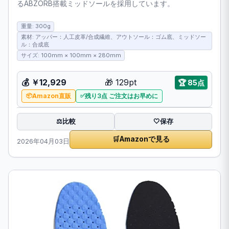
るABZORB搭載ミッドソールを採用しています。
重量: 300g
素材: アッパー：人工皮革/合成繊維、アウトソール：ゴム底、ミッドソー
ル：合成底
サイズ: 100mm × 100mm × 280mm
💰 ￥12,929
🎁 129pt
🏆 85点
Amazon直販
残り3点 ご注文はお早めに
比較
⚖️
🤍
保存
🛒
Amazonで見る
2026年04月03日