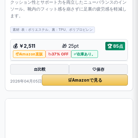
クッション性とサポート力を両立したニューバランスのイン
ソール。靴内のフィット感を崩さずに足裏の疲労感を軽減し
ます。
素材: 表：ポリエステル、裏：TPU、ポリプロピレン
💰 ￥2,511
🎁 25pt
🏆 85点
Amazon直販
37% OFF
在庫あり。
比較
⚖️
🤍
保存
🛒
Amazonで見る
2026年04月05日