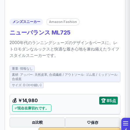
メンズスニーカー
Amazon Fashion
ニューバランス ML725
2000年代のランニングシューズのデザインをベースに、レ
トロモダンなルックスと快適な履き心地を兼ね備えたライフ
スタイルスニーカーです。
重量: 情報なし
素材: アッパー: 天然皮革, 合成繊維 / アウトソール: ゴム底 / ミッドソール:
合成底
サイズ: D (やや細い)
💰 ￥14,980
🏆 85点
現在在庫切れです。
比較
⚖️
🤍
保存