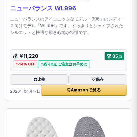
ニューバランス WL996
ニューバランスのアイコニックなモデル「996」のレディー
ス向けモデル「WL996」です。すっきりとシェイプされた
シルエットと快適な履き心地が特徴です。
💰 ￥11,220
🏆 85点
14% OFF
残り2点 ご注文はお早めに
比較
⚖️
🤍
保存
🛒
Amazonで見る
2026年04月17日