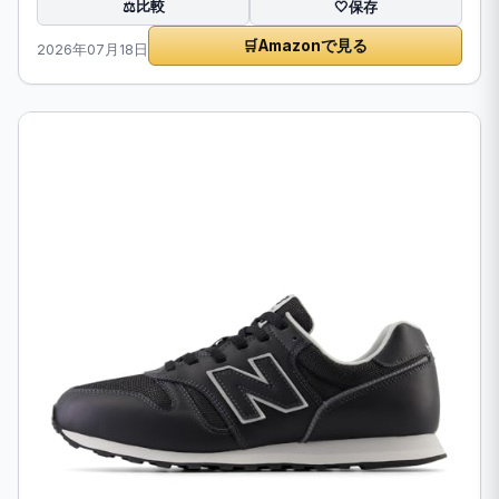
比較
⚖️
🤍
保存
🛒
Amazonで見る
2026年07月18日