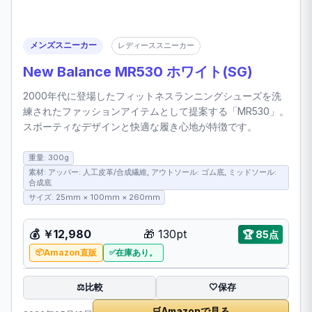
メンズスニーカー
レディーススニーカー
New Balance MR530 ホワイト(SG)
2000年代に登場したフィットネスランニングシューズを洗
練されたファッションアイテムとして提案する「MR530」。
スポーティなデザインと快適な履き心地が特徴です。
重量: 300g
素材: アッパー: 人工皮革/合成繊維, アウトソール: ゴム底, ミッドソール:
合成底
サイズ: 25mm × 100mm × 260mm
💰 ￥12,980
🎁 130pt
🏆 85点
Amazon直販
在庫あり。
比較
⚖️
🤍
保存
🛒
Amazonで見る