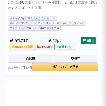
足部にTPUスタビライザーを搭載し、表面には防滑性に優れ
たナノフロントを採用。
重量: 約33g
容量: 1足分(左右セット)
素材: 表: ポリエステル (ナノフロント)、裏: EVA、ポリウレタン
サイズ: 約270mm × 約90mm × 約5mm
💰 ￥1,737
🎁 17pt
🏆 85点
Amazon直販
21% OFF
在庫あり。
比較
⚖️
🤍
保存
🛒
Amazonで見る
2026年04月02日