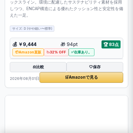
ックスライン。環境に配慮したサステナビリティ素材を採用
しつつ、ENCAP構造による優れたクッション性と安定性を備
えた一足。
サイズ: D (やや細い〜標準)
💰 ￥9,444
🎁 94pt
🏆 83点
Amazon直販
32% OFF
在庫あり。
比較
⚖️
🤍
保存
🛒
Amazonで見る
2026年08月01日