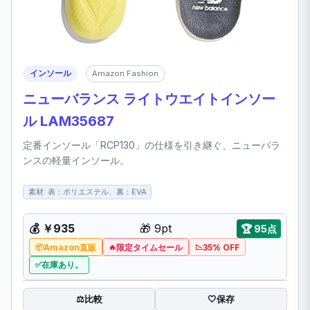
インソール
Amazon Fashion
ニューバランス ライトウエイトインソー
ル LAM35687
定番インソール「RCP130」の仕様を引き継ぐ、ニューバラ
ンスの軽量インソール。
素材: 表：ポリエステル、裏：EVA
💰 ￥935
🎁 9pt
🏆 95点
Amazon直販
限定タイムセール
35% OFF
在庫あり。
比較
⚖️
🤍
保存