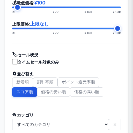
💰
¥100
最低価格:
¥0
¥2k
¥10k
¥50k
上限なし
上限価格:
¥0
¥2k
¥10k
¥50k
🏷️
セール状況
タイムセール対象のみ
🔄
並び替え
新着順
割引率順
ポイント還元率順
スコア順
価格の安い順
価格の高い順
📂
カテゴリ
✕