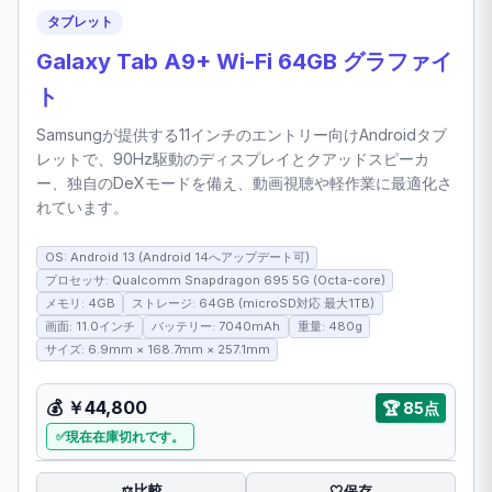
タブレット
Galaxy Tab A9+ Wi-Fi 64GB グラファイ
ト
Samsungが提供する11インチのエントリー向けAndroidタブ
レットで、90Hz駆動のディスプレイとクアッドスピーカ
ー、独自のDeXモードを備え、動画視聴や軽作業に最適化さ
れています。
OS: Android 13 (Android 14へアップデート可)
プロセッサ: Qualcomm Snapdragon 695 5G (Octa-core)
メモリ: 4GB
ストレージ: 64GB (microSD対応 最大1TB)
画面: 11.0インチ
バッテリー: 7040mAh
重量: 480g
サイズ: 6.9mm × 168.7mm × 257.1mm
💰 ￥44,800
🏆 85点
現在在庫切れです。
比較
⚖️
🤍
保存