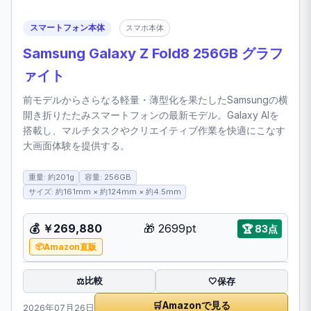
スマートフォン本体
スマホ本体
Samsung Galaxy Z Fold8 256GB グラフ
ァイト
前モデルからさらなる軽量・薄型化を果たしたSamsungの横
開き折りたたみスマートフォンの最新モデル。Galaxy AIを
搭載し、マルチタスクやクリエイティブ作業を快適にこなす
大画面体験を提供する。
重量: 約201g
容量: 256GB
サイズ: 約161mm × 約124mm × 約4.5mm
💰 ￥269,880
🎁 2699pt
🏆 83点
Amazon直販
比較
⚖️
🤍
保存
🛒
Amazonで見る
2026年07月26日