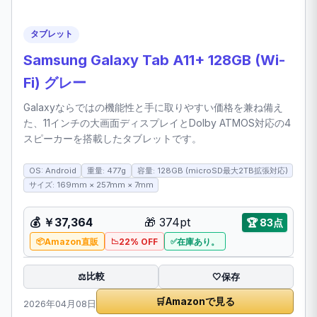
タブレット
Samsung Galaxy Tab A11+ 128GB (Wi-
Fi) グレー
Galaxyならではの機能性と手に取りやすい価格を兼ね備え
た、11インチの大画面ディスプレイとDolby ATMOS対応の4
スピーカーを搭載したタブレットです。
OS: Android
重量: 477g
容量: 128GB (microSD最大2TB拡張対応)
サイズ: 169mm × 257mm × 7mm
💰 ￥37,364
🎁 374pt
🏆 83点
Amazon直販
22% OFF
在庫あり。
比較
⚖️
🤍
保存
🛒
Amazonで見る
2026年04月08日