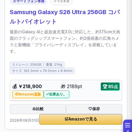
スマートフォン本体
スマホ本体
Samsung Galaxy S26 Ultra 256GB コバ
ルトバイオレット
最新のGalaxy AIと超急速充電3.0に対応した、約17.5cm大画
面のフラッグシップスマートフォン。約2億画素の広角カメ
ラと新機能「プライバシーディスプレイ」を搭載していま
す。
ストレージ: 256GB
重量: 214g
サイズ: 162.3mm × 79.0mm × 8.6mm
💰 ￥218,900
🎁 2189pt
🏆 85点
Amazon直販
在庫あり。
比較
⚖️
🤍
保存
🛒
Amazonで見る
2026年08月01日