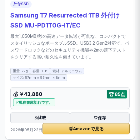
外付SSD
Samsung T7 Resurrected 1TB 外付け
SSD MU-PD1T0G-IT/EC
最大1,050MB/秒の高速データ転送が可能な、コンパクトで
スタイリッシュなポータブルSSD。USB3.2 Gen2対応で、パ
スワードロックなどのセキュリティ機能や2mの落下テスト
をクリアする高い耐久性を備えています。
重量: 72g
容量: 1TB
素材: アルミニウム
サイズ: 57mm × 85mm × 8mm
💰 ￥43,880
🏆 85点
現在在庫切れです。
比較
⚖️
🤍
保存
🛒
Amazonで見る
2026年05月23日