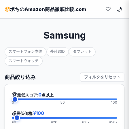
🤍
📦
ポちのAmazon商品徹底比較.com
Samsung
スマートフォン本体
外付SSD
タブレット
スマートウォッチ
商品絞り込み
フィルタをリセット
🏆
0
最低スコア:
点以上
0
50
100
💰
¥100
最低価格:
¥0
¥2k
¥10k
¥50k