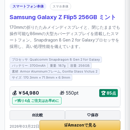
スマートフォン本体
スマホ本体
Samsung Galaxy Z Flip5 256GB ミント
170mmの折りたたみメインディスプレイと、閉じたままでも
操作可能な86mmの大型カバーディスプレイを搭載したスマ
ートフォン。Snapdragon 8 Gen 2 for Galaxyプロセッサを
採用し、高い処理性能を備えています。
プロセッサ: Qualcomm Snapdragon 8 Gen 2 for Galaxy
バッテリー: 3700mAh
重量: 187g
容量: 256GB
素材: Armor Aluminumフレーム, Gorilla Glass Victus 2
サイズ: 170.3mm × 71.9mm × 6.9mm
💰 ￥54,980
🎁 550pt
🏆 85点
残り4点 ご注文はお早めに
比較
⚖️
🤍
保存
🛒
Amazonで見る
2026年03月22日