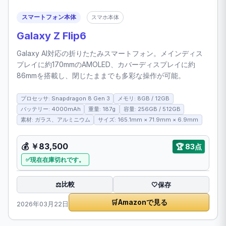
スマートフォン本体
スマホ本体
Galaxy Z Flip6
Galaxy AI対応の折りたたみスマートフォン。メインディス
プレイに約170mmのAMOLED、カバーディスプレイに約
86mmを搭載し、閉じたままでも多彩な操作が可能。
プロセッサ: Snapdragon 8 Gen 3
メモリ: 8GB / 12GB
バッテリー: 4000mAh
重量: 187g
容量: 256GB / 512GB
素材: ガラス、アルミニウム
サイズ: 165.1mm × 71.9mm × 6.9mm
💰 ￥83,500
🏆 83点
現在在庫切れです。
比較
⚖️
🤍
保存
🛒
Amazonで見る
2026年03月22日