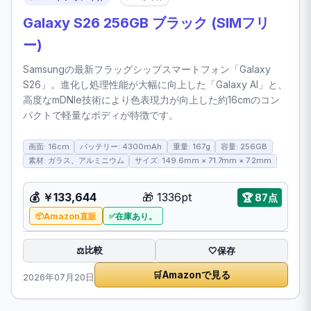
Galaxy S26 256GB ブラック (SIMフリ
ー)
Samsungの最新フラッグシップスマートフォン「Galaxy
S26」。進化し処理性能が大幅に向上した「Galaxy AI」と、
高度なmDNIe技術により色表現力が向上した約16cmのコン
パクトで軽量なボディが特徴です。
画面: 16cm
バッテリー: 4300mAh
重量: 167g
容量: 256GB
素材: ガラス、アルミニウム
サイズ: 149.6mm × 71.7mm × 7.2mm
💰 ￥133,644
🎁 1336pt
🏆 87点
Amazon直販
在庫あり。
比較
⚖️
🤍
保存
🛒
Amazonで見る
2026年07月20日