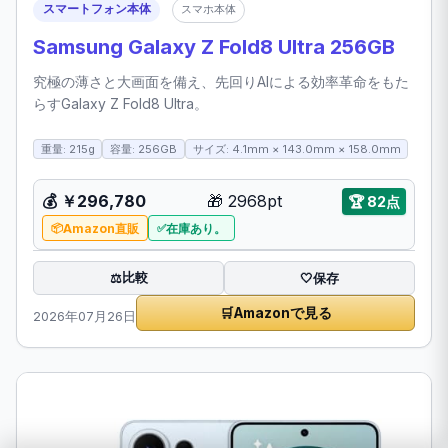
スマートフォン本体
スマホ本体
Samsung Galaxy Z Fold8 Ultra 256GB
究極の薄さと大画面を備え、先回りAIによる効率革命をもた
らすGalaxy Z Fold8 Ultra。
重量: 215g
容量: 256GB
サイズ: 4.1mm × 143.0mm × 158.0mm
💰 ￥296,780
🎁 2968pt
🏆 82点
Amazon直販
在庫あり。
比較
⚖️
🤍
保存
🛒
Amazonで見る
2026年07月26日