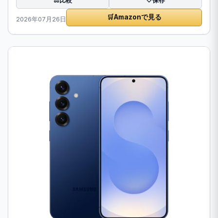
比較
⚖️
🤍
保存
🛒
Amazonで見る
2026年07月26日