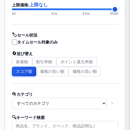
上限なし
上限価格:
¥0
¥2k
¥10k
¥50k
🏷️
セール状況
タイムセール対象のみ
🔄
並び替え
新着順
割引率順
ポイント還元率順
スコア順
価格の安い順
価格の高い順
📂
カテゴリ
✕
🔍
キーワード検索