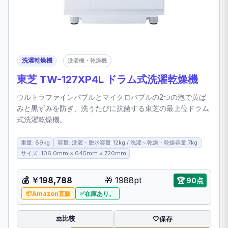
洗濯乾燥機
洗濯機・乾燥機
東芝 TW-127XP4L ドラム式洗濯乾燥機
ウルトラファインバブルとマイクロバブルの2つの泡で黄ば
みと黒ずみを防ぎ、洗うたびに抗菌する東芝の最上位ドラム
式洗濯乾燥機。
重量: 89kg
容量: 洗濯・脱水容量 12kg / 洗濯～乾燥・乾燥容量 7kg
サイズ: 106.0mm × 645mm × 720mm
💰 ￥198,788
🎁 1988pt
🏆 90点
Amazon直販
在庫あり。
比較
⚖️
🤍
保存