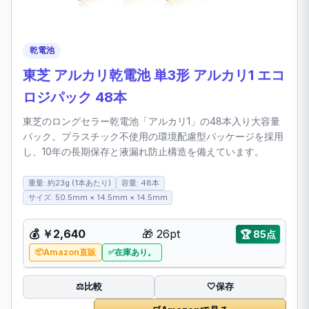
乾電池
東芝 アルカリ乾電池 単3形 アルカリ1 エコ
ロジパック 48本
東芝のロングセラー乾電池「アルカリ1」の48本入り大容量
パック。プラスチック不使用の環境配慮型パッケージを採用
し、10年の長期保存と液漏れ防止構造を備えています。
重量: 約23g (1本あたり)
容量: 48本
サイズ: 50.5mm × 14.5mm × 14.5mm
💰 ￥2,640
🎁 26pt
🏆 85点
Amazon直販
在庫あり。
比較
⚖️
🤍
保存