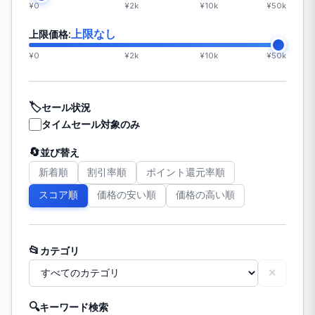
¥0
¥2k
¥10k
¥50k
上限なし
上限価格:
¥0
¥2k
¥10k
¥50k
🏷️
セール状況
タイムセール対象のみ
🔄
並び替え
新着順
割引率順
ポイント還元率順
スコア順
価格の安い順
価格の高い順
📂
カテゴリ
✕
🔍
キーワード検索