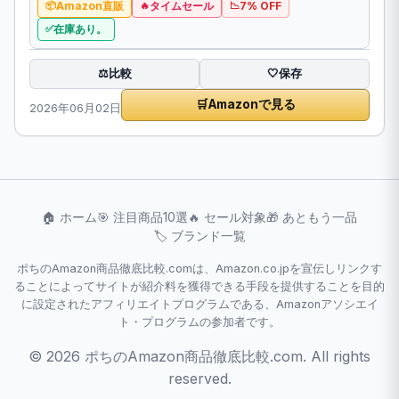
Amazon直販
タイムセール
7% OFF
在庫あり。
比較
⚖️
🤍
保存
🛒
Amazonで見る
2026年06月02日
🏠 ホーム
🎯 注目商品10選
🔥 セール対象
🎁 あともう一品
🏷️ ブランド一覧
ポちのAmazon商品徹底比較.comは、Amazon.co.jpを宣伝しリンクす
ることによってサイトが紹介料を獲得できる手段を提供することを目的
に設定されたアフィリエイトプログラムである、Amazonアソシエイ
ト・プログラムの参加者です。
© 2026 ポちのAmazon商品徹底比較.com. All rights
reserved.