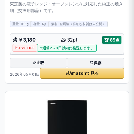
東芝製の電子レンジ・オーブンレンジに対応した純正の焼き
網（交換用部品）です。
重量: 165g
容量: 1枚
素材: 金属製（詳細な材質は未公開）
💰 ￥3,180
🎁 32pt
🏆 85点
16% OFF
通常2～3日以内に発送します。
比較
⚖️
🤍
保存
🛒
Amazonで見る
2026年05月01日