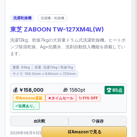
洗濯乾燥機
洗濯機・乾燥機
東芝 ZABOON TW-127XM4L(W)
洗濯12kg、乾燥7kgの大容量ドラム式洗濯乾燥機。ヒートポ
ンプ除湿乾燥、Ag+抗菌水、洗剤自動投入機能を搭載してい
ます。
重量: 89kg
容量: 洗濯12kg / 乾燥7kg
サイズ: 106.0mm × 645mm × 720mm
💰 ￥158,000
🎁 1580pt
🏆 85点
Amazon直販
タイムセール
11% OFF
在庫あり。
比較
⚖️
🤍
保存
🛒
Amazonで見る
2026年06月03日