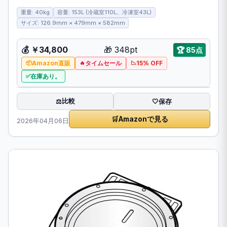
重量: 40kg
容量: 153L (冷蔵室110L、冷凍室43L)
サイズ: 126.9mm × 479mm × 582mm
💰 ￥34,800
🎁 348pt
🏆 85点
Amazon直販
タイムセール
15% OFF
在庫あり。
比較
⚖️
🤍
保存
🛒
Amazonで見る
2026年04月06日