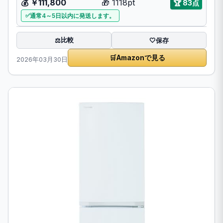
💰 ￥111,800
🎁 1118pt
🏆 83点
通常4～5日以内に発送します。
比較
⚖️
🤍
保存
🛒
Amazonで見る
2026年03月30日