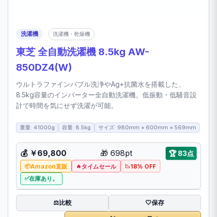
洗濯機
洗濯機・乾燥機
東芝 全自動洗濯機 8.5kg AW-
850DZ4(W)
ウルトラファインバブル洗浄やAg+抗菌水を搭載した、
8.5kg容量のインバーター全自動洗濯機。低振動・低騒音設
計で時間を気にせず洗濯が可能。
重量: 41000g
容量: 8.5kg
サイズ: 980mm × 600mm × 569mm
💰 ￥69,800
🎁 698pt
🏆 83点
Amazon直販
タイムセール
18% OFF
在庫あり。
比較
⚖️
🤍
保存