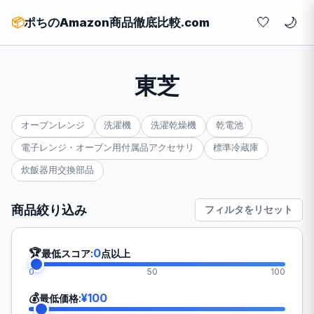
🤍
📦
ポちのAmazon商品徹底比較.com
東芝
オーブンレンジ
洗濯機
洗濯乾燥機
乾電池
電子レンジ・オーブン用付属品アクセサリ
標準冷蔵庫
炊飯器用交換部品
商品絞り込み
フィルタをリセット
🏆
0
最低スコア:
点以上
0
50
100
💰
¥100
最低価格: