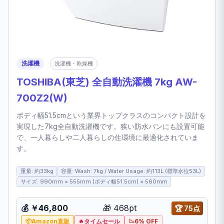
洗濯機
洗濯機・乾燥機
TOSHIBA(東芝) 全自動洗濯機 7kg AW-
700Z2(W)
ボディ幅51.5cmという業界トップクラスのコンパクト設計を
実現した7kg全自動洗濯機です。狭い防水パンにも設置可能
で、一人暮らしや二人暮らしの住環境に最適化されていま
す。
重量: 約33kg
容量: Wash: 7kg / Water Usage: 約113L (標準水位53L)
サイズ: 990mm × 555mm (ボディ幅51.5cm) × 560mm
💰 ￥46,800
🎁 468pt
🏆 75点
Amazon直販
タイムセール
6% OFF