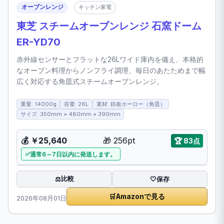
オーブンレンジ
キッチン家電
東芝 スチームオーブンレンジ 石窯ドーム
ER-YD70
赤外線センサーとフラットな26Lワイド庫内を備え、本格的
なオーブン料理からノンフライ調理、毎日のあたためまで幅
広く対応する角皿式スチームオーブンレンジ。
重量: 14000g
容量: 26L
素材: 鉄板ホーロー（角皿）
サイズ: 350mm × 480mm × 390mm
💰 ￥25,640
🎁 256pt
🏆 83点
通常6～7日以内に発送します。
比較
⚖️
🤍
保存
🛒
Amazonで見る
2026年08月01日