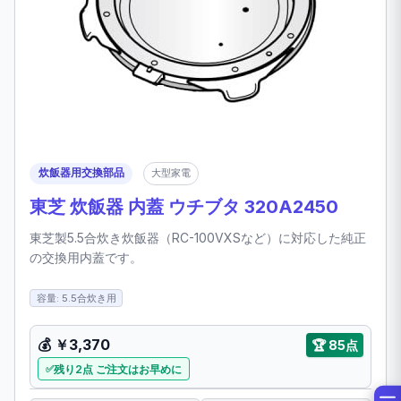
炊飯器用交換部品
大型家電
東芝 炊飯器 内蓋 ウチブタ 320A2450
東芝製5.5合炊き炊飯器（RC-100VXSなど）に対応した純正
の交換用内蓋です。
容量: 5.5合炊き用
💰 ￥3,370
🏆 85点
残り2点 ご注文はお早めに