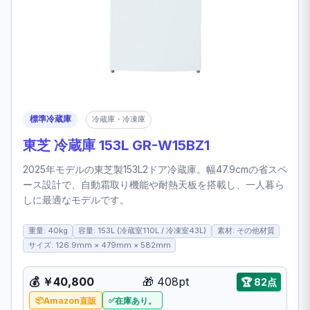
標準冷蔵庫
冷蔵庫・冷凍庫
東芝 冷蔵庫 153L GR-W15BZ1
2025年モデルの東芝製153L2ドア冷蔵庫。幅47.9cmの省スペ
ース設計で、自動霜取り機能や耐熱天板を搭載し、一人暮ら
しに最適なモデルです。
重量: 40kg
容量: 153L (冷蔵室110L / 冷凍室43L)
素材: その他材質
サイズ: 126.9mm × 479mm × 582mm
💰 ￥40,800
🎁 408pt
🏆 82点
Amazon直販
在庫あり。