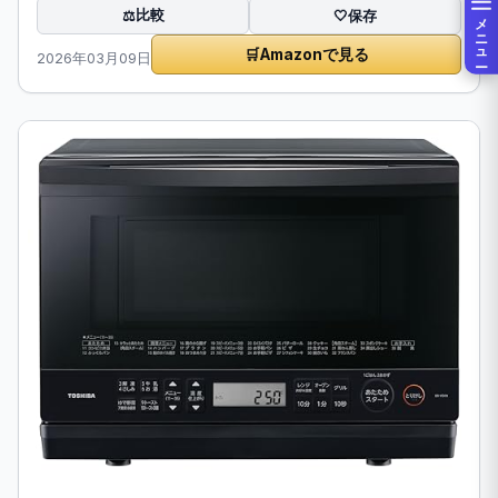
比較
⚖️
🤍
保存
メニュー
🛒
Amazonで見る
2026年03月09日