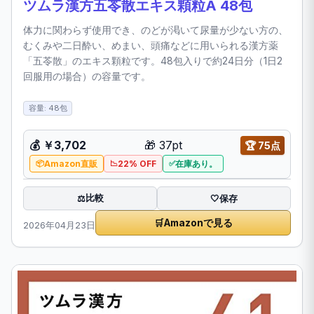
ツムラ漢方五苓散エキス顆粒A 48包
体力に関わらず使用でき、のどが渇いて尿量が少ない方の、
むくみや二日酔い、めまい、頭痛などに用いられる漢方薬
「五苓散」のエキス顆粒です。48包入りで約24日分（1日2
回服用の場合）の容量です。
容量: 48包
💰 ￥3,702
🎁 37pt
🏆 75点
Amazon直販
22% OFF
在庫あり。
比較
⚖️
🤍
保存
🛒
Amazonで見る
2026年04月23日