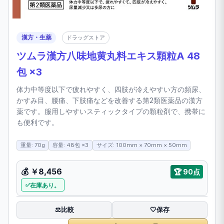
漢方・生薬
ドラッグストア
ツムラ漢方八味地黄丸料エキス顆粒A 48
包 ×3
体力中等度以下で疲れやすく、四肢が冷えやすい方の頻尿、
かすみ目、腰痛、下肢痛などを改善する第2類医薬品の漢方
薬です。服用しやすいスティックタイプの顆粒剤で、携帯に
も便利です。
重量: 70g
容量: 48包 ×3
サイズ: 100mm × 70mm × 50mm
💰 ￥8,456
🏆 90点
在庫あり。
比較
⚖️
🤍
保存