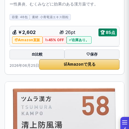
ー性鼻炎、むくみなどに効果のある漢方薬です。
容量: 48包
素材: 小青竜湯エキス顆粒
💰 ￥2,602
🎁 26pt
🏆 85点
Amazon直販
45% OFF
在庫あり。
比較
⚖️
🤍
保存
🛒
Amazonで見る
2026年06月25日