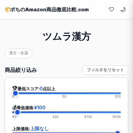
🤍
📦
ポちのAmazon商品徹底比較.com
ツムラ漢方
漢方・生薬
商品絞り込み
フィルタをリセット
🏆
0
最低スコア:
点以上
0
50
100
💰
¥100
最低価格:
¥0
¥2k
¥10k
¥50k
上限なし
上限価格: