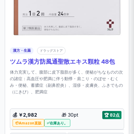
漢方・生薬
ドラッグストア
ツムラ漢方防風通聖散エキス顆粒 48包
体力充実して、腹部に皮下脂肪が多く、便秘がちなものの次
の諸症：高血圧や肥満に伴う動悸・肩こり・のぼせ・むく
み・便秘、蓄膿症（副鼻腔炎）、湿疹・皮膚炎、ふきでもの
（にきび）、肥満症
💰 ￥2,982
🎁 30pt
🏆 82点
Amazon直販
在庫あり。