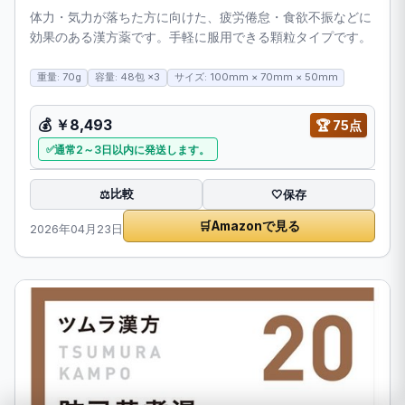
体力・気力が落ちた方に向けた、疲労倦怠・食欲不振などに
効果のある漢方薬です。手軽に服用できる顆粒タイプです。
重量: 70g
容量: 48包 ×3
サイズ: 100mm × 70mm × 50mm
💰 ￥8,493
🏆 75点
通常2～3日以内に発送します。
比較
⚖️
🤍
保存
🛒
Amazonで見る
2026年04月23日