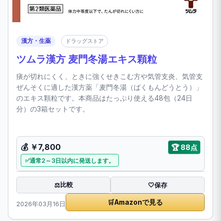
漢方・生薬
ドラッグストア
ツムラ漢方 麦門冬湯エキス顆粒
痰が切れにくく、ときに強くせきこむ方や気管支炎、気管支
ぜんそくに適した漢方薬「麦門冬湯（ばくもんどうとう）」
のエキス顆粒です。本商品はたっぷり使える48包（24日
分）の3箱セットです。
💰 ￥7,800
🏆 88点
通常2～3日以内に発送します。
比較
⚖️
🤍
保存
🛒
Amazonで見る
2026年03月16日