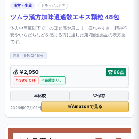
漢方・生薬
ドラッグストア
ツムラ漢方加味逍遙散エキス顆粒 48包
体力中等度以下で、のぼせ感や肩こり、疲れやすさ、精神不
安やいらだちなどを感じる方に適した第2類医薬品の漢方薬
です。
容量: 48包 (24日分)
💰 ￥2,950
🏆 86点
38% OFF
在庫あり。
比較
⚖️
🤍
保存
🛒
Amazonで見る
2026年07月01日