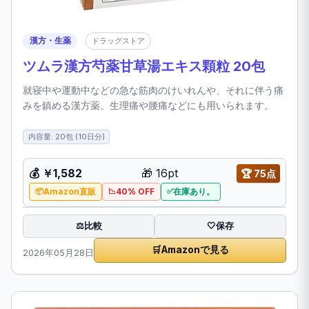
漢方・生薬
ドラッグストア
ツムラ漢方芍薬甘草湯エキス顆粒 20包
就寝中や運動中などの急な筋肉のけいれんや、それに伴う痛
みを鎮める漢方薬。生理痛や腰痛などにも用いられます。
内容量: 20包 (10日分)
💰 ￥1,582
🎁 16pt
🏆 75点
Amazon直販
40% OFF
在庫あり。
比較
⚖️
🤍
保存
🛒
Amazonで見る
2026年05月28日