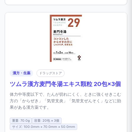
漢方・生薬
ドラッグストア
ツムラ漢方麦門冬湯エキス顆粒 20包×3個
体力中等度以下で、たんが切れにくく、ときに強くせきこむ
方の「からぜき」「気管支炎」「気管支ぜんそく」などに効
果がある漢方薬です。
重量: 70.0g
容量: 20包 × 3個
サイズ: 100.0mm × 70.0mm × 50.0mm