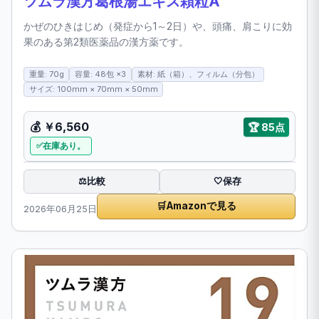
ツムラ漢方葛根湯エキス顆粒A
かぜのひきはじめ（発症から1～2日）や、頭痛、肩こりに効
果のある第2類医薬品の漢方薬です。
重量: 70g
容量: 48包 ×3
素材: 紙（箱）、フィルム（分包）
サイズ: 100mm × 70mm × 50mm
💰 ￥6,560
🏆 85点
在庫あり。
比較
⚖️
🤍
保存
🛒
Amazonで見る
2026年06月25日