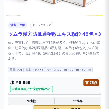
漢方・生薬
ドラッグストア
ツムラ漢方防風通聖散エキス顆粒 48包 ×3
体力充実して、腹部に皮下脂肪が多く、便秘がちなものの諸
症に効果的な第2類医薬品の漢方薬。本品は48包入りの3個
セットで、合計144包（約72日分）のまとめ買い向け商品で
ある。
重量: 70g
容量: 48包 ×3
サイズ: 100mm × 70mm × 50mm
💰 ￥8,856
🏆 75点
残り14点 ご注文はお早めに
比較
⚖️
🤍
保存