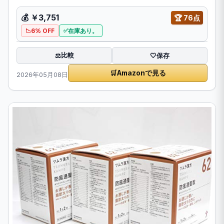
💰 ￥3,751
🏆 76点
6% OFF
在庫あり。
比較
⚖️
🤍
保存
🛒
Amazonで見る
2026年05月08日