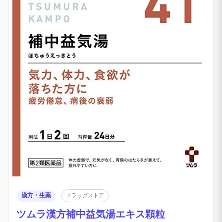
漢方・生薬
ドラッグストア
ツムラ漢方補中益気湯エキス顆粒