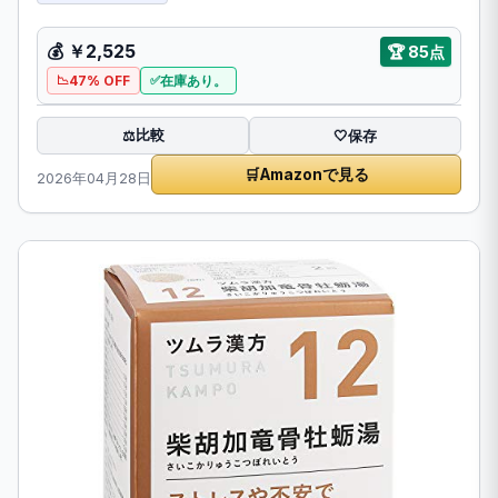
💰 ￥2,525
🏆 85点
47% OFF
在庫あり。
比較
⚖️
🤍
保存
🛒
Amazonで見る
2026年04月28日