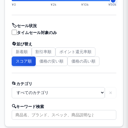
¥0
¥2k
¥10k
¥50k
🏷️
セール状況
タイムセール対象のみ
🔄
並び替え
新着順
割引率順
ポイント還元率順
スコア順
価格の安い順
価格の高い順
📂
カテゴリ
✕
🔍
キーワード検索