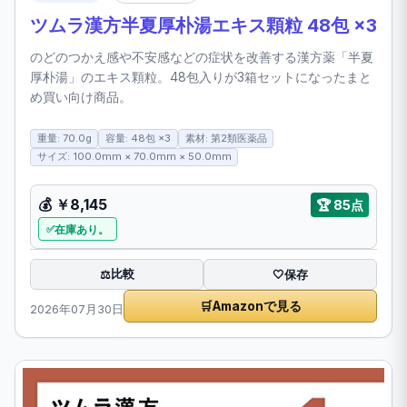
ツムラ漢方半夏厚朴湯エキス顆粒 48包 ×3
のどのつかえ感や不安感などの症状を改善する漢方薬「半夏
厚朴湯」のエキス顆粒。48包入りが3箱セットになったまと
め買い向け商品。
重量: 70.0g
容量: 48包 ×3
素材: 第2類医薬品
サイズ: 100.0mm × 70.0mm × 50.0mm
💰 ￥8,145
🏆 85点
在庫あり。
比較
⚖️
🤍
保存
🛒
Amazonで見る
2026年07月30日