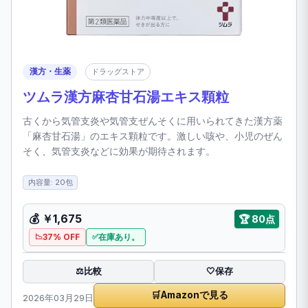
漢方・生薬
ドラッグストア
ツムラ漢方麻杏甘石湯エキス顆粒
古くから気管支炎や気管支ぜんそくに用いられてきた漢方薬
「麻杏甘石湯」のエキス顆粒です。激しい咳や、小児のぜん
そく、気管支炎などに効果が期待されます。
内容量: 20包
💰 ￥1,675
🏆 80点
37% OFF
在庫あり。
比較
⚖️
🤍
保存
🛒
Amazonで見る
2026年03月29日