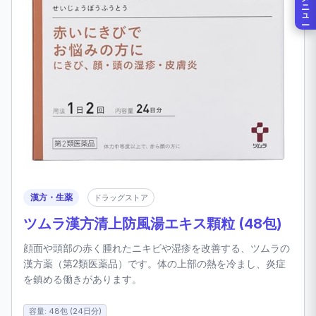
メニュー
漢方・生薬
ドラッグストア
ツムラ漢方清上防風湯エキス顆粒 (48包)
顔面や頭部の赤く腫れたニキビや湿疹を改善する、ツムラの
漢方薬（第2類医薬品）です。体の上部の熱を冷まし、炎症
を鎮める働きがあります。
容量: 48包 (24日分)