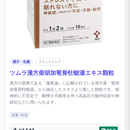
漢方・生薬
ドラッグストア
ツムラ漢方柴胡加竜骨牡蛎湯エキス顆粒
漢方の原典である『傷寒論』に記載されている漢方薬「柴胡
加竜骨牡蛎湯」から抽出したエキスより製した顆粒です。精
神的に不安定で、動悸や不眠等を伴う高血圧の随伴症状や神
経症などに用いられます。
容量: 20包