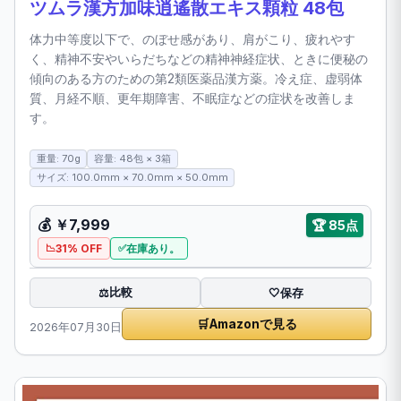
ツムラ漢方加味逍遙散エキス顆粒 48包
体力中等度以下で、のぼせ感があり、肩がこり、疲れやす
く、精神不安やいらだちなどの精神神経症状、ときに便秘の
傾向のある方のための第2類医薬品漢方薬。冷え症、虚弱体
質、月経不順、更年期障害、不眠症などの症状を改善しま
す。
重量: 70g
容量: 48包 × 3箱
サイズ: 100.0mm × 70.0mm × 50.0mm
💰 ￥7,999
🏆 85点
31% OFF
在庫あり。
比較
⚖️
🤍
保存
🛒
Amazonで見る
2026年07月30日