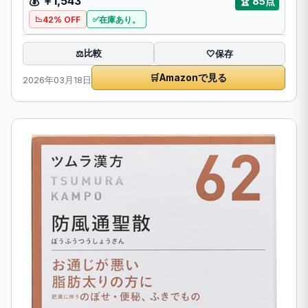
💰 ￥1,543
🏆 85点
42% OFF
在庫あり。
比較
⚖️
🤍
保存
🛒
Amazonで見る
2026年03月18日