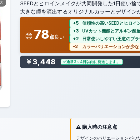
拡大
SEEDとヒロインメイクが共同開発した1日使い
大きな瞳を演出するオリジナルカラーとデザイン
+5
信頼性の高いSEEDとヒロ
78
+3
UVカット機能とアルギン酸
😊
点
良い
+2
日常使いしやすい王道のブラ
-2
カラーバリエーションが少な
￥3,448
通常3～4日以内に発送します。
⚠️ 購入時の注意点
デザインのバリエーションが少