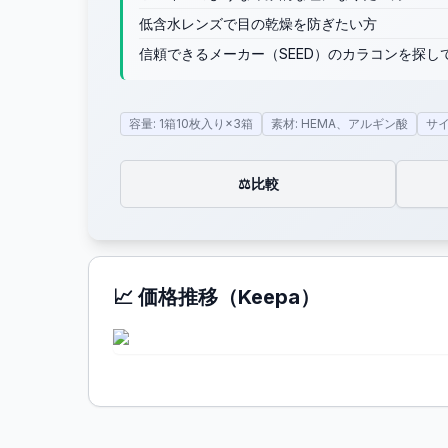
低含水レンズで目の乾燥を防ぎたい方
信頼できるメーカー（SEED）のカラコンを探し
容量: 1箱10枚入り×3箱
素材: HEMA、アルギン酸
サイ
比較
⚖️
📈 価格推移（Keepa）