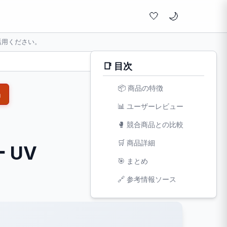
🤍
活用ください。
📑 目次
📦 商品の特徴
品
📊 ユーザーレビュー
🥊 競合商品との比較
🛒 商品詳細
 UV
🎯 まとめ
文字サイズ:
🔗 参考情報ソース
小
標準
大