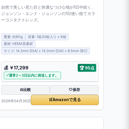
自然で美しい見た目と快適なつけ心地が1日中続く、
ジョンソン・エンド・ジョンソンの1日使い捨てカラ
ーコンタクトレンズ。
重量: 約80g
容量: 1箱30枚入り × 6箱
素材: HEMA系素材
サイズ: 14.2mm (DIA) × 14.2mm (DIA) × 8.5mm (BC)
💰
￥17,299
🏆
95点
通常2～3日以内に発送します。
比較
⚖️
🤍
保存
🛒
Amazonで見る
2026年04月30日