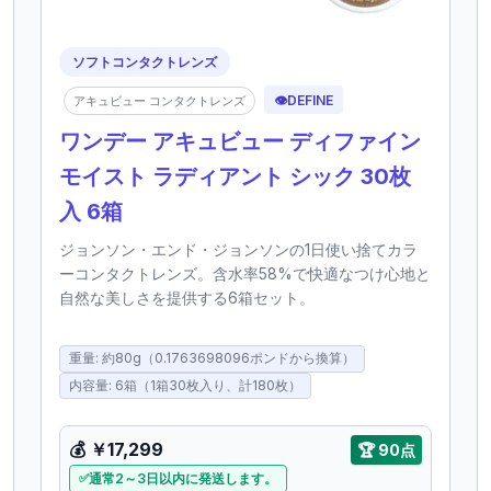
ソフトコンタクトレンズ
👁️
DEFINE
アキュビュー コンタクトレンズ
ワンデー アキュビュー ディファイン
モイスト ラディアント シック 30枚
入 6箱
ジョンソン・エンド・ジョンソンの1日使い捨てカラ
ーコンタクトレンズ。含水率58%で快適なつけ心地と
自然な美しさを提供する6箱セット。
重量: 約80g（0.1763698096ポンドから換算）
内容量: 6箱（1箱30枚入り、計180枚）
💰
￥17,299
🏆
90点
通常2～3日以内に発送します。