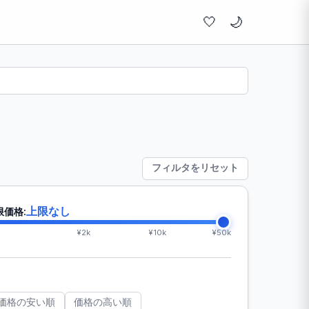
🤍
フィルタをリセット
上限なし
限価格:
¥2k
¥10k
¥50k
価格の安い順
価格の高い順