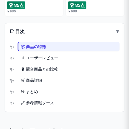
🏆 85点
🏆 83点
￥980
￥988
📑 目次
📦 商品の特徴
📊 ユーザーレビュー
🥊 競合商品との比較
🛒 商品詳細
🎯 まとめ
🔗 参考情報ソース