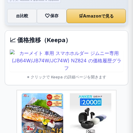
🤍
保存
比較
🛒
Amazonで見る
⚖️
📈 価格推移（Keepa）
※ クリックで Keepa の詳細ページを開きます