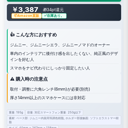
￥3,387
🎁34pt還元
Amazon直販
在庫あり。
👍 こんな方におすすめ
ジムニー、ジムニーシエラ、ジムニーノマドのオーナー
車内のインテリアに後付け感を出したくない、純正風のデザ
インを好む人
スマホをナビ代わりにしっかり固定したい人
⚠️ 購入時の注意点
取付・調整に六角レンチ(6mm)が必要(別売)
厚さ14mm以上のスマホケースには非対応
重量: 195g
容量: 対応スマートフォン重量: 250g以下
素材: ベース部: ジムニー内装同等調色樹脂, ホルダー部接触面: ソフトエラストマー樹
脂
サイズ: 40mm × 267mm × 138mm