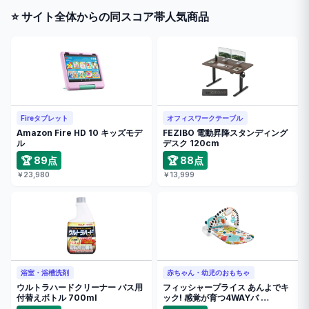
⭐ サイト全体からの同スコア帯人気商品
Fireタブレット
オフィスワークテーブル
Amazon Fire HD 10 キッズモデ
FEZIBO 電動昇降スタンディング
ル
デスク 120cm
🏆 89点
🏆 88点
￥23,980
￥13,999
浴室・浴槽洗剤
赤ちゃん・幼児のおもちゃ
ウルトラハードクリーナー バス用
フィッシャープライス あんよでキ
付替えボトル 700ml
ック! 感覚が育つ4WAYバ …