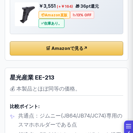
￥3,551
🎁 36pt還元
(+￥164)
Amazon直販
13% OFF
在庫あり。
🛒 Amazonで見る
↗
星光産業 EE-213
💰 本製品とほぼ同等の価格。
比較ポイント:
共通点：ジムニー(JB64/JB74/JC74)専用の
スマホホルダーである点