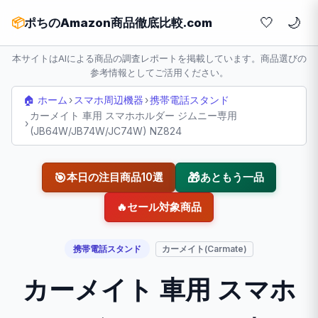
🤍
📦
ポちのAmazon商品徹底比較.com
本サイトはAIによる商品の調査レポートを掲載しています。商品選びの
参考情報としてご活用ください。
🏠 ホーム
›
スマホ周辺機器
›
携帯電話スタンド
カーメイト 車用 スマホホルダー ジムニー専用
›
(JB64W/JB74W/JC74W) NZ824
🎯
🎁
本日の注目商品10選
あともう一品
🔥
セール対象商品
携帯電話スタンド
カーメイト(Carmate)
カーメイト 車用 スマホ