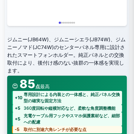
ジムニー(JB64W)、ジムニーシエラ(JB74W)、ジム
ニーノマド(JC74W)のセンターパネル専用に設計さ
れたスマートフォンホルダー。純正パネルとの交換
取付により、後付け感のない抜群の一体感を実現し
ます。
85
😍
点
最高
専用設計による内装との一体感と、純正パネル交換
+10
型の確実な固定方法
+5
360度回転や縦横対応など、柔軟な角度調整機能
充電ケーブル用フックやスマホ保護素材など、細部
+5
への配慮
-5
取付に別途六角レンチが必要な点