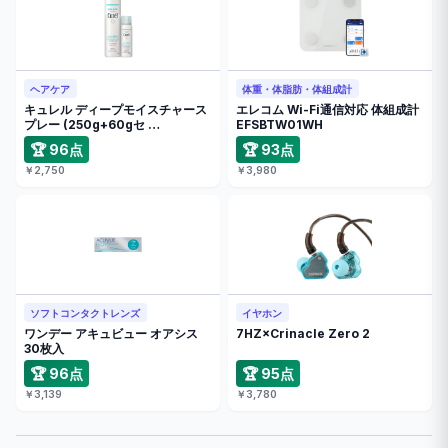
ヘアケア
体重・体脂肪・体組成計
キュレル ディープモイスチャース
エレコム Wi-Fi通信対応 体組成計
プレー (250g+60gセ …
EFSBTW01WH
🏆 96点
🏆 93点
￥2,750
￥3,980
ソフトコンタクトレンズ
イヤホン
ワンデー アキュビュー オアシス
7HZ×Crinacle Zero 2
30枚入
🏆 96点
🏆 95点
￥3,139
￥3,780