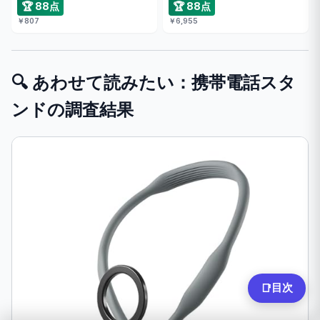
🏆 88点
🏆 88点
￥807
￥6,955
🔍 あわせて読みたい：携帯電話スタ
ンドの調査結果
目次
📑