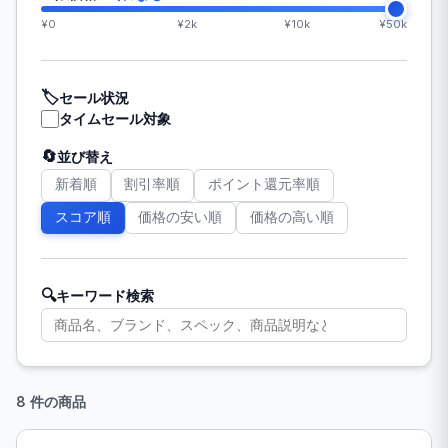
¥0
¥2k
¥10k
¥50k
🏷️
セール状況
タイムセール対象
🔄
並び替え
新着順
割引率順
ポイント還元率順
スコア順
価格の安い順
価格の高い順
🔍
キーワード検索
8 件の商品