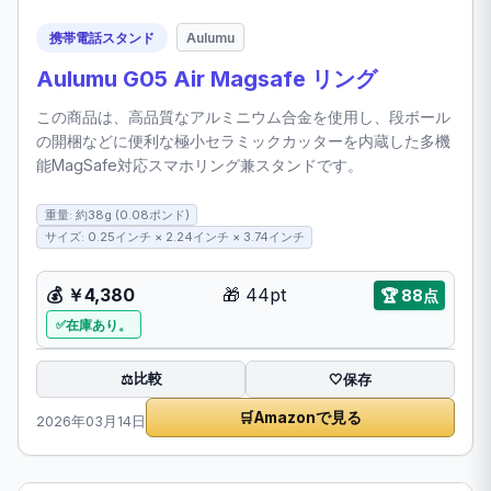
携帯電話スタンド
Aulumu
Aulumu G05 Air Magsafe リング
この商品は、高品質なアルミニウム合金を使用し、段ボール
の開梱などに便利な極小セラミックカッターを内蔵した多機
能MagSafe対応スマホリング兼スタンドです。
重量: 約38g (0.08ポンド)
サイズ: 0.25インチ × 2.24インチ × 3.74インチ
💰
￥4,380
🎁
44pt
🏆
88点
在庫あり。
比較
⚖️
🤍
保存
🛒
Amazonで見る
2026年03月14日