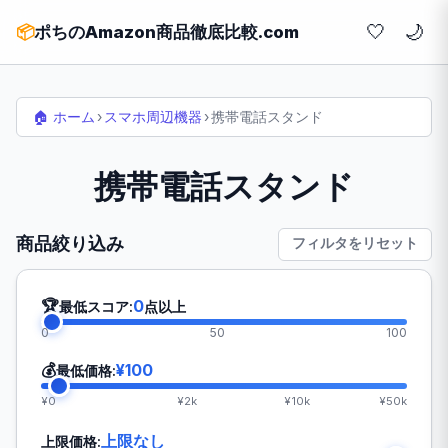
🤍
📦
ポちのAmazon商品徹底比較.com
🏠 ホーム
›
スマホ周辺機器
›
携帯電話スタンド
携帯電話スタンド
商品絞り込み
フィルタをリセット
🏆
0
最低スコア:
点以上
0
50
100
💰
¥100
最低価格:
¥0
¥2k
¥10k
¥50k
上限なし
上限価格: