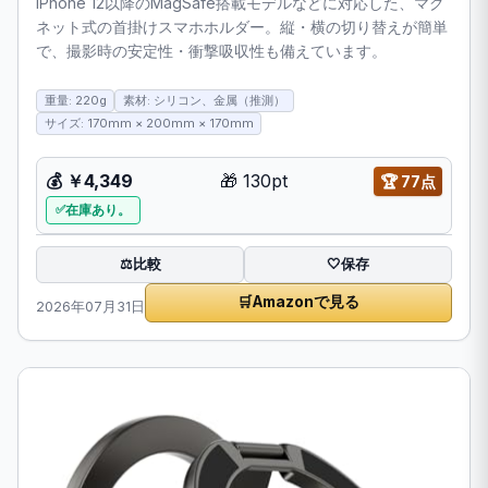
iPhone 12以降のMagSafe搭載モデルなどに対応した、マグ
ネット式の首掛けスマホホルダー。縦・横の切り替えが簡単
で、撮影時の安定性・衝撃吸収性も備えています。
重量: 220g
素材: シリコン、金属（推測）
サイズ: 170mm × 200mm × 170mm
💰
￥4,349
🎁
130pt
🏆
77点
在庫あり。
比較
⚖️
🤍
保存
🛒
Amazonで見る
2026年07月31日