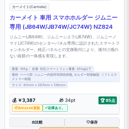
カーメイト(Carmate)
カーメイト 車用 スマホホルダー ジムニー
専用 (JB64W/JB74W/JC74W) NZ824
ジムニー(JB64W)、ジムニーシエラ(JB74W)、ジムニーノ
マド(JC74W)のセンターパネル専用に設計されたスマートフ
ォンホルダー。純正パネルとの交換取付により、後付け感の
ない抜群の一体感を実現します。
重量: 195g
容量: 対応スマートフォン重量: 250g以下
素材: ベース部: ジムニー内装同等調色樹脂, ホルダー部接触面: ソフトエラ
ストマー樹脂
サイズ: 40mm × 267mm × 138mm
💰
￥3,387
🎁
34pt
🏆
85点
Amazon直販
在庫あり。
比較
⚖️
🤍
保存