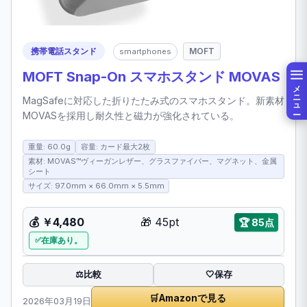
携帯電話スタンド
MOFT
smartphones
MOFT Snap-On スマホスタンド MOVAS
メニュー
MagSafeに対応した折りたたみ式のスマホスタンド。新素材
MOVASを採用し耐久性と磁力が強化されている。
重量: 60.0g
容量: カード最大2枚
素材: MOVAS™ヴィーガンレザー、グラスファイバー、マグネット、金属
シート
サイズ: 97.0mm × 66.0mm × 5.5mm
💰
￥4,480
🎁
45pt
🏆
85点
在庫あり。
比較
⚖️
🤍
保存
🛒
Amazonで見る
2026年03月19日