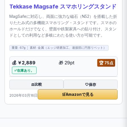
Tekkase Magsafe スマホリングスタンド
MagSafeに対応し、両面に強力な磁石（N52）を搭載した折
りたたみ式の多機能スマホリング・スタンドです。スマホの
ホールドだけでなく、壁面や鉄製家具への貼り付け、スタン
ドとしての利用など多岐にわたる使い方が可能です。
重量: 67g
素材: 金属（エッジ研磨加工、連接部に円形リベット）
💰
￥2,889
🎁
29pt
🏆
75点
在庫あり。
比較
⚖️
🤍
保存
🛒
Amazonで見る
2026年03月16日