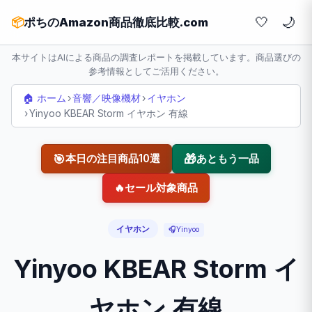
🤍
📦
ポちのAmazon商品徹底比較.com
本サイトはAIによる商品の調査レポートを掲載しています。商品選びの
参考情報としてご活用ください。
🏠 ホーム
›
音響／映像機材
›
イヤホン
›
Yinyoo KBEAR Storm イヤホン 有線
🎯
🎁
本日の注目商品10選
あともう一品
🔥
セール対象商品
イヤホン
🎧
Yinyoo
Yinyoo KBEAR Storm イ
ヤホン 有線