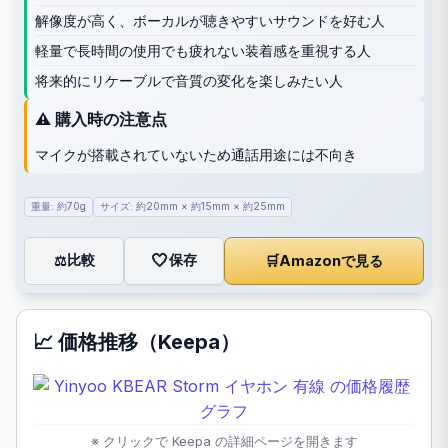
解像度が高く、ボーカルが聴きやすいサウンドを好む人
軽量で長時間の使用でも疲れない装着感を重視する人
将来的にリケーブルで音質の変化を楽しみたい人
⚠️ 購入時の注意点
マイクが搭載されていないため通話用途には不向き
重量: 約70g
サイズ: 約20mm × 約15mm × 約25mm
🤍
保存
比較
🛒
Amazonで見る
⚖️
📈 価格推移（Keepa）
※ クリックで Keepa の詳細ページを開きます