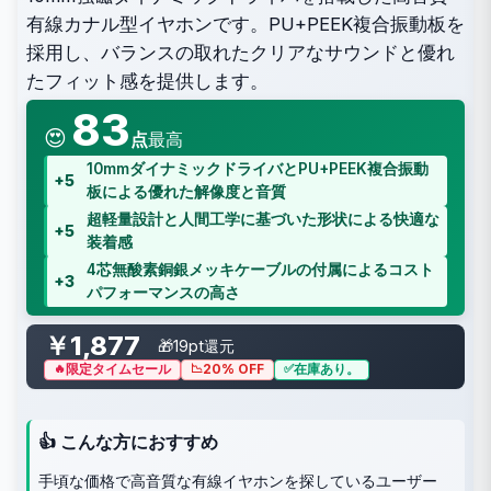
有線カナル型イヤホンです。PU+PEEK複合振動板を
採用し、バランスの取れたクリアなサウンドと優れ
たフィット感を提供します。
83
😍
点
最高
10mmダイナミックドライバとPU+PEEK複合振動
+5
板による優れた解像度と音質
超軽量設計と人間工学に基づいた形状による快適な
+5
装着感
4芯無酸素銅銀メッキケーブルの付属によるコスト
+3
パフォーマンスの高さ
￥1,877
🎁19pt還元
限定タイムセール
20% OFF
在庫あり。
👍 こんな方におすすめ
手頃な価格で高音質な有線イヤホンを探しているユーザー