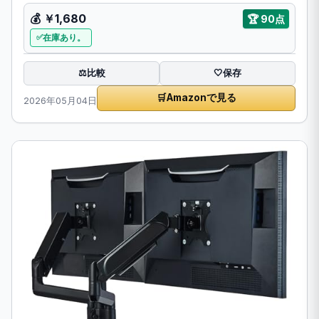
💰 ￥1,680
🏆 90点
在庫あり。
比較
⚖️
🤍
保存
🛒
Amazonで見る
2026年05月04日