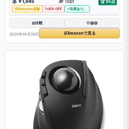
💰 ￥1,945
🎁 19pt
🏆 85点
Amazon直販
8% OFF
在庫あり。
比較
⚖️
🤍
保存
🛒
Amazonで見る
2026年06月28日