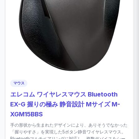
マウス
エレコム ワイヤレスマウス Bluetooth
EX-G 握りの極み 静音設計 Mサイズ M-
XGM15BBS
手の形状から生まれたデザインにより、ありそうでなかった
「握りやすさ」を実現した5ボタン静音ワイヤレスマウス。
Bluetoothマルチペアリングに対応し、複数デバイスをシー