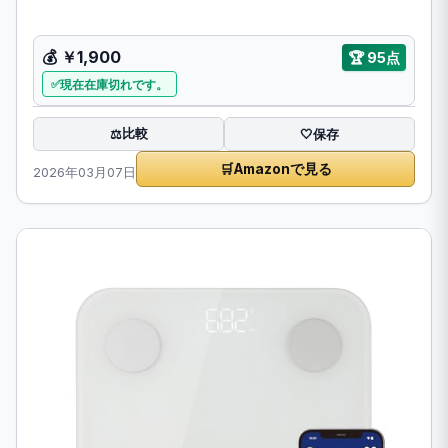
💰 ￥1,900
🏆 95点
現在在庫切れです。
比較
⚖️
🤍
保存
🛒
Amazonで見る
2026年03月07日