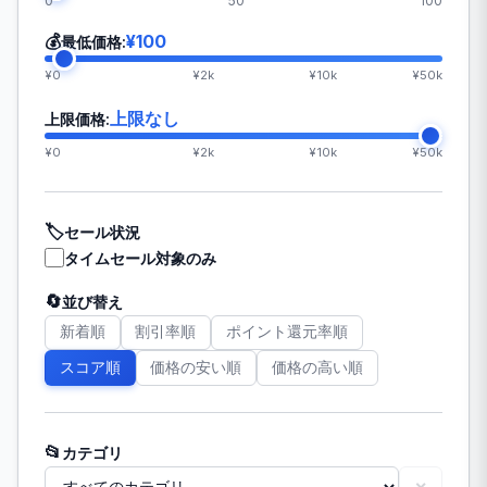
0
50
100
💰
¥100
最低価格:
¥0
¥2k
¥10k
¥50k
上限なし
上限価格:
¥0
¥2k
¥10k
¥50k
🏷️
セール状況
タイムセール対象のみ
🔄
並び替え
新着順
割引率順
ポイント還元率順
スコア順
価格の安い順
価格の高い順
📂
カテゴリ