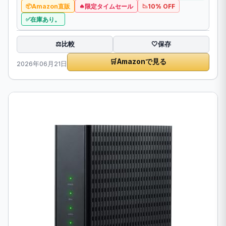
Amazon直販
限定タイムセール
10% OFF
在庫あり。
比較
⚖️
🤍
保存
🛒
Amazonで見る
2026年06月21日