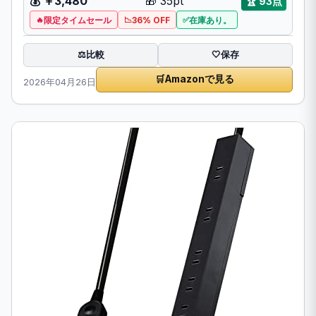
💰 ￥3,480
🎁 35pt
🏆 93点
限定タイムセール
36% OFF
在庫あり。
比較
⚖️
🤍
保存
🛒
Amazonで見る
2026年04月26日