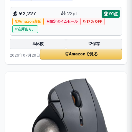
💰 ￥2,227
🎁 22pt
🏆 91点
Amazon直販
限定タイムセール
17% OFF
在庫あり。
比較
⚖️
🤍
保存
🛒
Amazonで見る
2026年07月29日