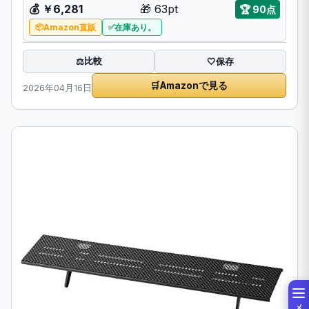
💰 ￥6,281
🎁 63pt
🏆 90点
Amazon直販
在庫あり。
比較
⚖️
🤍
保存
🛒
Amazonで見る
2026年04月16日