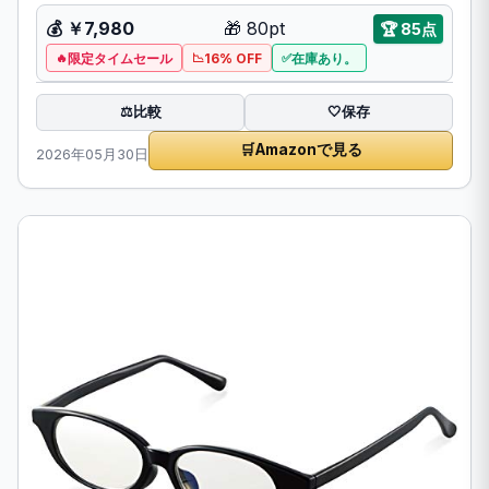
💰 ￥7,980
🎁 80pt
🏆 85点
限定タイムセール
16% OFF
在庫あり。
比較
⚖️
🤍
保存
🛒
Amazonで見る
2026年05月30日