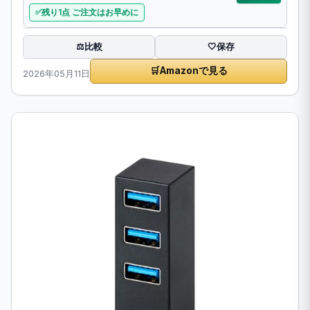
残り1点 ご注文はお早めに
比較
⚖️
🤍
保存
🛒
Amazonで見る
2026年05月11日