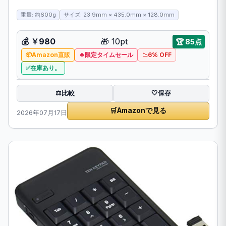
重量: 約600g
サイズ: 23.9mm × 435.0mm × 128.0mm
💰 ￥980
🎁 10pt
🏆 85点
Amazon直販
限定タイムセール
6% OFF
在庫あり。
比較
⚖️
🤍
保存
🛒
Amazonで見る
2026年07月17日