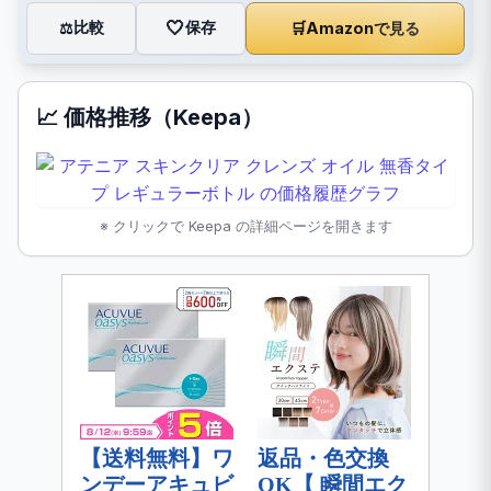
🤍
保存
比較
🛒
Amazonで見る
⚖️
📈 価格推移（Keepa）
※ クリックで Keepa の詳細ページを開きます