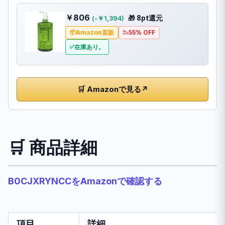
￥806
🎁 8pt還元
(-￥1,394)
Amazon直販
55% OFF
在庫あり。
🛒 Amazonで見る
↗
🛒 商品詳細
B0CJXRYNCCをAmazonで確認する
項目
詳細