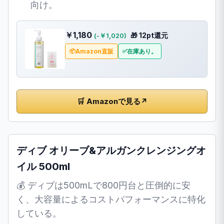
向け。
￥1,180
🎁 12pt還元
(-￥1,020)
Amazon直販
在庫あり。
🛒 Amazonで見る
↗
ディブ オリーブ&アルガンクレンジングオ
イル 500ml
💰 ディブは500mLで800円台と圧倒的に安
く、大容量によるコストパフォーマンスに特化
している。