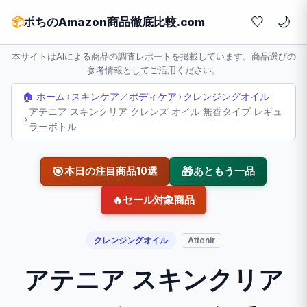
🤍
📦
ポちのAmazon商品徹底比較.com
本サイトはAIによる商品の調査レポートを掲載しています。商品選びの
参考情報としてご活用ください。
🏠 ホーム
›
スキンケア／ボディケア
›
クレンジングオイル
アテニア スキンクリア クレンズ オイル 無香タイプ レギュ
›
ラーボトル
🎯
🎁
本日の注目商品10選
あともう一品
🔥
セール対象商品
クレンジングオイル
Attenir
アテニア スキンクリア