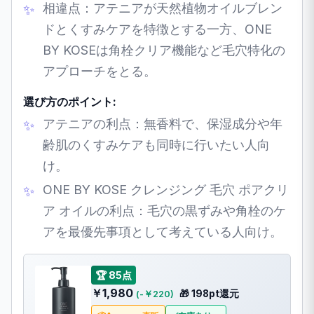
相違点：アテニアが天然植物オイルブレン
ドとくすみケアを特徴とする一方、ONE
BY KOSEは角栓クリア機能など毛穴特化の
アプローチをとる。
選び方のポイント:
アテニアの利点：無香料で、保湿成分や年
齢肌のくすみケアも同時に行いたい人向
け。
ONE BY KOSE クレンジング 毛穴 ポアクリ
ア オイルの利点：毛穴の黒ずみや角栓のケ
アを最優先事項として考えている人向け。
🏆 85点
￥1,980
🎁 198pt還元
(-￥220)