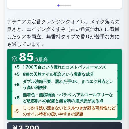
アテニアの定番クレンジングオイル。メイク落ちの
良さと、エイジングくすみ（古い角質汚れ）に着目
したケアを両立。無香料タイプで香りが苦手な方に
も適しています。
85
😍
点
最高
+5
1,700円台という優れたコストパフォーマンス
+5
8種の天然オイル配合という豊富な成分
ダブル洗顔不要、濡れた手OK、まつエク対応とい
+5
う高い利便性
無着色・無鉱物油・パラベン/アルコールフリーな
+5
ど敏感肌への配慮と無香料の選択肢がある点
しっかり洗い流さないとヌルつきが残る可能性など
-5
のオイル特有の扱いやすさの課題
￥2,200