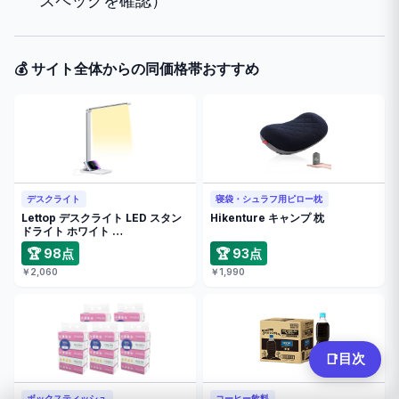
スペックを確認）
💰 サイト全体からの同価格帯おすすめ
デスクライト
寝袋・シュラフ用ピロー枕
Lettop デスクライト LED スタン
Hikenture キャンプ 枕
ドライト ホワイト …
🏆 98点
🏆 93点
￥2,060
￥1,990
目次
📑
ボックスティッシュ
コーヒー飲料