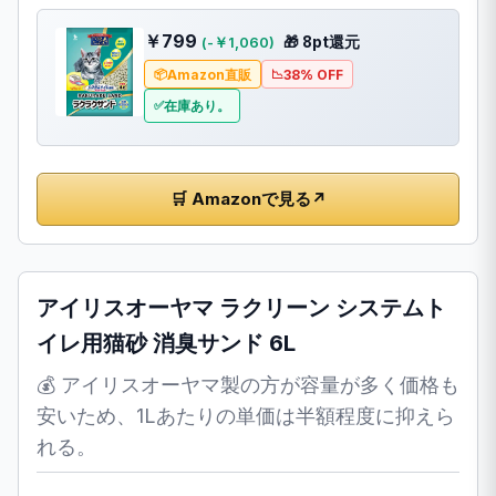
￥799
🎁 8pt還元
(-￥1,060)
Amazon直販
38% OFF
在庫あり。
🛒 Amazonで見る
↗
アイリスオーヤマ ラクリーン システムト
イレ用猫砂 消臭サンド 6L
💰 アイリスオーヤマ製の方が容量が多く価格も
安いため、1Lあたりの単価は半額程度に抑えら
れる。