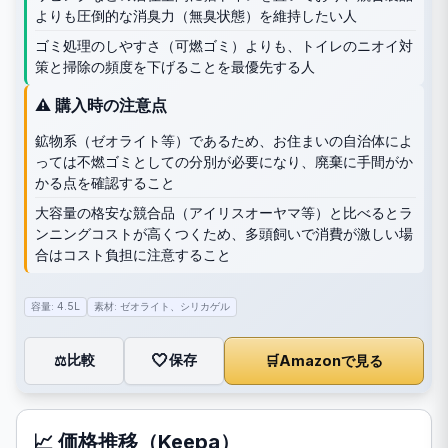
よりも圧倒的な消臭力（無臭状態）を維持したい人
ゴミ処理のしやすさ（可燃ゴミ）よりも、トイレのニオイ対
策と掃除の頻度を下げることを最優先する人
⚠️ 購入時の注意点
鉱物系（ゼオライト等）であるため、お住まいの自治体によ
っては不燃ゴミとしての分別が必要になり、廃棄に手間がか
かる点を確認すること
大容量の格安な競合品（アイリスオーヤマ等）と比べるとラ
ンニングコストが高くつくため、多頭飼いで消費が激しい場
合はコスト負担に注意すること
容量: 4.5L
素材: ゼオライト、シリカゲル
🤍
保存
比較
🛒
Amazonで見る
⚖️
📈 価格推移（Keepa）