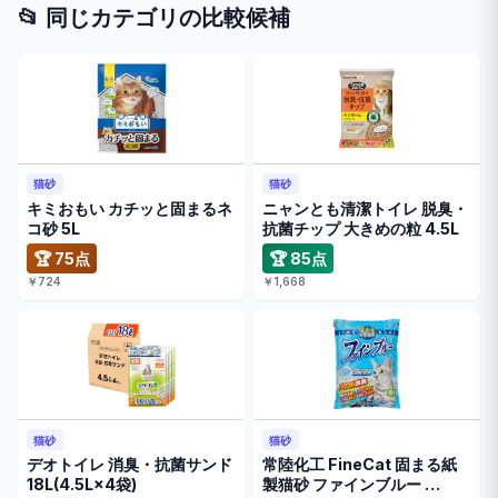
📂 同じカテゴリの比較候補
猫砂
猫砂
キミおもい カチッと固まるネ
ニャンとも清潔トイレ 脱臭・
コ砂 5L
抗菌チップ 大きめの粒 4.5L
🏆 75点
🏆 85点
￥724
￥1,668
猫砂
猫砂
デオトイレ 消臭・抗菌サンド
常陸化工 FineCat 固まる紙
18L(4.5L×4袋)
製猫砂 ファインブルー …