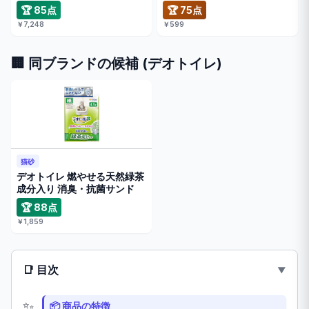
🏆 85点
🏆 75点
￥7,248
￥599
🏢 同ブランドの候補 (デオトイレ)
猫砂
デオトイレ 燃やせる天然緑茶
成分入り 消臭・抗菌サンド
🏆 88点
￥1,859
📑 目次
📦 商品の特徴