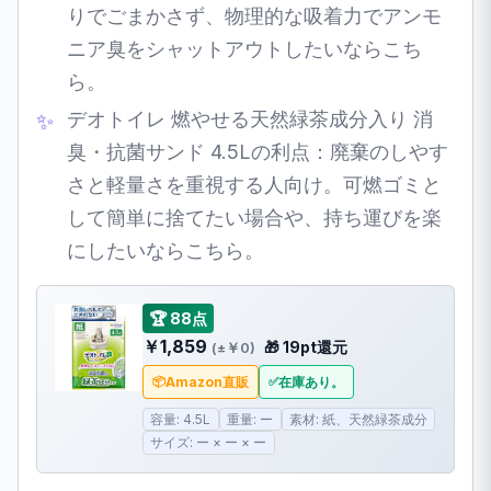
りでごまかさず、物理的な吸着力でアンモ
ニア臭をシャットアウトしたいならこち
ら。
デオトイレ 燃やせる天然緑茶成分入り 消
臭・抗菌サンド 4.5Lの利点：廃棄のしやす
さと軽量さを重視する人向け。可燃ゴミと
して簡単に捨てたい場合や、持ち運びを楽
にしたいならこちら。
🏆 88点
￥1,859
🎁 19pt還元
(±￥0)
Amazon直販
在庫あり。
容量: 4.5L
重量: ー
素材: 紙、天然緑茶成分
サイズ: ー × ー × ー