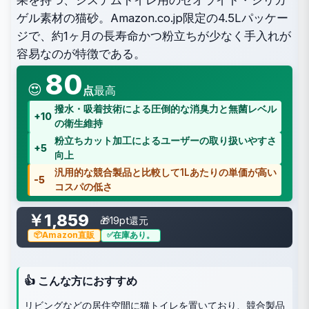
果を持つ、システムトイレ用のゼオライト・シリカ
ゲル素材の猫砂。Amazon.co.jp限定の4.5Lパッケー
ジで、約1ヶ月の長寿命かつ粉立ちが少なく手入れが
容易なのが特徴である。
80
😍
点
最高
撥水・吸着技術による圧倒的な消臭力と無菌レベル
+10
の衛生維持
粉立ちカット加工によるユーザーの取り扱いやすさ
+5
向上
汎用的な競合製品と比較して1Lあたりの単価が高い
-5
コスパの低さ
￥1,859
🎁19pt還元
Amazon直販
在庫あり。
👍 こんな方におすすめ
リビングなどの居住空間に猫トイレを置いており、競合製品