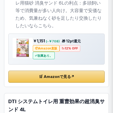
レ用猫砂 消臭サンド 6Lの利点：多頭飼い
等で消費量が多い人向け。大容量で安価な
ため、気兼ねなく砂を足したり交換したり
したいならこちら。
￥1,151
🎁 12pt還元
(-￥708)
Amazon直販
12% OFF
在庫あり。
🛒 Amazonで見る
↗
DTI システムトイレ用 重曹効果の超消臭サ
ンド 4L