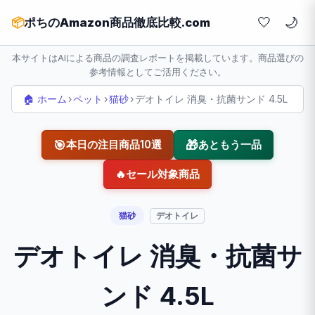
🤍
📦
ポちのAmazon商品徹底比較.com
本サイトはAIによる商品の調査レポートを掲載しています。商品選びの
参考情報としてご活用ください。
🏠 ホーム
›
ペット
›
猫砂
›
デオトイレ 消臭・抗菌サンド 4.5L
🎯
🎁
本日の注目商品10選
あともう一品
🔥
セール対象商品
猫砂
デオトイレ
デオトイレ 消臭・抗菌サ
ンド 4.5L