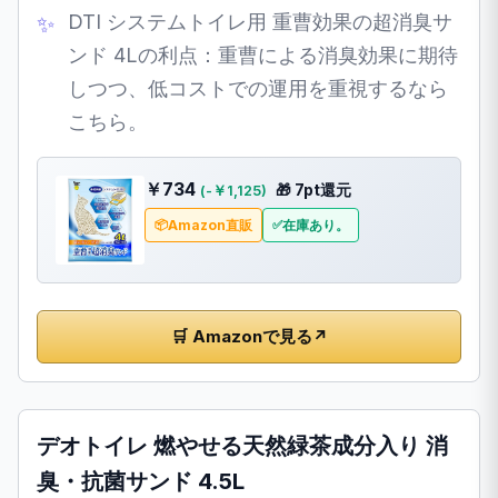
DTI システムトイレ用 重曹効果の超消臭サ
ンド 4Lの利点：重曹による消臭効果に期待
しつつ、低コストでの運用を重視するなら
こちら。
￥734
🎁 7pt還元
(-￥1,125)
Amazon直販
在庫あり。
🛒 Amazonで見る
↗
デオトイレ 燃やせる天然緑茶成分入り 消
臭・抗菌サンド 4.5L