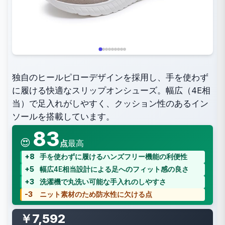
独自のヒールピローデザインを採用し、手を使わず
に履ける快適なスリップオンシューズ。幅広（4E相
当）で足入れがしやすく、クッション性のあるイン
ソールを搭載しています。
83
😍
点
最高
+8
手を使わずに履けるハンズフリー機能の利便性
+5
幅広4E相当設計による足へのフィット感の良さ
+3
洗濯機で丸洗い可能な手入れのしやすさ
-3
ニット素材のため防水性に欠ける点
￥7,592