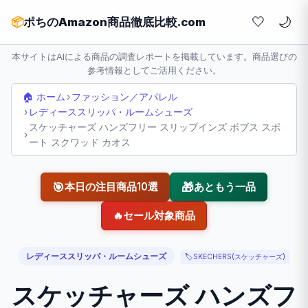
🤍
📦
ポちのAmazon商品徹底比較.com
本サイトはAIによる商品の調査レポートを掲載しています。商品選びの
参考情報としてご活用ください。
🏠 ホーム
›
ファッション／アパレル
›
レディーススリッパ・ルームシューズ
スケッチャーズ ハンズフリー スリップインズ ボブス スポ
›
ート スクワッド カオス
🎯
🎁
本日の注目商品10選
あともう一品
🔥
セール対象商品
レディーススリッパ・ルームシューズ
🏷️
SKECHERS(スケッチャーズ)
スケッチャーズ ハンズフ