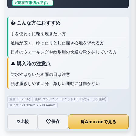
現在在庫切れです。
👍 こんな方におすすめ
手を使わずに靴を履きたい方
足幅が広く、ゆったりとした履き心地を求める方
日常のウォーキングや散歩用の快適な靴を探している方
⚠️ 購入時の注意点
防水性はないため雨の日は注意
脱ぎ履きしやすい分、激しい運動には向かない
重量: 952.54g
素材: エンジニアードニット (100%ヴィーガン素材)
サイズ: 121.92mm × 218.44mm
🤍
保存
比較
🛒
Amazonで見る
⚖️