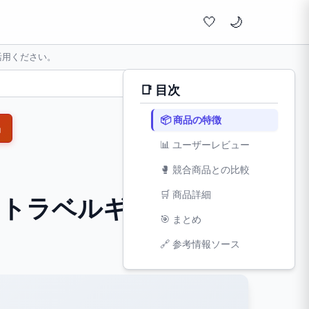
🤍
活用ください。
📑 目次
📦 商品の特徴
品
📊 ユーザーレビュー
🥊 競合商品との比較
🛒 商品詳細
レス トラベルギター
🎯 まとめ
文字サイズ:
🔗 参考情報ソース
小
標準
大