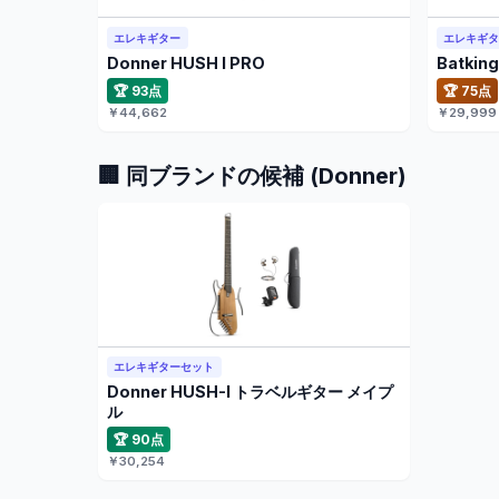
エレキギター
エレキギ
Donner HUSH I PRO
Batki
🏆 93点
🏆 75点
￥44,662
￥29,999
🏢 同ブランドの候補 (Donner)
エレキギターセット
Donner HUSH-I トラベルギター メイプ
ル
🏆 90点
￥30,254