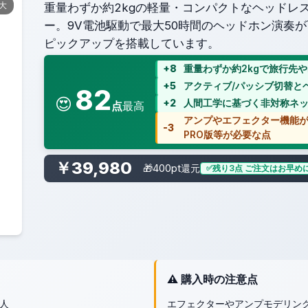
拡大
重量わずか約2kgの軽量・コンパクトなヘッドレ
ー。9V電池駆動で最大50時間のヘッドホン演奏
ピックアップを搭載しています。
+8
重量わずか約2kgで旅行先
+5
アクティブ/パッシブ切替と
82
😍
+2
人間工学に基づく非対称ネ
点
最高
アンプやエフェクター機能
-3
PRO版等が必要な点
￥39,980
🎁400pt還元
残り3点 ご注文はお早め
⚠️ 購入時の注意点
人
エフェクターやアンプモデリン