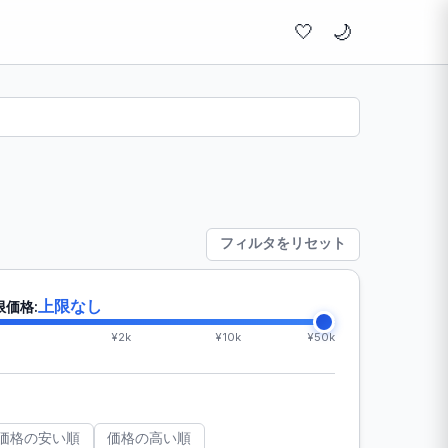
🤍
フィルタをリセット
上限なし
限価格:
¥2k
¥10k
¥50k
価格の安い順
価格の高い順