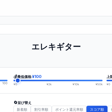
エレキギター
💰
¥100
最低価格:
上
100
¥0
¥2k
¥10k
¥50k
¥0
🔄
並び替え
新着順
割引率順
ポイント還元率順
スコア順