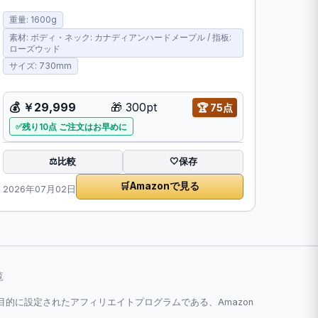
重量: 1600g
素材: ボディ・ネック: カナディアンハードメープル / 指板:
ローズウッド
サイズ: 730mm
💰
￥29,999
🎁
300pt
🏆
75点
残り10点 ご注文はお早めに
比較
⚖️
🤍
保存
🛒
Amazonで見る
2026年07月02日
覧
とを目的に設定されたアフィリエイトプログラムである、Amazon