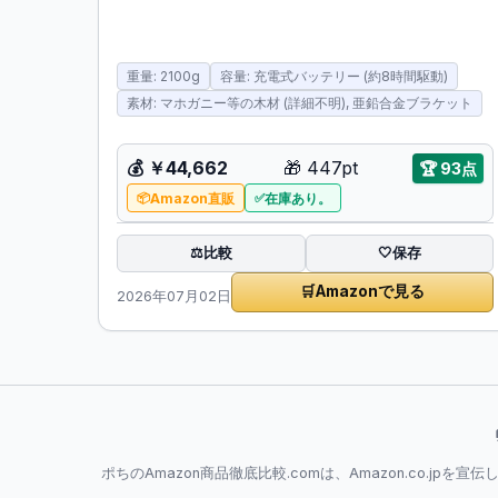
重量: 2100g
容量: 充電式バッテリー (約8時間駆動)
素材: マホガニー等の木材 (詳細不明), 亜鉛合金ブラケット
💰
￥44,662
🎁
447pt
🏆
93点
Amazon直販
在庫あり。
比較
⚖️
🤍
保存
🛒
Amazonで見る
2026年07月02日
ポちのAmazon商品徹底比較.comは、Amazon.co.