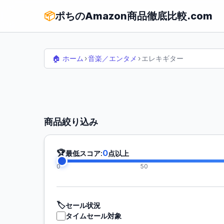
📦
ポちのAmazon商品徹底比較.com
🏠 ホーム
›
音楽／エンタメ
›
エレキギター
商品絞り込み
🏆
0
最低スコア:
点以上
0
50
🏷️
セール状況
タイムセール対象