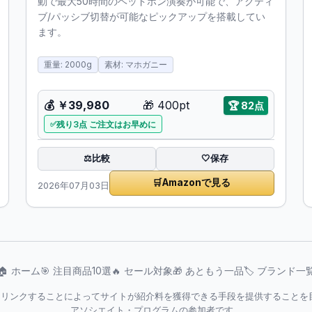
動で最大50時間のヘッドホン演奏が可能で、アクティ
ブ/パッシブ切替が可能なピックアップを搭載してい
ます。
重量: 2000g
素材: マホガニー
💰
￥39,980
🎁
400pt
🏆
82点
残り3点 ご注文はお早めに
比較
⚖️
🤍
保存
🛒
Amazonで見る
2026年07月03日
🏠 ホーム
🎯 注目商品10選
🔥 セール対象
🎁 あともう一品
🏷️ ブランド一
jpを宣伝しリンクすることによってサイトが紹介料を獲得できる手段を提供するこ
アソシエイト・プログラムの参加者です。