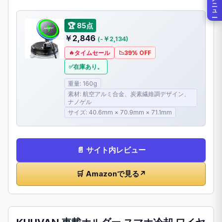
メニュー
🏆 85点
￥2,846
(-￥2,134)
タイムセール
39% OFF
在庫あり。
重量: 160g
素材: 航空アルミ合金、炭素繊維調デザイン、
ナノゲル
サイズ: 40.6mm × 70.9mm × 71.1mm
📄 サイト内レビュー
🛒 Amazonで見る
↗