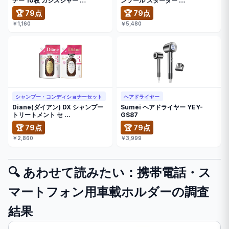
デー 10枚 カシスシャー …
ンソール スターター …
🏆 79点
🏆 79点
￥1,160
￥5,480
シャンプー・コンディショナーセット
ヘアドライヤー
Diane(ダイアン) DX シャンプー
Sumei ヘアドライヤー YEY-
トリートメント セ …
GS87
🏆 79点
🏆 79点
￥2,860
￥3,999
🔍 あわせて読みたい：携帯電話・ス
マートフォン用車載ホルダーの調査
結果