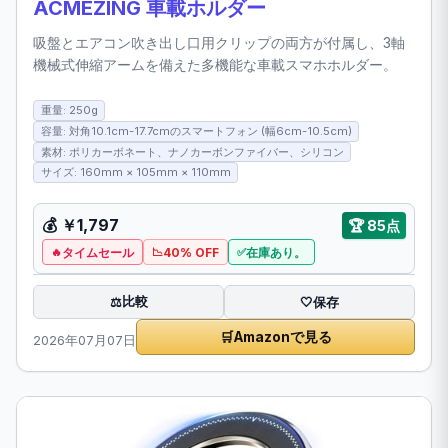
ACMEZING 車載ホルダー
吸盤とエアコン吹き出し口用クリップの両方が付属し、3軸
機械式伸縮アームを備えた多機能な車載スマホホルダー。
重量: 250g
容量: 対角10.1cm-17.7cmのスマートフォン (幅6cm-10.5cm)
素材: ポリカーボネート、ナノカーボンファイバー、シリコン
サイズ: 160mm × 105mm × 110mm
💰
￥1,797
🏆
85点
タイムセール
40% OFF
在庫あり。
比較
⚖️
🤍
保存
🛒
Amazonで見る
2026年07月07日