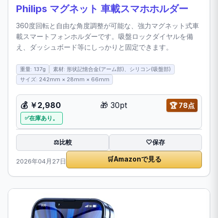
Philips マグネット 車載スマホホルダー
360度回転と自由な角度調整が可能な、強力マグネット式車
載スマートフォンホルダーです。吸盤ロックダイヤルを備
え、ダッシュボード等にしっかりと固定できます。
重量: 137g
素材: 形状記憶合金(アーム部)、シリコン(吸盤部)
サイズ: 242mm × 28mm × 66mm
💰
￥2,980
🎁
30pt
🏆
78点
在庫あり。
比較
⚖️
🤍
保存
🛒
Amazonで見る
2026年04月27日