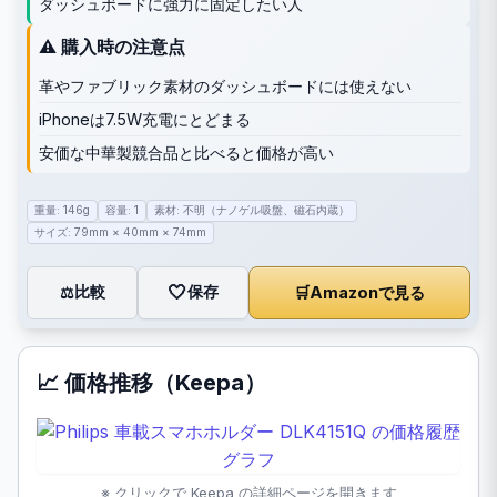
ダッシュボードに強力に固定したい人
⚠️ 購入時の注意点
革やファブリック素材のダッシュボードには使えない
iPhoneは7.5W充電にとどまる
安価な中華製競合品と比べると価格が高い
重量: 146g
容量: 1
素材: 不明（ナノゲル吸盤、磁石内蔵）
サイズ: 79mm × 40mm × 74mm
🤍
保存
比較
🛒
Amazonで見る
⚖️
📈 価格推移（Keepa）
※ クリックで Keepa の詳細ページを開きます