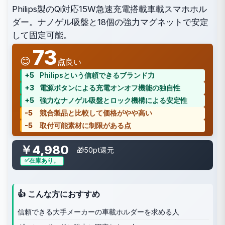
Philips製のQi対応15W急速充電搭載車載スマホホル
ダー。ナノゲル吸盤と18個の強力マグネットで安定
して固定可能。
73
😊
点
良い
+5
Philipsという信頼できるブランド力
+3
電源ボタンによる充電オンオフ機能の独自性
+5
強力なナノゲル吸盤とロック機構による安定性
-5
競合製品と比較して価格がやや高い
-5
取付可能素材に制限がある点
￥4,980
🎁50pt還元
在庫あり。
👍 こんな方におすすめ
信頼できる大手メーカーの車載ホルダーを求める人