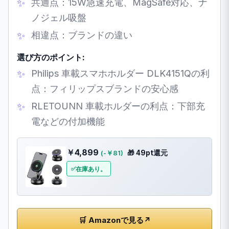
共通点：15W急速充電、MagSafe対応、ナ
ノジェル吸盤
相違点：ブランドの違い
選び方のポイント:
Philips 車載スマホホルダー DLK4151Qの利
点：フィリップスブランドの安心感
RLETOUNN 車載ホルダーの利点：下部充
電などの付加機能
￥4,899
🎁 49pt還元
(-￥81)
在庫あり。
🛒 Amazonで見る
↗