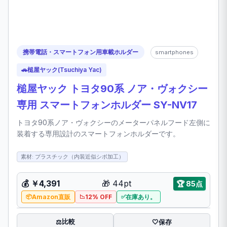
携帯電話・スマートフォン用車載ホルダー
smartphones
🚗
槌屋ヤック(Tsuchiya Yac)
槌屋ヤック トヨタ90系 ノア・ヴォクシー
専用 スマートフォンホルダー SY-NV17
トヨタ90系ノア・ヴォクシーのメーターパネルフード左側に
装着する専用設計のスマートフォンホルダーです。
素材: プラスチック（内装近似シボ加工）
💰
￥4,391
🎁
44pt
🏆
85点
Amazon直販
12% OFF
在庫あり。
比較
⚖️
🤍
保存