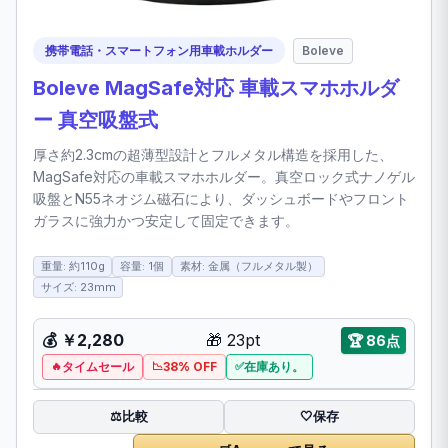
携帯電話・スマートフォン用車載ホルダー
Boleve
Boleve MagSafe対応 車載スマホホルダ
ー 真空吸盤式
厚さ約2.3cmの超薄型設計とフルメタル構造を採用した、
MagSafe対応の車載スマホホルダー。真空ロック式ナノゲル
吸盤とN55ネオジム磁石により、ダッシュボードやフロント
ガラスに強力かつ安定して固定できます。
重量: 約110g
容量: 1個
素材: 金属（フルメタル製）
サイズ: 23mm
💰
￥2,280
🎁
23pt
🏆
86点
タイムセール
38% OFF
在庫あり。
比較
⚖️
🤍
保存