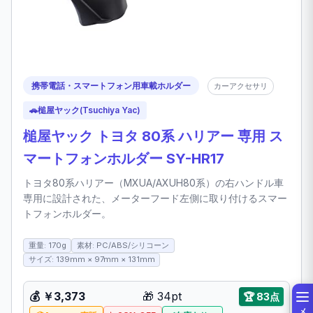
携帯電話・スマートフォン用車載ホルダー
カーアクセサリ
🚗
槌屋ヤック(Tsuchiya Yac)
槌屋ヤック トヨタ 80系 ハリアー 専用 ス
マートフォンホルダー SY-HR17
トヨタ80系ハリアー（MXUA/AXUH80系）の右ハンドル車
専用に設計された、メーターフード左側に取り付けるスマー
トフォンホルダー。
重量: 170g
素材: PC/ABS/シリコーン
サイズ: 139mm × 97mm × 131mm
💰
￥3,373
🎁
34pt
🏆
83点