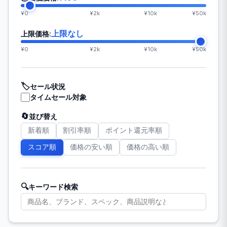
¥0
¥2k
¥10k
¥50k
上限なし
上限価格:
¥0
¥2k
¥10k
¥50k
🏷️
セール状況
タイムセール対象
🔄
並び替え
新着順
割引率順
ポイント還元率順
スコア順
価格の安い順
価格の高い順
🔍
キーワード検索