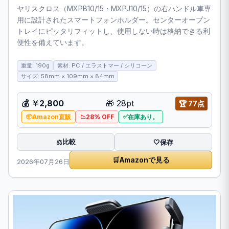
ヤリスクロス（MXPB10/15・MXPJ10/15）の右ハンドル車専
用に設計されたスマートフォンホルダー。センターオープン
トレイにピッタリフィットし、使用しない時は格納できる利
便性を備えています。
重量: 190g
素材: PC / エラストマー / シリコーン
サイズ: 58mm × 109mm × 84mm
💰
￥2,800
🎁
28pt
🏆
77点
Amazon直販
28% OFF
在庫あり。
比較
⚖️
🤍
保存
🛒
Amazonで見る
2026年07月26日