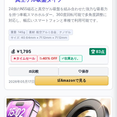
24個のN55磁石と真空ゲル吸盤を組み合わせた強力な吸着力
を持つ車載スマホホルダー。360度回転可能で多角度調整に
対応し、幅広いスマートフォンと車種で利用可能です。
重量: 145g
素材: 航空アルミ合金、ナノゲル
サイズ: 40.64mm × 71.12mm × 71.12mm
💰
￥1,795
🏆
83点
タイムセール
40% OFF
在庫あり。
比較
⚖️
🤍
保存
🛒
Amazonで見る
2026年05月17日