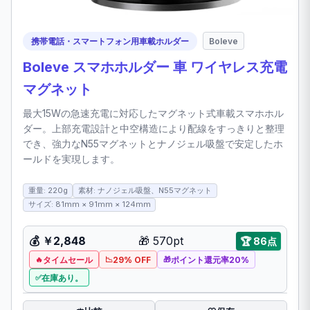
携帯電話・スマートフォン用車載ホルダー
Boleve
Boleve スマホホルダー 車 ワイヤレス充電
マグネット
最大15Wの急速充電に対応したマグネット式車載スマホホル
ダー。上部充電設計と中空構造により配線をすっきりと整理
でき、強力なN55マグネットとナノジェル吸盤で安定したホ
ールドを実現します。
重量: 220g
素材: ナノジェル吸盤、N55マグネット
サイズ: 81mm × 91mm × 124mm
💰
￥2,848
🎁
570pt
🏆
86点
タイムセール
29% OFF
ポイント還元率20%
在庫あり。