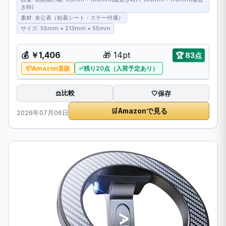
き時)
素材: 未公表（粘着シート・ステー付属）
サイズ: 55mm × 213mm × 55mm
💰
￥1,406
🎁
14pt
🏆
83点
Amazon直販
残り20点（入荷予定あり）
比較
⚖️
🤍
保存
🛒
Amazonで見る
2026年07月06日