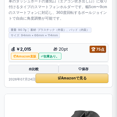
車のダッシュボードの通気口（エアコン吹き出し口）に取り
付けるタイプのスマートフォンホルダーです。幅5cm〜9cm
のスマートフォンに対応し、360度回転するボールジョイン
トで自由に角度調整が可能です。
重量: 90.7g
素材: プラスチック（外装）、パッド（内装）
サイズ: 94mm × 66mm × 114mm
💰
￥2,015
🎁
20pt
🏆
75点
Amazon直販
在庫あり。
比較
⚖️
🤍
保存
🛒
Amazonで見る
2026年07月24日