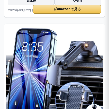
比較
⚖️
🤍
保存
🛒
Amazonで見る
2026年03月22日