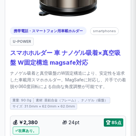
携帯電話・スマートフォン用車載ホルダー
smartphones
U-POWER
スマホホルダー 車 ナノゲル吸着×真空吸
盤 W固定構造 magsafe対応
ナノゲル吸着と真空吸盤のW固定構造により、安定性を追求
した車載用スマホホルダー。MagSafeに対応し、片手での着
脱や360度回転による自由な角度調整が可能です。
重量: 90.0g
素材: 亜鉛合金（フレーム）、ナノゲル（吸盤）
サイズ: 31.0mm × 62.0mm × 62.0mm
💰
￥2,380
🎁
24pt
🏆
85点
在庫あり。