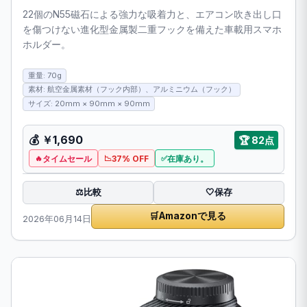
22個のN55磁石による強力な吸着力と、エアコン吹き出し口
を傷つけない進化型金属製二重フックを備えた車載用スマホ
ホルダー。
重量: 70g
素材: 航空金属素材（フック内部）、アルミニウム（フック）
サイズ: 20mm × 90mm × 90mm
💰
￥1,690
🏆
82点
タイムセール
37% OFF
在庫あり。
比較
⚖️
🤍
保存
🛒
Amazonで見る
2026年06月14日