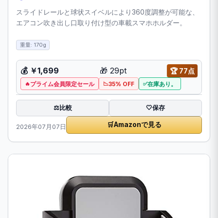
スライドレールと球状スイベルにより360度調整が可能な、
エアコン吹き出し口取り付け型の車載スマホホルダー。
重量: 170g
💰
￥1,699
🎁
29pt
🏆
77点
プライム会員限定セール
35% OFF
在庫あり。
比較
⚖️
🤍
保存
🛒
Amazonで見る
2026年07月07日