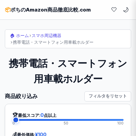
🤍
📦
ポちのAmazon商品徹底比較.com
🏠 ホーム
›
スマホ周辺機器
›
携帯電話・スマートフォン用車載ホルダー
携帯電話・スマートフォン
用車載ホルダー
商品絞り込み
フィルタをリセット
🏆
0
最低スコア:
点以上
0
50
100
💰
¥100
最低価格: