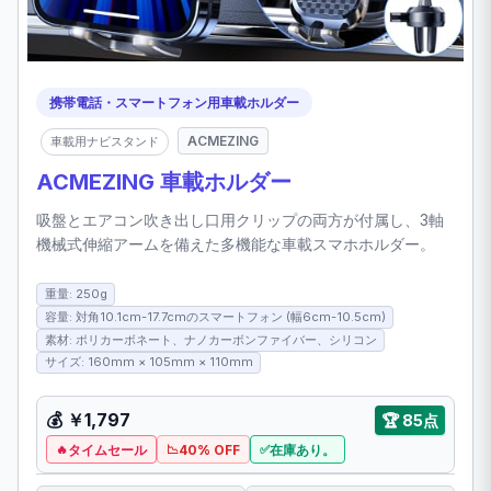
携帯電話・スマートフォン用車載ホルダー
ACMEZING
車載用ナビスタンド
ACMEZING 車載ホルダー
吸盤とエアコン吹き出し口用クリップの両方が付属し、3軸
機械式伸縮アームを備えた多機能な車載スマホホルダー。
重量: 250g
容量: 対角10.1cm-17.7cmのスマートフォン (幅6cm-10.5cm)
素材: ポリカーボネート、ナノカーボンファイバー、シリコン
サイズ: 160mm × 105mm × 110mm
💰
￥1,797
🏆
85点
タイムセール
40% OFF
在庫あり。