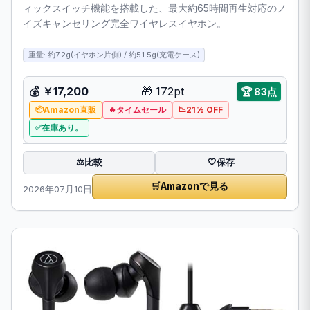
ィックスイッチ機能を搭載した、最大約65時間再生対応のノ
イズキャンセリング完全ワイヤレスイヤホン。
重量: 約7.2g(イヤホン片側) / 約51.5g(充電ケース)
💰 ￥17,200
🎁 172pt
🏆 83点
Amazon直販
タイムセール
21% OFF
在庫あり。
比較
⚖️
🤍
保存
🛒
Amazonで見る
2026年07月10日