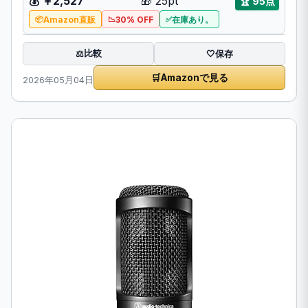
💰 ￥2,527
🎁 25pt
🏆 95点
Amazon直販
30% OFF
在庫あり。
比較
⚖️
🤍
保存
🛒
Amazonで見る
2026年05月04日