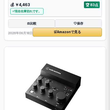
💰 ￥4,463
🏆 83点
現在在庫切れです。
比較
⚖️
🤍
保存
🛒
Amazonで見る
2026年06月18日