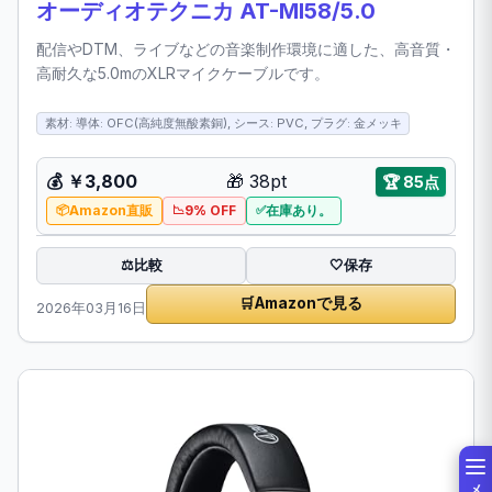
オーディオテクニカ AT-MI58/5.0
配信やDTM、ライブなどの音楽制作環境に適した、高音質・
高耐久な5.0mのXLRマイクケーブルです。
素材: 導体: OFC(高純度無酸素銅), シース: PVC, プラグ: 金メッキ
💰 ￥3,800
🎁 38pt
🏆 85点
Amazon直販
9% OFF
在庫あり。
比較
⚖️
🤍
保存
🛒
Amazonで見る
2026年03月16日