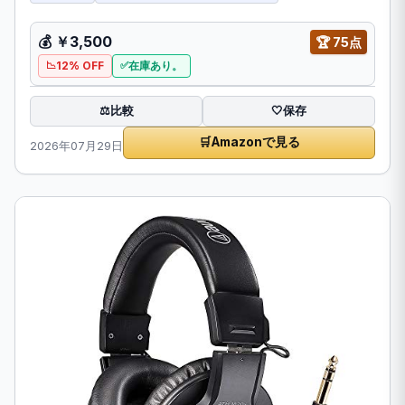
💰 ￥3,500
🏆 75点
12% OFF
在庫あり。
比較
⚖️
🤍
保存
🛒
Amazonで見る
2026年07月29日