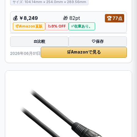
サイズ: 104.14mm × 254.0mm × 289.56mm
💰 ￥8,249
🎁 82pt
🏆 77点
Amazon直販
9% OFF
在庫あり。
比較
⚖️
🤍
保存
🛒
Amazonで見る
2026年06月01日