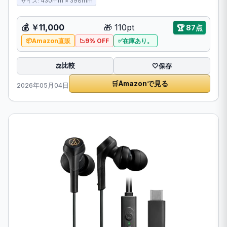
サイズ: 430mm × 398mm
💰 ￥11,000
🎁 110pt
🏆 87点
Amazon直販
9% OFF
在庫あり。
比較
⚖️
🤍
保存
🛒
Amazonで見る
2026年05月04日