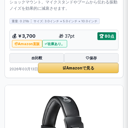
ショックマウント。マイクスタンドやブームから伝わる振動
ノイズを効果的に減衰させます。
重量: 0.21lb
サイズ: 3.0インチ × 5.0インチ × 10.0インチ
💰 ￥3,700
🎁 37pt
🏆 80点
Amazon直販
在庫あり。
比較
⚖️
🤍
保存
🛒
Amazonで見る
2026年03月13日