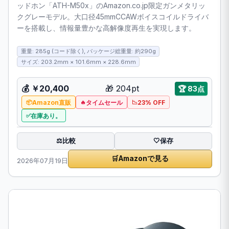
ッドホン「ATH-M50x」のAmazon.co.jp限定ガンメタリッ
クグレーモデル。大口径45mmCCAWボイスコイルドライバ
ーを搭載し、情報量豊かな高解像度再生を実現します。
重量: 285g (コード除く), パッケージ総重量: 約290g
サイズ: 203.2mm × 101.6mm × 228.6mm
💰 ￥20,400
🎁 204pt
🏆 83点
Amazon直販
タイムセール
23% OFF
在庫あり。
比較
⚖️
🤍
保存
🛒
Amazonで見る
2026年07月19日