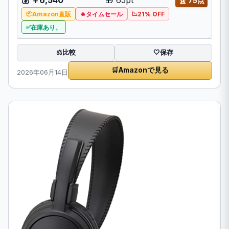
💰 ￥6,540
🎁 65pt
🏆 75点
Amazon直販
タイムセール
21% OFF
在庫あり。
比較
⚖️
🤍
保存
🛒
Amazonで見る
2026年06月14日