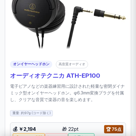
オンイヤーヘッドホン
高音質オーディオ
オーディオテクニカ ATH-EP100
電子ピアノなどの楽器練習用に設計された軽量な密閉ダイナ
ミック型オンイヤーヘッドホン。φ6.3mm変換プラグを付属
し、クリアな音質で楽器の音を楽しめます。
重量: 約97g (コード除く)
💰 ￥2,194
🎁 22pt
🏆 75点