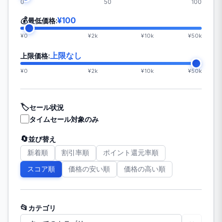
0
50
100
💰
¥100
最低価格:
¥0
¥2k
¥10k
¥50k
上限なし
上限価格:
¥0
¥2k
¥10k
¥50k
🏷️
セール状況
タイムセール対象のみ
🔄
並び替え
新着順
割引率順
ポイント還元率順
スコア順
価格の安い順
価格の高い順
📂
カテゴリ