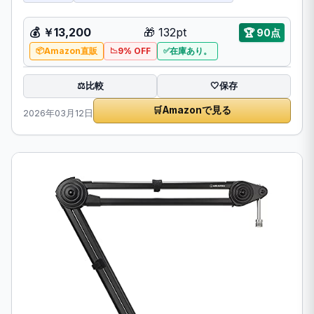
💰 ￥13,200
🎁 132pt
🏆 90点
Amazon直販
9% OFF
在庫あり。
比較
⚖️
🤍
保存
🛒
Amazonで見る
2026年03月12日