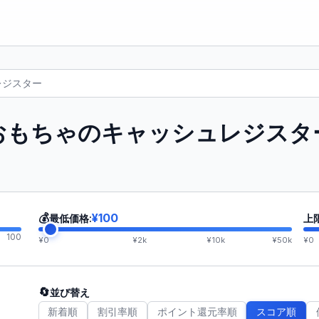
レジスター
おもちゃのキャッシュレジスタ
💰
¥100
最低価格:
上
100
¥0
¥2k
¥10k
¥50k
¥0
🔄
並び替え
新着順
割引率順
ポイント還元率順
スコア順