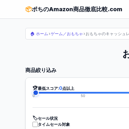
📦
ポちのAmazon商品徹底比較.com
🏠 ホーム
›
ゲーム／おもちゃ
›
おもちゃのキャッシュ
商品絞り込み
🏆
0
最低スコア:
点以上
0
50
🏷️
セール状況
タイムセール対象