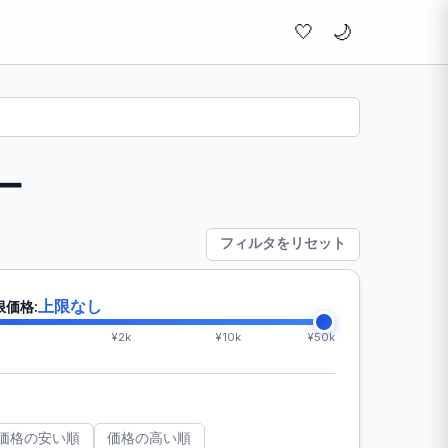
🤍
ー
フィルタをリセット
上限なし
限価格:
¥2k
¥10k
¥50k
価格の安い順
価格の高い順