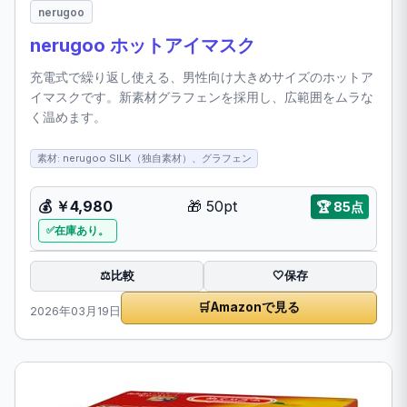
nerugoo
nerugoo ホットアイマスク
充電式で繰り返し使える、男性向け大きめサイズのホットア
イマスクです。新素材グラフェンを採用し、広範囲をムラな
く温めます。
素材: nerugoo SILK（独自素材）、グラフェン
💰
￥4,980
🎁
50pt
🏆
85点
在庫あり。
比較
⚖️
🤍
保存
🛒
Amazonで見る
2026年03月19日