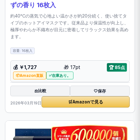
ずの香り 16枚入
約40℃の蒸気で心地よい温かさが約20分続く、使い捨てタ
イプのホットアイマスクです。従来品より保温性が向上し、
極厚やわらか不織布が目元に密着してリラックス効果を高め
ます。
容量: 16枚入
💰
￥1,727
🎁
17pt
🏆
85点
Amazon直販
在庫あり。
比較
⚖️
🤍
保存
🛒
Amazonで見る
2026年03月19日