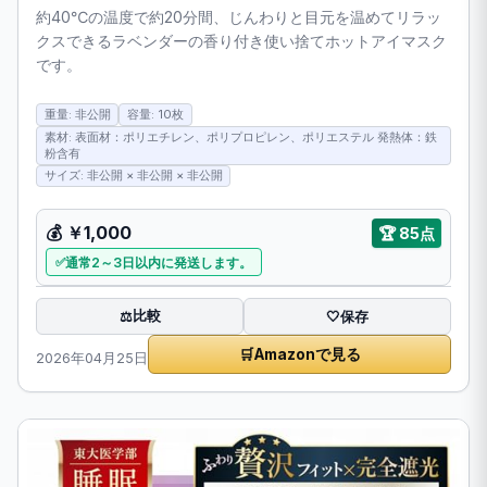
約40℃の温度で約20分間、じんわりと目元を温めてリラッ
クスできるラベンダーの香り付き使い捨てホットアイマスク
です。
重量: 非公開
容量: 10枚
素材: 表面材：ポリエチレン、ポリプロピレン、ポリエステル 発熱体：鉄
粉含有
サイズ: 非公開 × 非公開 × 非公開
💰
￥1,000
🏆
85点
通常2～3日以内に発送します。
比較
⚖️
🤍
保存
🛒
Amazonで見る
2026年04月25日