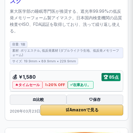
スク
東大医学部の睡眠専門医が推奨する、遮光率99.99%の低反
発メモリーフォーム製アイマスク。日本国内検査機関の品質
検査やISO、FDA認証を取得しており、洗って繰り返し使え
る。
容量: 1個
素材: ポリエステル, 低反発素材 (ダブルライクラ生地、低反発メモリーフ
ォーム)
サイズ: 19.9mm × 89.9mm × 229.9mm
💰
￥1,580
🏆
85点
タイムセール
20% OFF
在庫あり。
比較
⚖️
🤍
保存
🛒
Amazonで見る
2026年03月23日