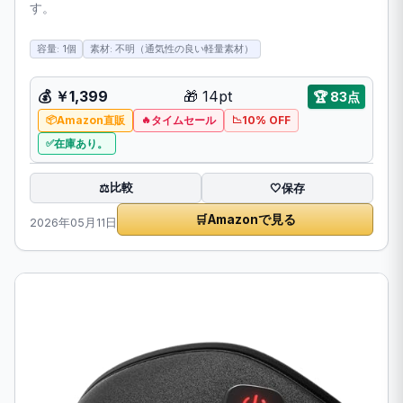
す。
容量: 1個
素材: 不明（通気性の良い軽量素材）
💰
￥1,399
🎁
14pt
🏆
83点
Amazon直販
タイムセール
10% OFF
在庫あり。
比較
⚖️
🤍
保存
🛒
Amazonで見る
2026年05月11日