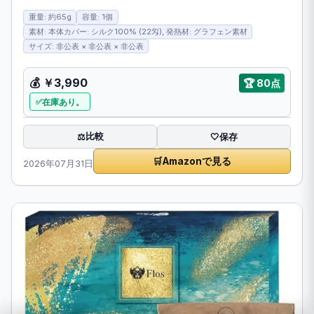
重量: 約65g
容量: 1個
素材: 本体カバー: シルク100% (22匁), 発熱材: グラフェン素材
サイズ: 非公表 × 非公表 × 非公表
💰
￥3,990
🏆
80点
在庫あり。
比較
⚖️
🤍
保存
🛒
Amazonで見る
2026年07月31日