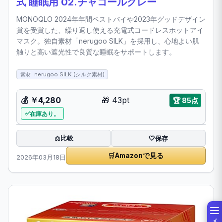
式 睡眠用 02.チャコールグレー
MONOQLO 2024年年間ベストバイや2023年グッドデザイン
賞を受賞した、繰り返し使える充電式コードレスホットアイ
マスク。独自素材「nerugoo SILK」を採用し、心地よい肌
触りと高い遮光性で良質な睡眠をサポートします。
素材: nerugoo SILK (シルク素材)
💰
￥4,280
🎁
43pt
🏆
85点
在庫あり。
比較
⚖️
🤍
保存
🛒
Amazonで見る
2026年03月18日