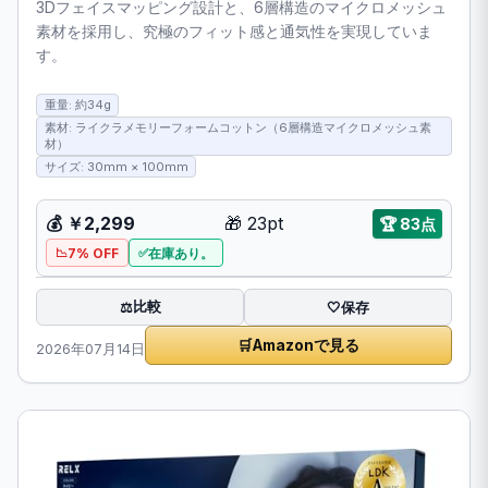
3Dフェイスマッピング設計と、6層構造のマイクロメッシュ
素材を採用し、究極のフィット感と通気性を実現していま
す。
重量: 約34g
素材: ライクラメモリーフォームコットン（6層構造マイクロメッシュ素
材）
サイズ: 30mm × 100mm
💰
￥2,299
🎁
23pt
🏆
83点
7% OFF
在庫あり。
比較
⚖️
🤍
保存
🛒
Amazonで見る
2026年07月14日