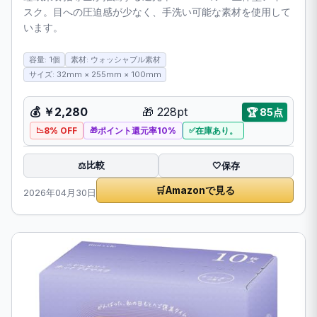
スク。目への圧迫感が少なく、手洗い可能な素材を使用して
います。
容量: 1個
素材: ウォッシャブル素材
サイズ: 32mm × 255mm × 100mm
💰
￥2,280
🎁
228pt
🏆
85点
8% OFF
ポイント還元率10%
在庫あり。
比較
⚖️
🤍
保存
🛒
Amazonで見る
2026年04月30日