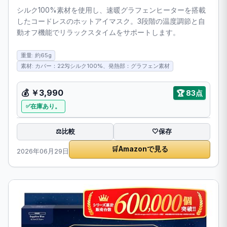
シルク100%素材を使用し、速暖グラフェンヒーターを搭載
したコードレスのホットアイマスク。3段階の温度調節と自
動オフ機能でリラックスタイムをサポートします。
重量: 約65g
素材: カバー：22匁シルク100%、発熱部：グラフェン素材
💰
￥3,990
🏆
83点
在庫あり。
比較
⚖️
🤍
保存
🛒
Amazonで見る
2026年06月29日