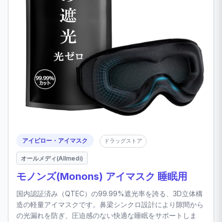
アイピロー・アイマスク
ドラッグストア
オールメディ(Allmedi)
モノンズ(Monons) アイマスク 睡眠用
国内認証済み（QTEC）の99.99%遮光率を誇る、3D立体構
造の軽量アイマスクです。鼻梁シンクロ設計により隙間から
の光漏れを防ぎ、圧迫感のない快適な睡眠をサポートしま