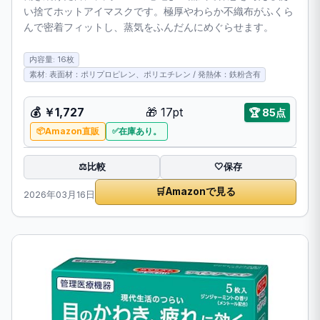
い捨てホットアイマスクです。極厚やわらか不織布がふくら
んで密着フィットし、蒸気をふんだんにめぐらせます。
内容量: 16枚
素材: 表面材：ポリプロピレン、ポリエチレン / 発熱体：鉄粉含有
💰
￥1,727
🎁
17pt
🏆
85点
Amazon直販
在庫あり。
比較
⚖️
🤍
保存
🛒
Amazonで見る
2026年03月16日