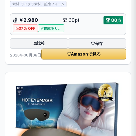
素材: ライクラ素材、記憶フォーム
💰
￥2,980
🎁
30pt
🏆
80点
37% OFF
在庫あり。
比較
⚖️
🤍
保存
🛒
Amazonで見る
2026年08月08日