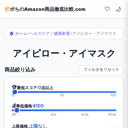
🤍
📦
ポちのAmazon商品徹底比較.com
🏠 ホーム
›
ヘルスケア／健康家電
›
アイピロー・アイマスク
アイピロー・アイマスク
商品絞り込み
フィルタをリセット
🏆
0
最低スコア:
点以上
0
50
100
💰
¥100
最低価格:
¥0
¥2k
¥10k
¥50k
上限なし
上限価格: