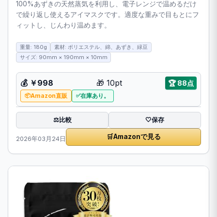
100%あずきの天然蒸気を利用し、電子レンジで温めるだけ
で繰り返し使えるアイマスクです。適度な重みで目もとにフ
ィットし、じんわり温めます。
重量: 180g
素材: ポリエステル、綿、あずき、緑豆
サイズ: 90mm × 190mm × 10mm
💰
￥998
🎁
10pt
🏆
88点
Amazon直販
在庫あり。
比較
⚖️
🤍
保存
🛒
Amazonで見る
2026年03月24日