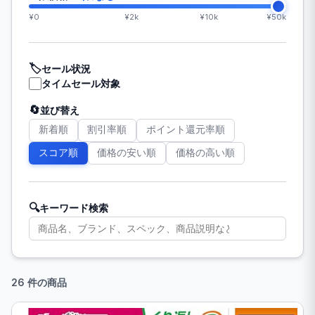
¥0
¥2k
¥10k
¥50k
🏷️
セール状況
タイムセール対象
🔄
並び替え
新着順
割引率順
ポイント還元率順
スコア順
価格の安い順
価格の高い順
🔍
キーワード検索
26 件の商品