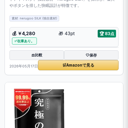
やボタンを排した快眠設計が特徴です。
素材: nerugoo SILK (独自素材)
💰
￥4,280
🎁
43pt
🏆
83点
在庫あり。
比較
⚖️
🤍
保存
🛒
Amazonで見る
2026年05月17日