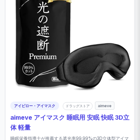
アイピロー・アイマスク
aimeve
ドラッグストア
aimeve アイマスク 睡眠用 安眠 快眠 3D立
体 軽量
睡眠栄養指導士が推薦する遮光率99.99%の3D立体型アイマ