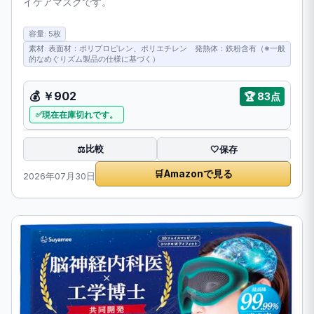
イケアマスクです。
容量: 5枚
素材: 表面材：ポリプロピレン、ポリエチレン 発熱体：鉄粉含有（※一般
的なめぐりズム製品の仕様に基づく）
💰
￥902
🏆
83点
現在在庫切れです。
比較
⚖️
🤍
保存
🛒
Amazonで見る
2026年07月30日