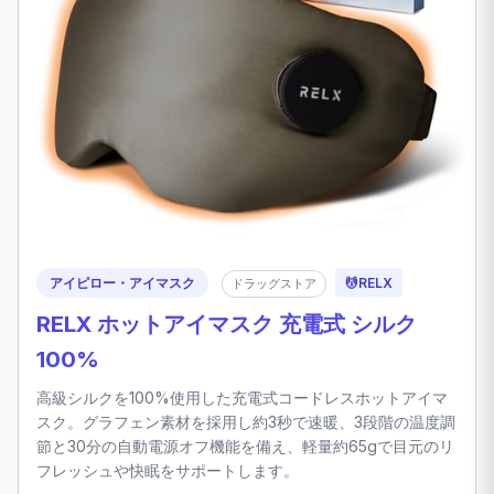
アイピロー・アイマスク
💆
RELX
ドラッグストア
RELX ホットアイマスク 充電式 シルク
100%
高級シルクを100%使用した充電式コードレスホットアイマ
スク。グラフェン素材を採用し約3秒で速暖、3段階の温度調
節と30分の自動電源オフ機能を備え、軽量約65gで目元のリ
フレッシュや快眠をサポートします。