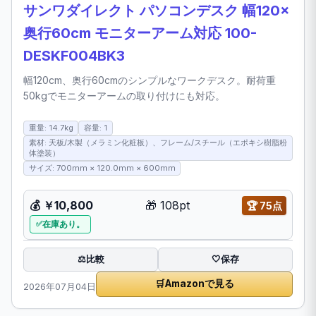
サンワダイレクト パソコンデスク 幅120×
奥行60cm モニターアーム対応 100-
DESKF004BK3
幅120cm、奥行60cmのシンプルなワークデスク。耐荷重
50kgでモニターアームの取り付けにも対応。
重量: 14.7kg
容量: 1
素材: 天板/木製（メラミン化粧板）、フレーム/スチール（エポキシ樹脂粉
体塗装）
サイズ: 700mm × 120.0mm × 600mm
💰
￥10,800
🎁
108pt
🏆
75点
在庫あり。
比較
⚖️
🤍
保存
🛒
Amazonで見る
2026年07月04日