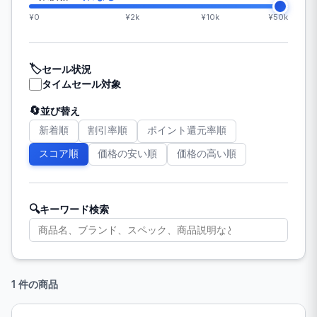
¥0
¥2k
¥10k
¥50k
🏷️
セール状況
タイムセール対象
🔄
並び替え
新着順
割引率順
ポイント還元率順
スコア順
価格の安い順
価格の高い順
🔍
キーワード検索
1 件の商品