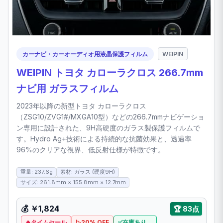
カーナビ・カーオーディオ用液晶保護フィルム
WEIPIN
WEIPIN トヨタ カローラクロス 266.7mm
ナビ用 ガラスフィルム
2023年以降の新型トヨタ カローラクロス
（ZSG10/ZVG1#/MXGA10型）などの266.7mmナビゲーショ
ン専用に設計された、9H高硬度のガラス製保護フィルムで
す。Hydro Ag+技術による持続的な抗菌効果と、透過率
96%のクリアな視界、低反射仕様が特徴です。
重量: 237.6g
素材: ガラス (硬度9H)
サイズ: 261.8mm × 155.8mm × 12.7mm
💰
￥1,824
🏆
83点
タイムセール
20% OFF
在庫あり。