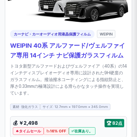
カーナビ・カーオーディオ用液晶保護フィルム
WEIPIN
WEIPIN 40系 アルファード/ヴェルファイ
ア専用 14インチ ナビ保護ガラスフィルム
トヨタ新型アルファードおよびヴェルファイア（40系）の14
インチディスプレイオーディオ専用に設計された9H硬度の
ガラスフィルム。撥油撥水コーティングによる指紋防止と、
厚さ0.33mmの極薄設計による滑らかなタッチ操作を実現し
ています。
素材: 強化ガラス
サイズ: 12.7mm × 197.0mm × 345.0mm
💰
￥2,498
🏆
82点
タイムセール
16% OFF
在庫あり。