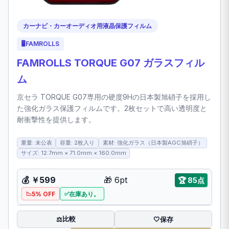
カーナビ・カーオーディオ用液晶保護フィルム
🖥️
FAMROLLS
FAMROLLS TORQUE G07 ガラスフィル
ム
京セラ TORQUE G07専用の硬度9Hの日本製旭硝子を採用し
た強化ガラス保護フィルムです。2枚セットで高い透明度と
耐衝撃性を提供します。
重量: 未公表
容量: 2枚入り
素材: 強化ガラス（日本製AGC旭硝子）
サイズ: 12.7mm × 71.0mm × 160.0mm
💰
￥599
🎁
6pt
🏆
85点
5% OFF
在庫あり。
比較
⚖️
🤍
保存