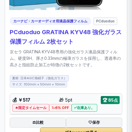
カーナビ・カーオーディオ用液晶保護フィルム
PCduoduo
PCduoduo GRATINA KYV48 強化ガラス
保護フィルム 2枚セット
京セラ GRATINA KYV48専用の強化ガラス液晶保護フィル
ム。硬度9H、厚さ0.33mmの極薄ガラスを採用し、透過率の
高さと指紋防止加工が特徴の2枚セットです。
素材: 日本AGC旭硝子（強化ガラス）
サイズ: 100mm × 50mm × 10mm
💰
￥517
🎁
5pt
🏆
85点
限定タイムセール
6% OFF
在庫あり。
比較
⚖️
🤍
保存