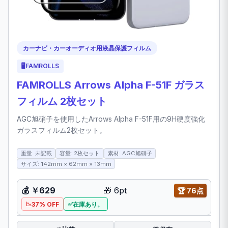
カーナビ・カーオーディオ用液晶保護フィルム
🖥️
FAMROLLS
FAMROLLS Arrows Alpha F-51F ガラス
フィルム 2枚セット
AGC旭硝子を使用したArrows Alpha F-51F用の9H硬度強化
ガラスフィルム2枚セット。
重量: 未記載
容量: 2枚セット
素材: AGC旭硝子
サイズ: 142mm × 62mm × 13mm
💰
￥629
🎁
6pt
🏆
76点
37% OFF
在庫あり。