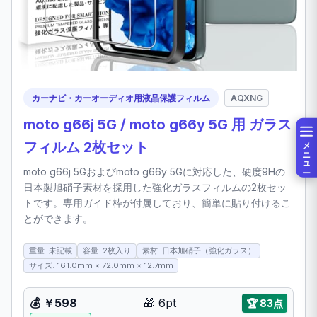
カーナビ・カーオーディオ用液晶保護フィルム
AQXNG
moto g66j 5G / moto g66y 5G 用 ガラス
メニュー
フィルム 2枚セット
moto g66j 5Gおよびmoto g66y 5Gに対応した、硬度9Hの
日本製旭硝子素材を採用した強化ガラスフィルムの2枚セッ
トです。専用ガイド枠が付属しており、簡単に貼り付けるこ
とができます。
重量: 未記載
容量: 2枚入り
素材: 日本旭硝子（強化ガラス）
サイズ: 161.0mm × 72.0mm × 12.7mm
💰
￥598
🎁
6pt
🏆
83点