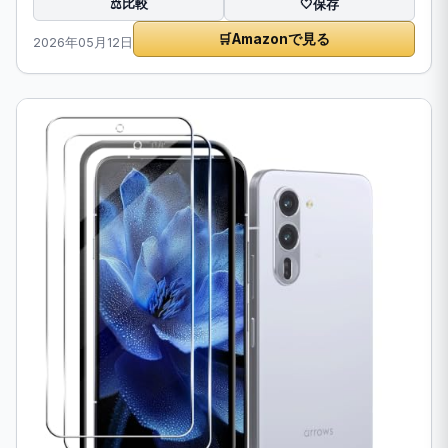
比較
⚖️
🤍
保存
🛒
Amazonで見る
2026年05月12日