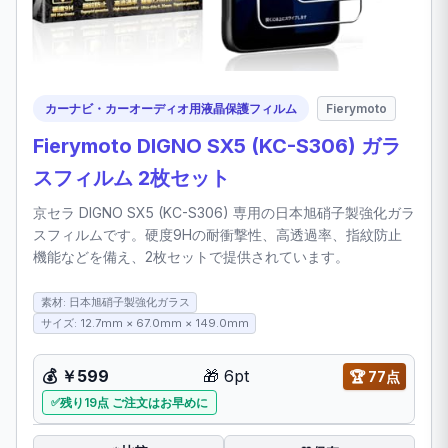
カーナビ・カーオーディオ用液晶保護フィルム
Fierymoto
Fierymoto DIGNO SX5 (KC-S306) ガラ
スフィルム 2枚セット
京セラ DIGNO SX5 (KC-S306) 専用の日本旭硝子製強化ガラ
スフィルムです。硬度9Hの耐衝撃性、高透過率、指紋防止
機能などを備え、2枚セットで提供されています。
素材: 日本旭硝子製強化ガラス
サイズ: 12.7mm × 67.0mm × 149.0mm
💰
￥599
🎁
6pt
🏆
77点
残り19点 ご注文はお早めに