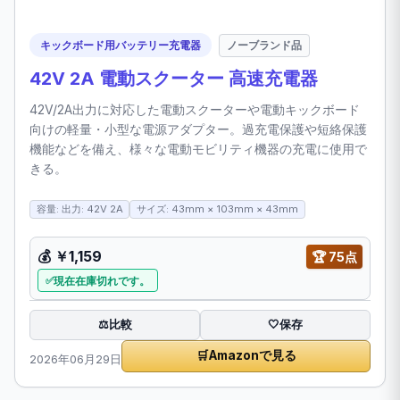
キックボード用バッテリー充電器
ノーブランド品
42V 2A 電動スクーター 高速充電器
42V/2A出力に対応した電動スクーターや電動キックボード
向けの軽量・小型な電源アダプター。過充電保護や短絡保護
機能などを備え、様々な電動モビリティ機器の充電に使用で
きる。
容量: 出力: 42V 2A
サイズ: 43mm × 103mm × 43mm
💰
￥1,159
🏆
75点
現在在庫切れです。
比較
⚖️
🤍
保存
🛒
Amazonで見る
2026年06月29日