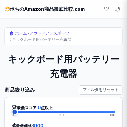
🤍
📦
ポちのAmazon商品徹底比較.com
🏠 ホーム
›
アウトドア／スポーツ
›
キックボード用バッテリー充電器
キックボード用バッテリー
充電器
商品絞り込み
フィルタをリセット
🏆
0
最低スコア:
点以上
0
50
100
💰
¥100
最低価格: