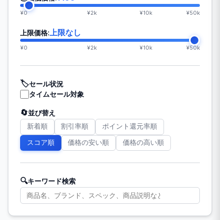
¥0
¥2k
¥10k
¥50k
上限なし
上限価格:
¥0
¥2k
¥10k
¥50k
🏷️
セール状況
タイムセール対象
🔄
並び替え
新着順
割引率順
ポイント還元率順
スコア順
価格の安い順
価格の高い順
🔍
キーワード検索