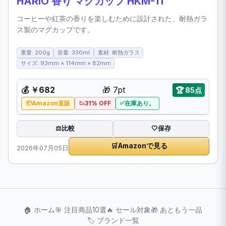
HARIO 香り マグカップ HKM-1T
コーヒーや紅茶の香りを楽しむために設計された、耐熱ガラ
ス製のマグカップです。
重量: 200g
容量: 330ml
素材: 耐熱ガラス
サイズ: 93mm × 114mm × 82mm
💰
￥682
🎁
7pt
🏆
85点
Amazon直販
31% OFF
在庫あり。
比較
⚖️
🤍
保存
🛒
Amazonで見る
2026年07月05日
🏠 ホーム
🎯 注目商品10選
🔥 セール対象
🎁 あともう一品
🏷️ ブランド一覧