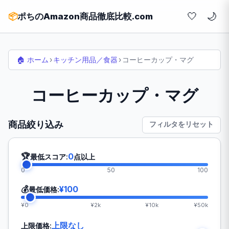
🤍
📦
ポちのAmazon商品徹底比較.com
🏠 ホーム
›
キッチン用品／食器
›
コーヒーカップ・マグ
コーヒーカップ・マグ
商品絞り込み
フィルタをリセット
🏆
0
最低スコア:
点以上
0
50
100
💰
¥100
最低価格:
¥0
¥2k
¥10k
¥50k
上限なし
上限価格: