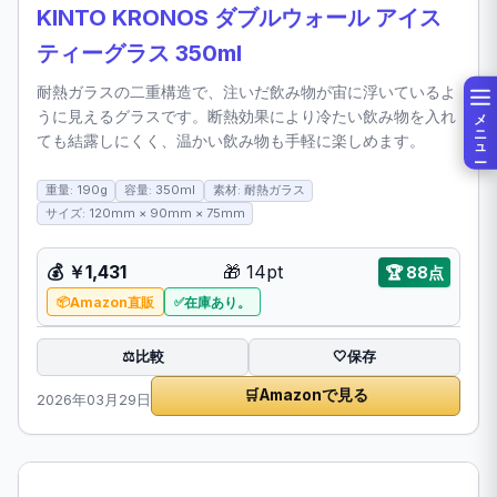
KINTO KRONOS ダブルウォール アイス
ティーグラス 350ml
耐熱ガラスの二重構造で、注いだ飲み物が宙に浮いているよ
メニュー
うに見えるグラスです。断熱効果により冷たい飲み物を入れ
ても結露しにくく、温かい飲み物も手軽に楽しめます。
重量: 190g
容量: 350ml
素材: 耐熱ガラス
サイズ: 120mm × 90mm × 75mm
💰
￥1,431
🎁
14pt
🏆
88点
Amazon直販
在庫あり。
比較
⚖️
🤍
保存
🛒
Amazonで見る
2026年03月29日