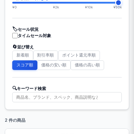
¥0
¥2k
¥10k
¥50k
🏷️
セール状況
タイムセール対象
🔄
並び替え
新着順
割引率順
ポイント還元率順
スコア順
価格の安い順
価格の高い順
🔍
キーワード検索
2 件の商品