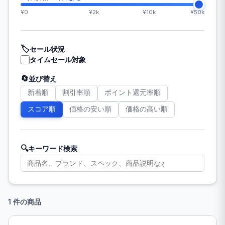
¥0
¥2k
¥10k
¥50k
🏷️
セール状況
タイムセール対象
🔄
並び替え
新着順
割引率順
ポイント還元率順
スコア順
価格の安い順
価格の高い順
🔍
キーワード検索
1 件の商品