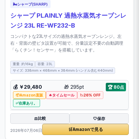
🌬️
シャープ(SHARP)
シャープ PLAINLY 過熱水蒸気オーブンレ
ンジ 23L RE-WF232-B
コンパクトな23Lサイズの過熱水蒸気オーブンレンジ。左
右・背面の壁ピタ設置が可能で、分量設定不要の自動調理
「らくチン！センサー」を搭載しています。
重量: 約16kg
容量: 23L
サイズ: 338mm × 468mm × 384mm (ハンドル含む440mm)
💰
￥29,480
🎁
295pt
🏆
80点
Amazon直販
タイムセール
26% OFF
在庫あり。
比較
⚖️
🤍
保存
🛒
Amazonで見る
2026年07月06日