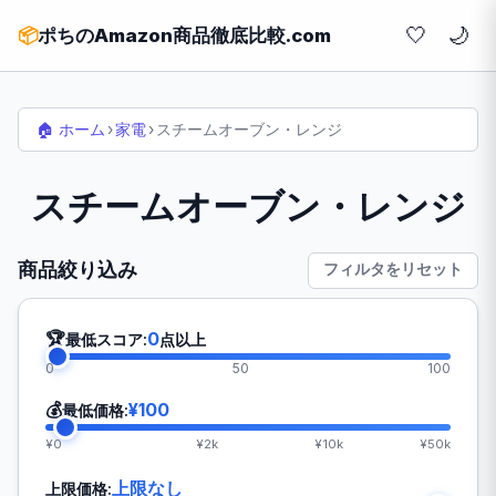
🤍
📦
ポちのAmazon商品徹底比較.com
🏠 ホーム
›
家電
›
スチームオーブン・レンジ
スチームオーブン・レンジ
商品絞り込み
フィルタをリセット
🏆
0
最低スコア:
点以上
0
50
100
💰
¥100
最低価格:
¥0
¥2k
¥10k
¥50k
上限なし
上限価格: