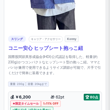
スリング
Konny
キャリア・アクセサリー
コニー安心 ヒップシート抱っこ紐
国際股関節異形成協会(IHDI)公式認証を取得した、軽量(約
230g)かつコンパクトなヒップシート型の抱っこ紐。ママと
パパが兼用で使用できるようサイズ調節が可能で、片手で引
くだけで簡単に装着できます。
重量: 230g
容量: 20kgまで
💰
￥6,200
🎁
62pt
🏆
80点
限定タイムセール
11% OFF
残り12点 ご注文はお早めに