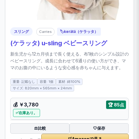
スリング
🏷️
kerätä（ケラッタ）
Carries
(ケラッタ) u-sling ベビースリング
新生児から12カ月頃まで長く使える、布1枚のシンプル設計の
ベビースリング。成長に合わせて6通りの使い方ができ、マ
マのお腹の中にいるような安心感を赤ちゃんに与えます。
重量: 記載なし
容量: 1個
素材: 綿100%
サイズ: 820mm × 565mm × 24mm
💰
￥3,780
🏆
85点
在庫あり。
比較
⚖️
🤍
保存