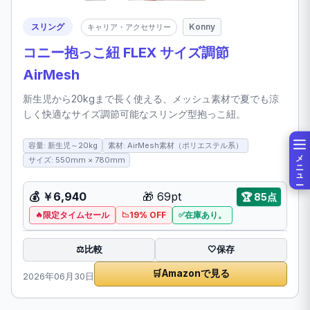
スリング
Konny
キャリア・アクセサリー
コニー抱っこ紐 FLEX サイズ調節
AirMesh
新生児から20kgまで長く使える、メッシュ素材で夏でも涼
しく快適なサイズ調節可能なスリング型抱っこ紐。
容量: 新生児～20kg
素材: AirMesh素材（ポリエステル系）
メニュー
サイズ: 550mm × 780mm
💰
￥6,940
🎁
69pt
🏆
85点
限定タイムセール
19% OFF
在庫あり。
比較
⚖️
🤍
保存
🛒
Amazonで見る
2026年06月30日