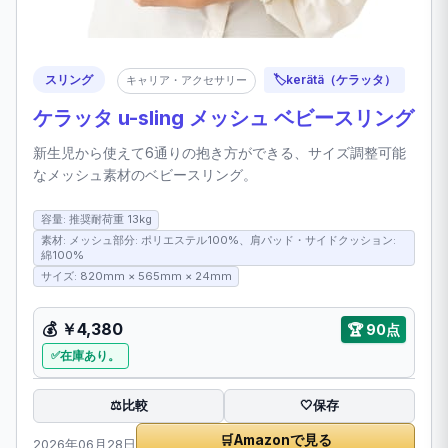
スリング
🏷️
kerätä（ケラッタ）
キャリア・アクセサリー
ケラッタ u-sling メッシュ ベビースリング
新生児から使えて6通りの抱き方ができる、サイズ調整可能
なメッシュ素材のベビースリング。
容量: 推奨耐荷重 13kg
素材: メッシュ部分: ポリエステル100%、肩パッド・サイドクッション:
綿100%
サイズ: 820mm × 565mm × 24mm
💰
￥4,380
🏆
90点
在庫あり。
比較
⚖️
🤍
保存
🛒
Amazonで見る
2026年06月28日