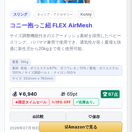
スリング
Konny
キャリア・アクセサリー
コニー抱っこ紐 FLEX AirMesh
サイズ調整機能付きのエアーメッシュ素材を採用したベビー
スリング。パパママ兼用で使用でき、通気性が良く夏場も快
適に新生児から20kgまで長く使用可能。
重量: 195g
素材: 表地：ポリエステル87%、ポリウレタン13% / 裏地：ポリエステル
100% / サイズ調節ベルト：ナイロン100％
サイズ: 550mm × 780mm
💰
￥6,940
🎁
69pt
🏆
87点
限定タイムセール
19% OFF
在庫あり。
比較
⚖️
🤍
保存
🛒
Amazonで見る
2026年07月16日