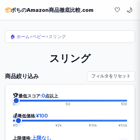
🤍
📦
ポちのAmazon商品徹底比較.com
🏠 ホーム
›
ベビー
›
スリング
スリング
商品絞り込み
フィルタをリセット
🏆
0
最低スコア:
点以上
0
50
100
💰
¥100
最低価格:
¥0
¥2k
¥10k
¥50k
上限なし
上限価格: