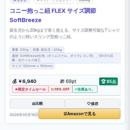
コニー抱っこ紐 FLEX サイズ調節
SoftBreeze
新生児から20kgまで長く使える、サイズ調整可能なTシャツ
のように軽いスリング型抱っこ紐。
重量: 230g
容量: 新生児～20kg
素材: SoftBreeze生地（ポリエステル、ポリウレタン等）、99.9％抗
菌・抗ウイルス加工
サイズ: 550mm × 780mm
💰
￥6,940
🎁
69pt
🏆
85点
限定タイムセール
19% OFF
在庫あり。
比較
⚖️
🤍
保存
🛒
Amazonで見る
2026年05月19日