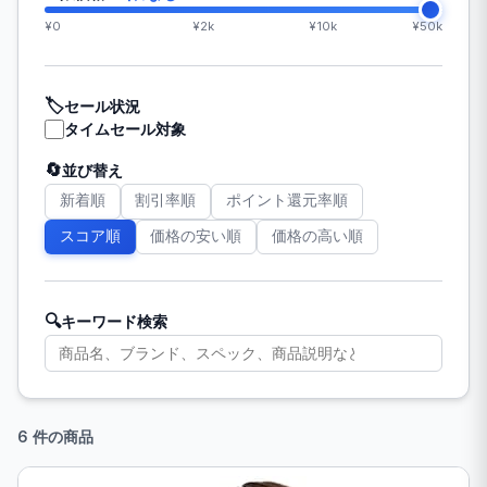
¥0
¥2k
¥10k
¥50k
🏷️
セール状況
タイムセール対象
🔄
並び替え
新着順
割引率順
ポイント還元率順
スコア順
価格の安い順
価格の高い順
🔍
キーワード検索
6 件の商品