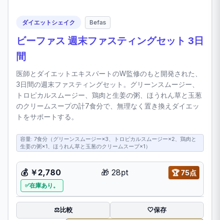
ダイエットシェイク
Befas
ビーファス 週末ファスティングセット 3日
間
医師とダイエットエキスパートのW監修のもと開発された、
3日間の週末ファスティングセット。グリーンスムージー、
トロピカルスムージー、鶏肉と生姜の粥、ほうれん草と玉葱
のクリームスープの計7食分で、無理なく置き換えダイエッ
トをサポートする。
容量: 7食分（グリーンスムージー×3、トロピカルスムージー×2、鶏肉と
生姜の粥×1、ほうれん草と玉葱のクリームスープ×1）
💰
￥2,780
🎁
28pt
🏆
75点
在庫あり。
比較
⚖️
🤍
保存