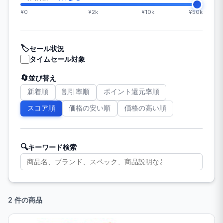
¥0
¥2k
¥10k
¥50k
🏷️
セール状況
タイムセール対象
🔄
並び替え
新着順
割引率順
ポイント還元率順
スコア順
価格の安い順
価格の高い順
🔍
キーワード検索
2 件の商品