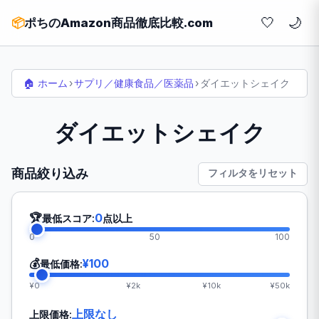
🤍
📦
ポちのAmazon商品徹底比較.com
🏠 ホーム
›
サプリ／健康食品／医薬品
›
ダイエットシェイク
ダイエットシェイク
商品絞り込み
フィルタをリセット
🏆
0
最低スコア:
点以上
0
50
100
💰
¥100
最低価格:
¥0
¥2k
¥10k
¥50k
上限なし
上限価格: