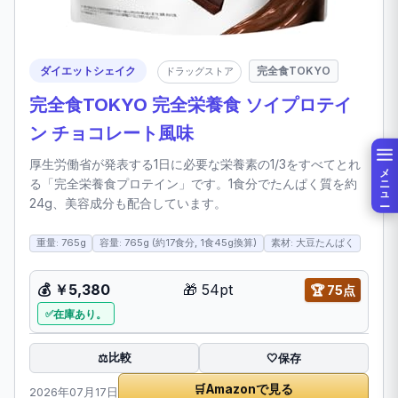
ダイエットシェイク
完全食TOKYO
ドラッグストア
完全食TOKYO 完全栄養食 ソイプロテイ
ン チョコレート風味
厚生労働省が発表する1日に必要な栄養素の1/3をすべてとれ
メニュー
る「完全栄養食プロテイン」です。1食分でたんぱく質を約
24g、美容成分も配合しています。
重量: 765g
容量: 765g (約17食分, 1食45g換算)
素材: 大豆たんぱく
💰
￥5,380
🎁
54pt
🏆
75点
在庫あり。
比較
⚖️
🤍
保存
🛒
Amazonで見る
2026年07月17日